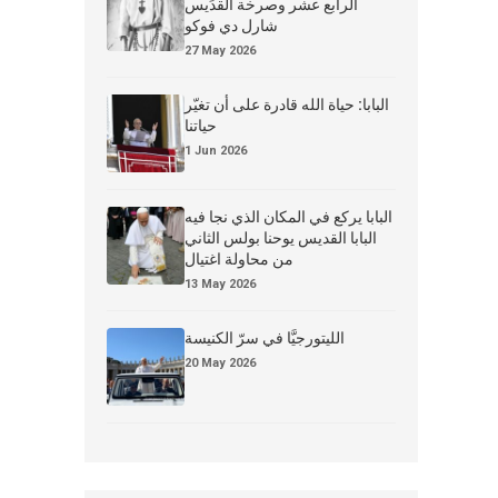
الرابع عشر وصرخة القدِّيس
شارل دي فوكو
27 May 2026
البابا: حياة الله قادرة على أن تغيّر
حياتنا
1 Jun 2026
البابا يركع في المكان الذي نجا فيه
البابا القديس يوحنا بولس الثاني
من محاولة اغتيال
13 May 2026
الليتورجيَّا في سرّ الكنيسة
20 May 2026