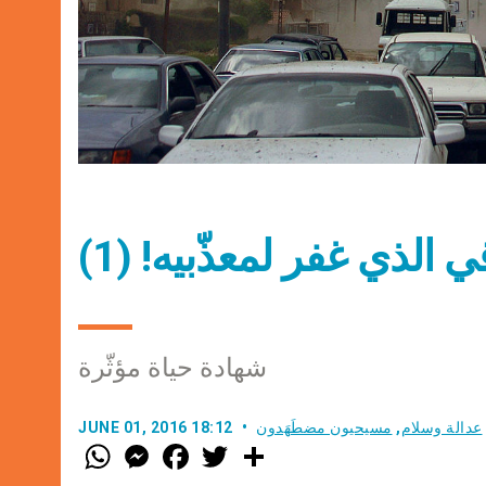
الذي غفر لمعذّبيه! (1)
شهادة حياة مؤثّرة
عدالة وسلام
,
مسيحيون مضطَهَدون
JUNE 01, 2016 18:12
W
M
F
T
S
h
e
a
w
h
a
s
c
i
a