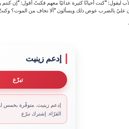
لأب ليقول: “كنت أحيانًا كثيرة عدائيًا معهم فكنتُ أقول: “إن ك
إدعم زينيت
تبرّع
إدعم زينيت. متوفّرة بخمس لغا
القرّاء. إشترك تبرّع