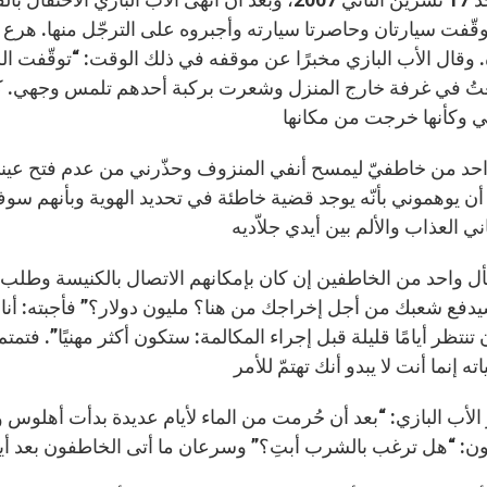
وقّفت سيارتان وحاصرتا سيارته وأجبروه على الترجّل منها. هرع
. وقال الأب البازي مخبرًا عن موقفه في ذلك الوقت: “توقّفت 
تُ في غرفة خارج المنزل وشعرت بركبة أحدهم تلمس وجهي. كان 
د من خاطفيّ ليمسح أنفي المنزوف وحذّرني من عدم فتح عينيّ وإ
 أن يوهموني بأنّه يوجد قضية خاطئة في تحديد الهوية وبأنهم 
ل واحد من الخاطفين إن كان بإمكانهم الاتصال بالكنيسة وطلب
دفع شعبك من أجل إخراجك من هنا؟ مليون دولار؟” فأجبته: أنا لست
تنتظر أيامًا قليلة قبل إجراء المكالمة: ستكون أكثر مهنيًا”. فتمت
 الأب البازي: “بعد أن حُرمت من الماء لأيام عديدة بدأت أهلوس