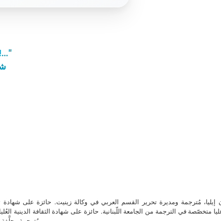
الأب دوغلاس البازي: "أنا أغفر إنما لن أنسى أبدً
شه
ن إيليا، مُترجمة ومديرة تحرير القسم العربي في وكالة زينيت. حائزة على شهادة 
ا متخصّصة في الترجمة من الجامعة اللّبنانية. حائزة على شهادة الثقافة الدينية العُلي
مُترجمة محلَّفة ل