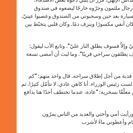
 رجال ملثمون وجرّوه خارجًا ليضعوه في صندوق
السيارة بعد حين وسحبوني من الصندوق وعصبوا عينيّ.
أنفي مكسورًا وينزف دمًا. وكان قلبي يتخبّط بين
لاّ فسوف يطلق النار عليّ”. وتابع الأب ليقول:
سوف يطلقون سراحي قريبًا”. وما لبث أن أمضى تسعة
 فدية من أجل إطلاق سراحه. قال واحد منهم: “كم
 رئيس الوزراء. أنا كاهن عادي. لا تتأمّل كثيرًا. ثم
م معلّقًا بسخرية: “عادة، عندما نختطف أحدًا هنا يدافع
 ورأيت أمي وأختي والعديد من الناس يمرّون