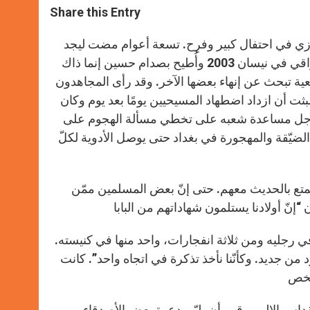
t
s
e
t
r
Share this Entry
s
e
b
t
e
A
n
o
e
p
g
o
r
البازي في احتفال كبير وفرِح. تسعة أعوام مضت ليجد
p
e
k
الكاهن نفسه مقيّدًا على كرسي، ممروغًا بالعرق والدم. بدأ الاجتياح العراقي في نيسان 2003 وأُطيح بصدام حسين إنما ذاك
r
ة تبحث عن إنهاء بعضها الآخر. وقد رأى المجاهدون
لبثت أن ازداد اضطهاد المسيحيين يومًا بعد يوم وكان
من أجل مساعدة شعبه على تخطي مسألة الهجوم على
الضيّقة والمهجورة في بغداد حتى يوصل الأدوية لكلّ
ستمتع بالحديث معهم. حتى إنّ بعض المسلمين ممّن
في رجليه ومن ثلاثة انفجارات، واحد منها في كنيسته.
 من جديد. وكأنّنا نأخذ تذكرة في اتجاه واحد”. كانت
لبازي الاحتفال بالقداس الإلهي، قرر أن يلبّي دعوة بعض الأصدقاء.