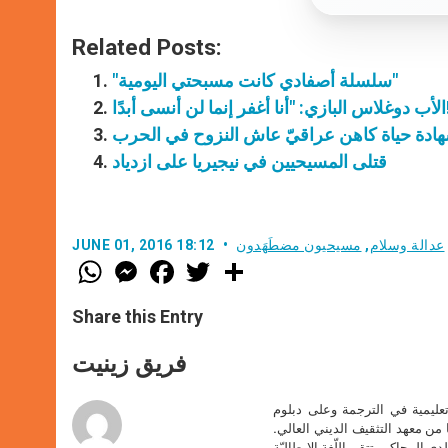
Related Posts:
"سلسلة أصفادي كانت مسبحتي اليومية"
ا!…"
ادة حياة كاهن عراقيّ عاش النزوح في الحرب
قتلى المسيحيين في نيجيريا على ازدياد
عدالة وسلام
,
مسيحيون مضطَهَدون
JUNE 01, 2016 18:12
W
M
F
T
S
h
e
a
w
h
a
s
c
i
a
t
s
e
t
r
Share this Entry
s
e
b
t
e
A
n
o
e
p
g
o
r
فريق زينيت
p
e
k
r
تعليمية في الترجمة وعلى دبلوم
ا من معهد التثقيف الديني العالي.
دى المحاكم. تتقن اللّغة الإيطاليّة