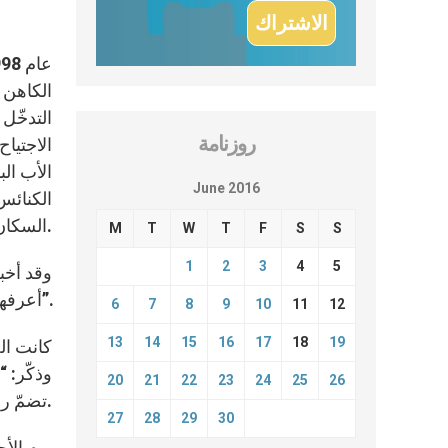
التدخّل
روزنامة
الاجتياح
الأب ال
June 2016
الكنائس
السكان. ولم ينسَ أن ينشىء مدرسة للأولاد المسيحيين والمسلمين.
M
T
W
T
F
S
S
1
2
3
4
5
وقد أخب
أعرفهم كانوا يحتفظون بصورة لي أسلّم فيها الشهادة لأولادهم ويقولون “إنّ أولادنا يستلمون شهاداتهم من البابا”.
6
7
8
9
10
11
12
13
14
15
16
17
18
19
كانت الح
وذكّر: “
20
21
22
23
24
25
26
تضمّ رعيته حوالى 2500 عائلة في التسعينيات ليصل عددها إلى 300 شخص.
27
28
29
30