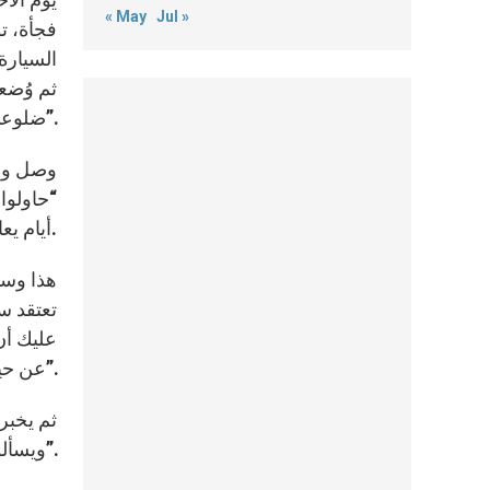
« May
Jul »
فجأة، ت
السيارة
ثم وُضع
ضلوعي وكأنها خرجت من مكانها”.
وصل واح
“حاولوا
أيام يعاني العذاب والألم بين أيدي جلاّديه.
هذا وسأ
تعتقد سي
عليك أن 
عن حياته إنما أنت لا يبدو أنك تهتمّ للأمر”.
ثم يخبر
ويسألون: “هل ترغب بالشرب أبتِ؟” وسرعان ما أتى الخاطفون بعد أيام وأعطوني ماءً لأشرب”.