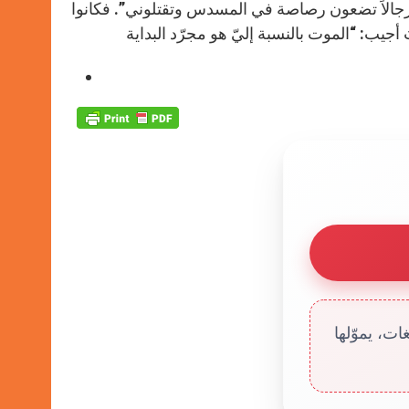
نتم رجالاً تضعون رصاصة في المسدس وتقتلوني”. فكانوا
ت، يموّلها