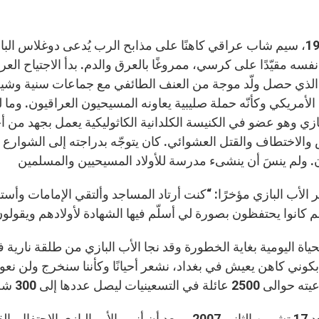
عام 1998، سيم شاب عراقي كاهنًا على مذابح الرب يُدعى دوغلاس 
 الذي حصل ولّد موجة من العنف الطائفي مع جماعات سنية وشيعي
 الأمريكي وكأنّه حملة صليبية يعاونه المسيحيون العراقيون. وما 
بازي وهو عضو في الكنيسة الكلدانية الكاثوليكية يعمل بجهد 
 والاختطاف والقتل العشوائي. كان يتوجّه بدراجته إلى الشوارع 
ر الأب البازي مؤخرًا: “كنت أرتاد المساجد وألتقي الإمامات وأ
ياة اليومية بغاية الخطورة وقد نجا الأب البازي من طلقة نارية 
بكوني كاهن يعيش في بغداد، نشعر أحيانًا وكأننا سنخرج ولن نعود
يوم الأحد 17 تشرين الثاني 2007، وبعد أن أنهى الأب ا