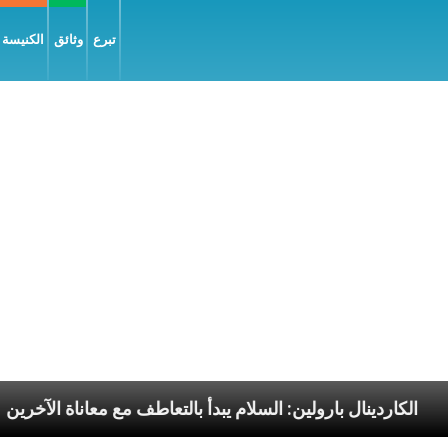
تبرع
وثائق
الكنيسة و
 الرسوليّة
الكاردينال بارولين: السلام يبدأ بالتعاطف مع