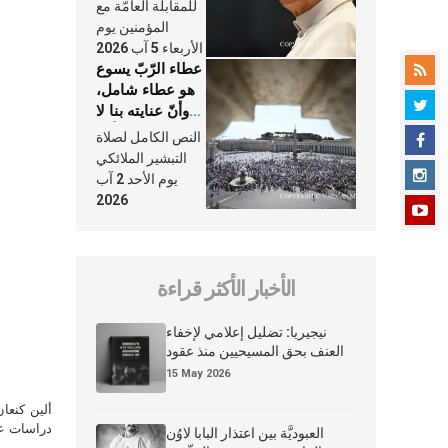
النَّفَس في حياة
للمقابلة العامّة مع
الكنيسة
المؤمنين يوم
الأربعاء 5 آب 2026
عطاء الرّبّ يسوع
هو عطاء شامل،
وأنّ عنايته بنا لا
تغيب عنّا أبدًا
النص الكامل لصلاة
التبشير الملائكي
يوم الأحد 2 آب
2026
الأخبار الأكثر قراءة
نيجيريا: تضليل إعلامي لإخفاء
العنف بحق المسيحيين منذ عقود
15 May 2026
ألين كنعا
دراسات علي
العبوديَّة بين اعتذار البابا لاوُن