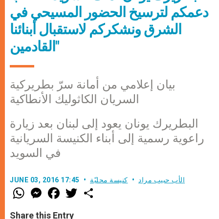
دعمكم لترسيخ الحضور المسيحي في
الشرق ونشكركم لاستقبال أبنائنا
القادمين"
بيان إعلامي من أمانة سرّ بطريركية
السريان الكاثوليك الأنطاكية
البطريرك يونان يعود إلى لبنان بعد زيارة
راعوية رسمية إلى أبناء الكنيسة السريانية
في السويد
الأب حبيب مراد
كنيسة محليّة
JUNE 03, 2016 17:45
W
M
F
T
S
h
e
a
w
h
a
s
c
i
a
t
s
e
t
r
Share this Entry