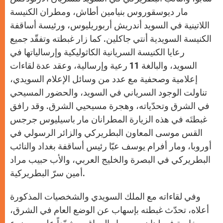
مار ديوسقوروس بنيامين أطاش، ومطران الكنيسة
اللاتينية في السويد أندريش أربوريليوس، ورئيسة أساقفة
الكنيسة السويدية أنتي جاكلين. كما زار غبطته وتفقّد جميع
رعايا الكنيسة السريانية الكاثوليكية وإرسالياتها في
السويد، والبالغة 11 رعية وإرسالية، وعقد عدة لقاءات
إعلامية وصحفية مع عدد من وسائل الإعلام السويدي،
تناولت الوجود السرياني في السويد، والحضور المسيحي
في الشرق وتحدّياته، وهجرة مسيحيي الشرق. وقد رافق
غبطتَه في هذه الزيارة المطرانان مار باسيليوس جرجس
القس موسى المعاون البطريركي والزائر الرسولي في
أوروبا، ومار أفرام يوسف عبّا رئيس أساقفة بغداد والنائب
البطريركي في البصرة والخليج العربي، والأب حبيب مراد
أمين سرّ البطريركية.
وفي لقاءاته مع الملك السويدي والشخصيات المذكورة
أعلاه، تحدّث غبطته بإسهاب عن الوضع العام في الشرق،