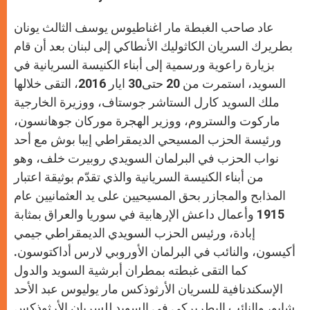
s
e
b
t
e
A
n
o
e
p
g
o
r
عاد صاحب الغبطة مار اغناطيوس يوسف الثالث يونان
p
e
k
r
بطريرك السريان الكاثوليك الأنطاكي إلى لبنان بعد أن قام
بزيارة راعوية ورسمية إلى أبناء الكنيسة السريانية في
السويد، استمرت من 20 حتى30 ايار 2016، التقى خلالها
ملك السويد كارل الستاشر جوستاف، ووزيرة الخارجية
ماركوت والستروم، ووزير الهجرة موركان جوهانسون،
ورئيسة الحزب المسيحي الديمقراطي إيبا بوش مع أحد
نواب الحزب في البرلمان السويدي روبيرت خلف، وهو
من أبناء الكنيسة السريانية والذي تقدّم بوثيقة اعتبار
المذابح والمجازر بحق المسيحيين على يد العثمانيين عام
1915 وأعمال داعش الإرهابية في سوريا والعراق بمثابة
إبادة، ورئيس الحزب السويدي الديمقراطي جيمي
أكيسون، والنائب في البرلمان الأوروبي لارس أداكتوسون.
كما التقى غبطته بمطران أبرشية السويد والدول
الإسكندنافية للسريان الأرثوذكس مار يوليوس عبد الأحد
شابو، والنائب البطريركي في السويد للسريان الأرثوذكس