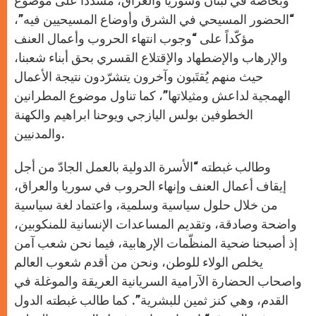
وبخاصة في لبنان وسوريا والعراق، مشدّداً على موضوع
“الحضور المسيحي في الشرق وأوضاع المسيحيين فيه”،
مؤكّداً على “وجوب انتهاء الحروب وأعمال العنف
والإرهاب والإضطهاد والإقتلاع القسري بحق أبناء شعبنا،
حيث منهم يُقتَبون وآخرون يتشرّدون نتيجة الأعمال
الهمجية لداعش ومثيلاتها”، كما تناول موضوع المطرانين
الخطوفين بولس اليازجي ويوحنا ابراهيم والكهنة
والمدنيين.
وطالب غبطته “الأسرة الدولية بالعمل الجادّ من أجل
إيقاف أعمال العنف وإنهاء الحروب في سوريا والعراق،
من خلال حلول سياسية وسلمية، واعتماد لغة سياسية
واضحة وصادقة، وتقديم المساعدات الإنسانية للمنكوبين،
إذ أصبحنا ضحية المنظّمات الإرهابية، فيما نحن شعب آمن
يخلص الولاء للوطن، ونحن من أقدم شعوب العالم
واصحاب الحضارة الآرامية السريانية العريقة والموغلة في
القدم، وهي كنز ثمين للبشرية”. كما طالب غبطته الدول