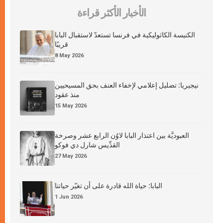
الأخبار الأكثر قراءة
الكنيسة الكاثوليكية في فرنسا تستعدّ لاستقبال البابا
قريبًا
8 May 2026
نيجيريا: تضليل إعلامي لإخفاء العنف بحق المسيحيين
منذ عقود
15 May 2026
العبوديَّة بين اعتذار البابا لاوُن الرابع عشر وصرخة
القدِّيس شارل دي فوكو
27 May 2026
البابا: حياة الله قادرة على أن تغيّر حياتنا
1 Jun 2026