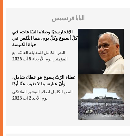
البابا فرنسيس
الإفخارستيّا وصلاة السّاعات، في
كلّ أسبوع وكلّ يوم، هما النَّفَس في
حياة الكنيسة
النص الكامل للمقابلة العامّة مع
المؤمنين يوم الأربعاء 5 آب 2026
عطاء الرّبّ يسوع هو عطاء شامل،
وأنّ عنايته بنا لا تغيب عنّا أبدًا
النص الكامل لصلاة التبشير الملائكي
يوم الأحد 2 آب 2026