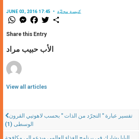
كنيسة محليّة
JUNE 03, 2016 17:45
W
M
F
T
S
h
e
a
w
h
a
s
c
i
a
t
s
e
t
r
Share this Entry
s
e
b
t
e
A
n
o
e
p
g
o
r
الأب حبيب مراد
p
e
k
r
View all articles
تفسير عبارة " التجرّد من الذات " بحسب لاهوتيي القرون
الوسطى (1)
البابا يشارك في برنامج الغذاء العالمي ويدعو إلى مكافحة