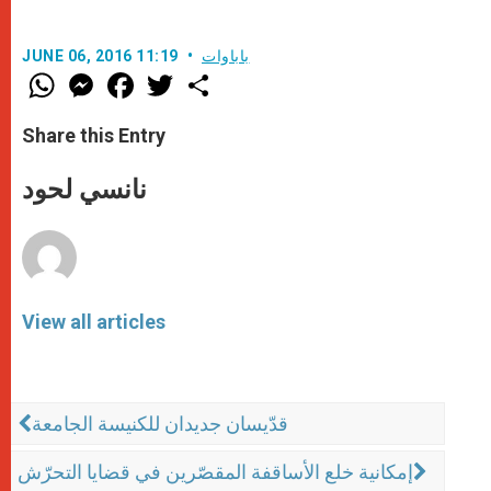
باباوات
JUNE 06, 2016 11:19
W
M
F
T
S
h
e
a
w
h
a
s
c
i
a
t
s
e
t
r
Share this Entry
s
e
b
t
e
A
n
o
e
p
g
o
r
نانسي لحود
p
e
k
r
View all articles
قدّيسان جديدان للكنيسة الجامعة
إمكانية خلع الأساقفة المقصّرين في قضايا التحرّش