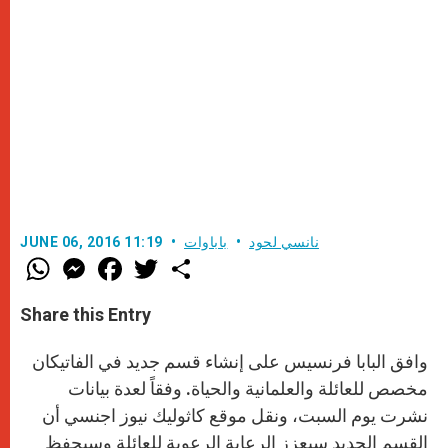
نانسي لحود
باباوات
JUNE 06, 2016 11:19
W
M
F
T
S
h
e
a
w
h
a
s
c
i
a
t
s
e
t
r
Share this Entry
s
e
b
t
e
A
n
o
e
p
g
o
r
وافق البابا فرنسيس على إنشاء قسم جديد في الفاتيكان
p
e
k
r
مخصص للعائلة والعلمانية والحياة. وفقاً لعدة بيانات
نشرت يوم السبت، ونقل موقع كاثوليك نيوز اجنسي أن
القسم الجديد سيعزز الرعاية الرعوية للعائلة وسيحفظ