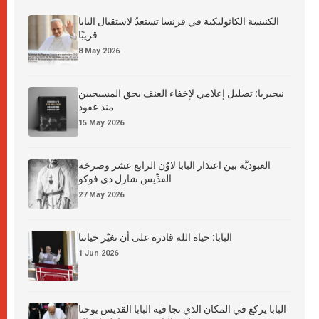
الكنيسة الكاثوليكية في فرنسا تستعدّ لاستقبال البابا
قريبًا
8 May 2026
نيجيريا: تضليل إعلامي لإخفاء العنف بحق المسيحيين
منذ عقود
15 May 2026
العبوديَّة بين اعتذار البابا لاوُن الرابع عشر وصرخة
القدِّيس شارل دي فوكو
27 May 2026
البابا: حياة الله قادرة على أن تغيّر حياتنا
1 Jun 2026
البابا يركع في المكان الذي نجا فيه البابا القديس يوحنا