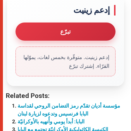
إدعم زينيت
تبرّع
إدعم زينيت. متوفّرة بخمس لغات، يموّلها
القرّاء. إشترك تبرّع
Related Posts:
مؤسسة أديان تقدّم رمز التضامن الروحي لقداسة
البابا فرنسيس وتدعوه لزيارة لبنان
البابا: أبدأ يومي وأُنهيه بالأوكرانيّة
الكنيسة الكاثوليكية الأوكرانيّة تجتمع مع البابا