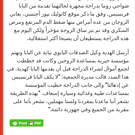
p
e
k
r
ضواحي روما بدراجة مجهزة لحالتهما تقدمة من البابا
فرنسيس. وفق ما ذكر موقع كاثوليك نيوز أجنسي، يعاني
الزوجان من عدة أمراض منها ضغط الدم المرتفع ومرض
السكري وقد تم بتر ساق الزوجة مؤخراً ولكن اليوم مع
هذه الدراجة يستطيعان أن يصبحا أكثر استقلالية.
أرسل الهدية وكيل الصدقات البابوي نيابة عن البابا وتهتم
مؤسسة خيرية بمساعدة الزوجين وكانت قد خططت
لجمع أموال لشراء الدراجة قبل أن يقدمها البابا كهدية. في
هذا الصدد قالت مديرة الجمعية: “لا يكف البابا فرنسيس
عن إذهالنا” والى جانب الدراجة حظيت المؤسسة
بمساعدات طبية وغذائية وسيارة إسعاف. “بهذه الطريقة
نشعر أننا ماعدنا بمفردنا ولسنا مهملين، نشعر بأننا على
مقربة من الجميع وفي جهوزية دائمة.”