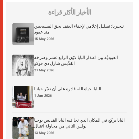
الأخبار الأكثر قراءة
نيجيريا: تضليل إعلامي لإخفاء العنف بحق المسيحيين
منذ عقود
15 May 2026
العبوديَّة بين اعتذار البابا لاوُن الرابع عشر وصرخة
القدِّيس شارل دي فوكو
27 May 2026
البابا: حياة الله قادرة على أن تغيّر حياتنا
1 Jun 2026
البابا يركع في المكان الذي نجا فيه البابا القديس يوحنا
بولس الثاني من محاولة اغتيال
13 May 2026