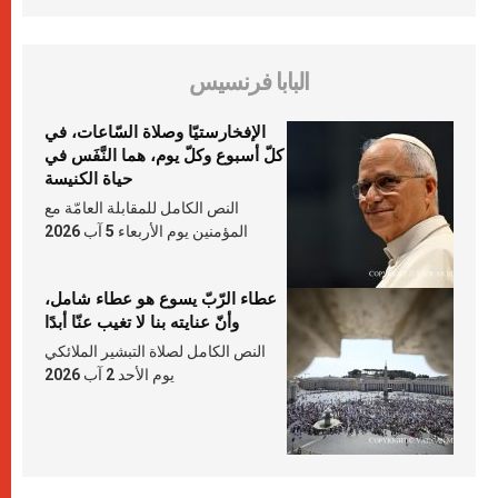
البابا فرنسيس
الإفخارستيّا وصلاة السّاعات، في
كلّ أسبوع وكلّ يوم، هما النَّفَس في
حياة الكنيسة
النص الكامل للمقابلة العامّة مع
المؤمنين يوم الأربعاء 5 آب 2026
عطاء الرّبّ يسوع هو عطاء شامل،
وأنّ عنايته بنا لا تغيب عنّا أبدًا
النص الكامل لصلاة التبشير الملائكي
يوم الأحد 2 آب 2026