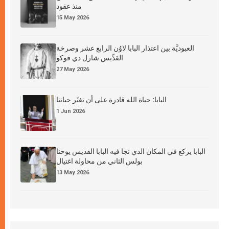
منذ عقود
15 May 2026
العبوديَّة بين اعتذار البابا لاوُن الرابع عشر وصرخة
القدِّيس شارل دي فوكو
27 May 2026
البابا: حياة الله قادرة على أن تغيّر حياتنا
1 Jun 2026
البابا يركع في المكان الذي نجا فيه البابا القديس يوحنا
بولس الثاني من محاولة اغتيال
13 May 2026