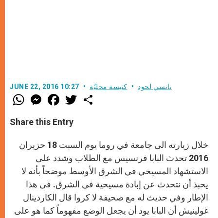
نانسي لحود
كنيسة محليّة
JUNE 22, 2016 10:27
W
M
F
T
S
h
e
a
w
h
a
s
c
i
a
t
s
e
t
r
Share this Entry
s
e
b
t
e
A
n
o
e
p
g
o
r
خلال زيارته الى جامعة في روما يوم السبت 18 حزيران
p
e
k
r
2016 تحدث البابا فرنسيس مع الطلاب وشدد على
الاستشهاد المسيحي في الشرق الأوسط موضحاً بأنه لا
يحبذ أن نتحدث عن إبادة مسيحية في الشرق. في هذا
الإطار وفي حديث له مع صحيفة لا كروا قال الكاردينال
غولينيش أن البابا يود أن يجعل الوضع مفهوماً كما هو على