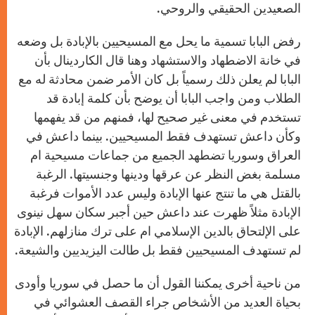
الصعيدين الحقيقي والروحي.
رفض البابا تسمية ما يحل مع المسيحيين بالإبادة بل وضعه
في خانة الاضطهاد والاستشهاد وهنا قال الكاردينال بأن
البابا لم يعلن ذلك رسمياً بل كان الأمر ضمن محادثة له مع
الطلاب ومن واجب البابا أن يوضح بأن كلمة إبادة قد
تستخدم في معنى غير صحيح لها، فمنهم من قد يفهمها
وكأن داعش تستهدف فقط المسيحيين. بينما داعش في
العراق وسوريا تضطهد الجميع من جماعات مسيحية ام
مسلمة بغض النظر عن عرقها ودينها وجنسيتها. الرغبة
بالقتل هي ما تنتج عنها الإبادة وليس عدد الأموات فرغبة
الإبادة مثلاً ظهرت عند داعش حين أجبر سكان سهل نينوى
على الإلتحاق بالدين الإسلامي ام على ترك منازلهم. الإبادة
لم تستهدف المسيحيين فقط بل طالت اليزيديين والشيعة.
من ناحية أخرى يمكننا القول أن ما حصل في سوريا وأودى
بحياة العديد من الأشخاص جراء القصف العشوائي في