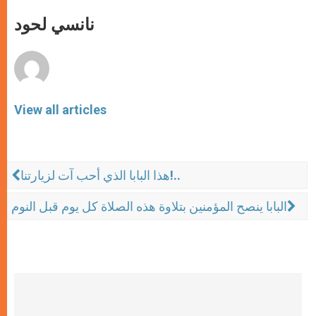
A
n
o
e
p
g
o
r
نانسي لحود
p
e
k
r
View all articles
هذا البابا الذي أحب آت لزيارتنا!..
البابا ينصح المؤمنين بتلاوة هذه الصلاة كل يوم قبل النوم