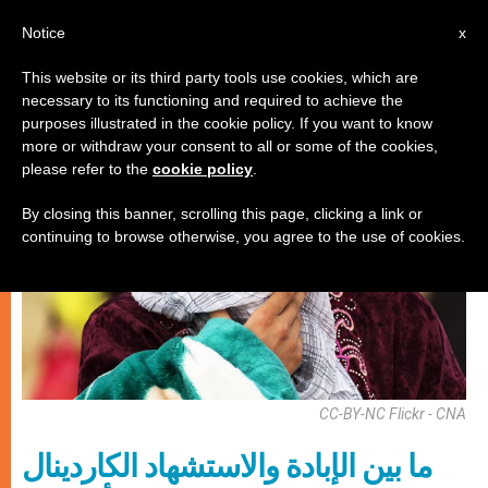
AR
Notice
x
This website or its third party tools use cookies, which are
necessary to its functioning and required to achieve the
كنيسة محليّة
purposes illustrated in the cookie policy. If you want to know
more or withdraw your consent to all or some of the cookies,
please refer to the
cookie policy
.
By closing this banner, scrolling this page, clicking a link or
continuing to browse otherwise, you agree to the use of cookies.
CC-BY-NC Flickr - CNA
ما بين الإبادة والاستشهاد الكاردينال