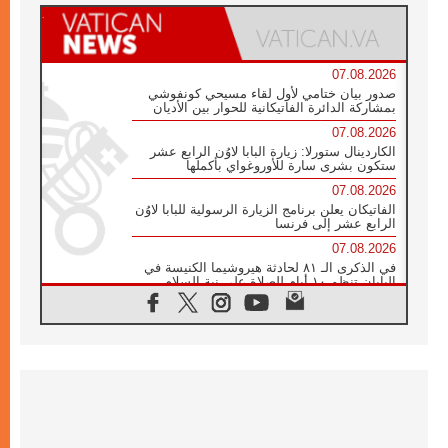
07.08.2026
صدور بيان ختامي لأول لقاء مسيحي كونفوشي
بمشاركة الدائرة الفاتيكانية للحوار بين الأديان
07.08.2026
الكاردينال ستورلا: زيارة البابا لاوُن الرابع عشر
ستكون بشرى سارة للأوروغواي بأكملها
07.08.2026
الفاتيكان يعلن برنامج الزيارة الرسولية للبابا لاوُن
الرابع عشر إلى فرنسا
07.08.2026
في الذكرى الـ ٨١ لحادثة هيروشيما الكنيسة في
اليابان تنظم ١٠ أيام للصلاة على نية السلام
07.08.2026
الكنيسة في الأوروغواي: زيارة البابا ستعزز
الإيمان والرجاء
06.08.2026
الاجتماع الشهري للمطارنة الموارنة
06.08.2026
الكاردينال روسي: زيارة البابا لاوُن إلى الأرجنتين
هي تكريم للبابا فرنسيس