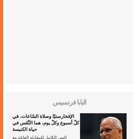
البابا فرنسيس
الإفخارستيّا وصلاة السّاعات، في
كلّ أسبوع وكلّ يوم، هما النَّفَس في
حياة الكنيسة
النص الكامل للمقابلة العامّة مع