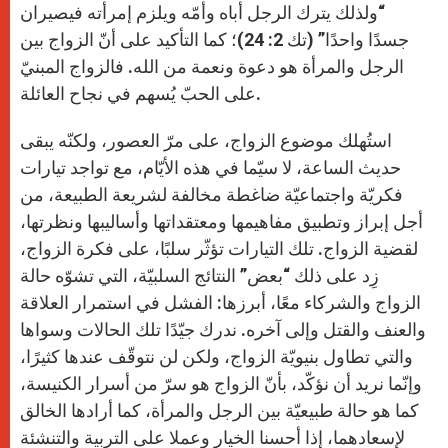
“ولذلك يترك الرجل أباه وأمّه ويلزم إمرأته فيصيران
جسدًا واحدًا” (تك 2: 24)؛ كما التأكيد على أنّ الزواج بين
الرجل والمرأة هو دعوة ونعمة من الله. فالزواج المبنيّ
على الحبّ يُسهم في نجاح العائلة.
استُهلك موضوع الزواج، على مرّ العصور، ولكنّه يبقى
حديث الساعة، لا سيّما في هذه الأيّام، مع تواجد تيارات
فكريّة واجتماعيّة ضاغطة مخالفة لشريعة الطبيعة، من
أجل إبراز وتطبيق مفاهيمها ومعتقداتها وأساليبها ونظرتها،
لقضية الزواج. تلك التيارات تؤثّر سلبًا، على فكرة الزواج،
زِد على ذلك “بعض” النتائج السلبيّة، التي تشوّه حالة
الزواج والشركاء معًا، أبرزها: الفشل في استمرار العلاقة
والعنف والقتل وإلى آخره. ندرك جيّدًا تلك الحالات وسواها
والتي تطاول بنيويّة الزواج، ولكن لن نتوقّف عندها كثيرًا،
وإنّما نريد أن نؤكّد، بأنّ الزواج هو سرّ من أسرار الكنيسة،
كما هو حالة طبيعيّة بين الرجل والمرأة، كما أرادها الخالق
لإسعادهما، إذا أحسنا الخيار وعملا على التربية والتنشئة