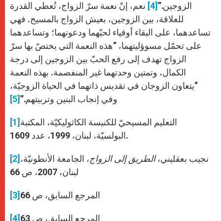
الزوجين.”
[4]
نعم، إنّ نعمة سرّ الزواج، تُعطي القدرة
للعلاقة، بين الزوجين، بعيش الزواج بالمسيح. فهي
تساعدهما، على البقاء أوفياء لحبّهما ودعوتهما؛ وتساعدهما
على تحمّل مسوؤليتهما، “هذه النعمة التي يختصّ بها سرّ
الزواج تهدف إلى رفع الحبّ بين الزوجين إلى درجة
الكمال، وتمتين وحدتهما غير المنفصمة. بهذه النعمة
“يتعاون الزوجان في تقديس ذاتهما في الحياة الزوجيّة،
وفي إنجاب البنين وتربيتهم.”
[5]
التعليم المسيحيّ للكنيسة الكاثوليكيّة، المكتبة
[1]
البولسيّة، لبنان، 1999، عدد 1609.
نجيب بعقليني،
الطريق إلى الزواج
، الجامعة الأنطونيّة،
[2]
لبنان، 2007، ص 66
المرجع السابق، ص 66
[3]
المرجع السابق، ص 63
[4]