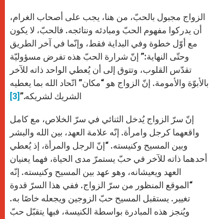
الزواج مجبول بالحبّ، من هنا، يجب على أصحاب الغرام،
أن يدركوا مفهوم الحبّ ومبادئه ونتائجه. فالحبّ، لا يكون
مع أوّل خطوة وفي البداية فقط، وإنّما في آخر الطريق
وحتّى النهاية:” إنّ شرارة الحبّ هذه تفرض مسؤوليّة
تقدّس القلوب، وتتوق إلى أن يُعطي الواحد ذاته للآخر
بالأبوّة والأمومة. إنّ الزواج هو “مكان” اتّحاد الله بما يعطيه
الشريك لشريكه.”
[3]
إنّ سرّ الزواج يُدخل الثنائي في سرّ الخلاص، مع كامل
واقعهما كرجل وامرأة. إنّه علامة العهد، بين الله والبشر
وبين المسيح وكنيسته. “إنّ الرجل والمرأة، إذ يُعطي
أحدهما ذاته للآخر في حبّ يستمرّ مدى الحياة، فهما يعنيان
العهد ويعيشانه، وهو عهد بين المسيح وكنيسته. إنّه
“الموقع المنظور من سرّ الزواج. ففي هذا السرّ قدوة
تغيير. يستقبل المسيح حبّ الزوجين ويجعله خاصًا به.
ويُنجز هذه المبادرة بواسطة الكنيسة، فبها يتقبّل حبّ