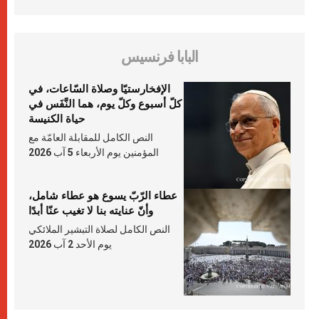
البابا فرنسيس
الإفخارستيّا وصلاة السّاعات، في
كلّ أسبوع وكلّ يوم، هما النَّفَس في
حياة الكنيسة
النص الكامل للمقابلة العامّة مع
المؤمنين يوم الأربعاء 5 آب 2026
عطاء الرّبّ يسوع هو عطاء شامل،
وأنّ عنايته بنا لا تغيب عنّا أبدًا
النص الكامل لصلاة التبشير الملائكي
يوم الأحد 2 آب 2026