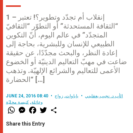
1 – إنقلاب أم تجدّد وتطوير؟! تعتبر
“الثقافة المستحدثة” أو التطوّر “الثقافيّ
المتجدّد” في عالم اليوم، أنّ التكوين
الطبيعي للإنسان وللبشرية، بحاجة إلى
إعادة النظر، والبحث مجدّدًا، عن حقيقة
ضاعت في مهبّ التعاليم الدينيّة أو الخضوع
الأعمى للتعاليم والشرائع الإلهيّة. وتذهب
“الحضارة […]
الأب د. نجيب بعقليني
باباوات
,
زواج
JUNE 24, 2016 08:40
وعائلة
,
كنيسة محليّة
W
M
F
T
S
h
e
a
w
h
a
s
c
i
a
t
s
e
t
r
Share this Entry
s
e
b
t
e
A
n
o
e