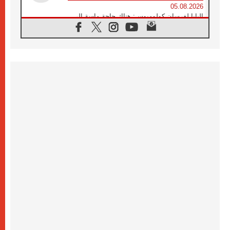
05.08.2026
البابا لفرسان كولومبوس: هناك حاجة ماسة إلى
أنبياء تناغم يسعون إلى بناء الجسور
04.08.2026
وفاة الكاردينال جوليو دوارتي لانغا
04.08.2026
عميد دائرة الحوار بين الأديان يفتتح في سيول
أول لقاء مسيحي كونفوشي
04.08.2026
إطلاق النشيد الرسمي لليوم العالمي للشباب في
سيول
04.08.2026
رسالة البابا لاوُن الرابع عشر إلى المشاركين في
المؤتمر العالمي لمنظمة سيغنيس
04.08.2026
الكاردينال بارولين: إنَّ الحوار يُستبدل اليوم
بالقوة، ويجب حماية الحقوق المهددة
بالأيديولوجيات
04.08.2026
كنيسة المغرب تقدم المساعدة إلى العائدين من
سبتة وتدعو إلى معالجة جذور الهجرة