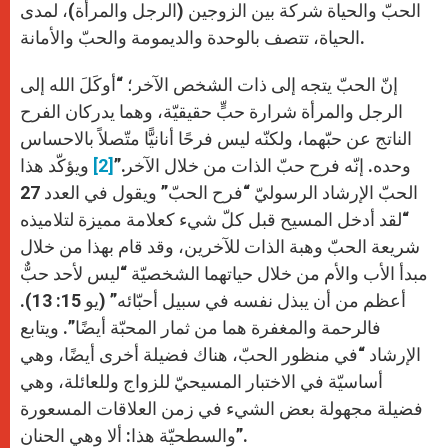
الحبّ والحياة شركة بين الزوجين (الرجل والمرأة)، لمدى
الحياة، تتصف بالوحدة والديمومة والحبّ والأمانة.
إنّ الحبّ يتجه إلى ذات الشخص الآخر؛ “أوكَلَ الله إلى
الرجل والمرأة شرارة حبٍّ حقيقيّة، وهما يدركان الفرح
الناتج عن حبّهما، ولكنّه ليس فرحًا أنانيًّا متّصلاً بالاحساس
وحده. إنّه فرح حبّ الذات من خلال الآخر.”
[2]
ويؤكّد هذا
الحبّ الإرشاد الرسوليّ “فرح الحبّ” ويقول في العدد 27
“لقد أدخل المسيح قبل كلّ شيء كعلامة مميزة لتلاميذه
شريعة الحبّ وهبة الذات للآخرين، وقد قام بهذا من خلال
مبدأ الأب والأم من خلال حياتهما الشخصيّة “ليس لأحد حبٌّ
أعظم من أن يبذل نفسه في سبيل أحبّائه” (يو 15: 13).
فالرحمة والمغفرة هما من ثمار المحبّة أيضًا”. ويتابع
الإرشاد “في منظور الحبّ، هناك فضيلة أخرى أيضًا، وهي
أساسيّة في الاختبار المسيحيّ للزواج وللعائلة، وهي
فضيلة مجهولة بعض الشيء في زمن العلاقات المسعورة
والسطحيّة هذا: ألا وهي الحنان”.