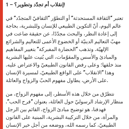
p
g
o
r
1 – إنقلاب أم تجدّد وتطوير؟!
p
e
k
r
تعتبر “الثقافة المستحدثة” أو التطوّر “الثقافيّ المتجدّد” في
عالم اليوم، أنّ التكوين الطبيعي للإنسان وللبشرية، بحاجة
إلى إعادة النظر، والبحث مجدّدًا، عن حقيقة ضاعت في
مهبّ التعاليم الدينيّة أو الخضوع الأعمى للتعاليم والشرائع
الإلهيّة. وتذهب “الحضارة المفبركة” بتغيير المفاهيم
والمبادئ والأسس والمقوّمات، التي بُنيت عليها البشرية
منذ خلقها؛ وعلى رفض القانون الطبيعيّ والاعتراض عليه.
وهذا “الانقلاب” على الواقع الطبيعيّ، لمسيرة الإنسان
على الأرض، يطاول مفهوم الحبّ والزواج والعائلة.
نتطرّق من خلال هذه الأسطر، إلى مفهوم الزواج، من
منظار الإرشاد الرسوليّ حول العائلة، بعنوان “فرح الحب”.
فهدفنا، هو توضيح مبادئ الزواج، القائم بين الرجل
والمرأة، من خلال التركيبة البشرية، المبنية على القانون
الطبيعيّ، كما رسمه الله، ووضعه من أجل خير الإنسان