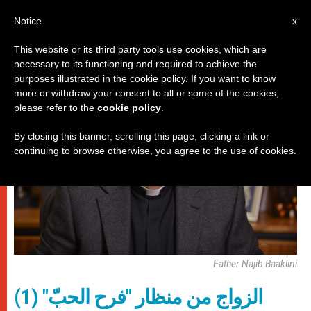
AR
Notice
x
This website or its third party tools use cookies, which are
necessary to its functioning and required to achieve the
,
,
باباوات
زواج وعائلة
كنيسة محليّة
purposes illustrated in the cookie policy. If you want to know
more or withdraw your consent to all or some of the cookies,
please refer to the
cookie policy
.
By closing this banner, scrolling this page, clicking a link or
continuing to browse otherwise, you agree to the use of cookies.
Father Najib Baaklini
الزواج من منظار "فرح الحبّ" (1)