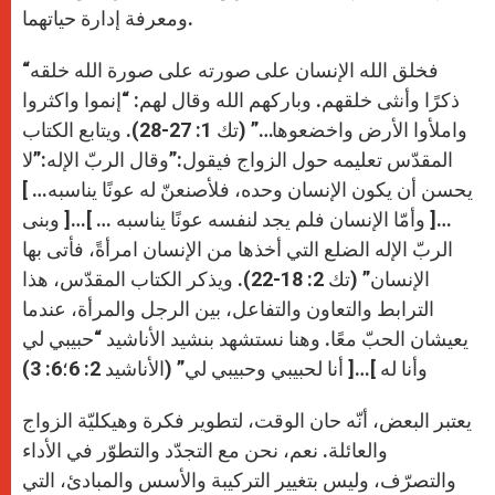
ومعرفة إدارة حياتهما.
“فخلق الله الإنسان على صورته على صورة الله خلقه
ذكرًا وأنثى خلقهم. وباركهم الله وقال لهم: “إنموا واكثروا
واملأوا الأرض واخضعوها…” (تك 1: 27-28). ويتابع الكتاب
المقدّس تعليمه حول الزواج فيقول:”وقال الربّ الإله:”لا
يحسن أن يكون الإنسان وحده، فلأصنعنّ له عونًا يناسبه… ]
…[ وأمّا الإنسان فلم يجد لنفسه عونًا يناسبه … ]…[ وبنى
الربّ الإله الضلع التي أخذها من الإنسان امرأةً، فأتى بها
الإنسان” (تك 2: 18-22). ويذكر الكتاب المقدّس، هذا
الترابط والتعاون والتفاعل، بين الرجل والمرأة، عندما
يعيشان الحبّ معًا. وهنا نستشهد بنشيد الأناشيد “حبيبي لي
وأنا له ]…[ أنا لحبيبي وحبيبي لي” (الأناشيد 2: 6؛6: 3)
يعتبر البعض، أنّه حان الوقت، لتطوير فكرة وهيكليّة الزواج
والعائلة. نعم، نحن مع التجدّد والتطوّر في الأداء
والتصرّف، وليس بتغيير التركيبة والأسس والمبادئ، التي