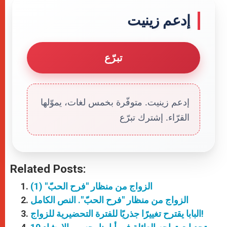
إدعم زينيت
تبرّع
إدعم زينيت. متوفّرة بخمس لغات، يموّلها
القرّاء. إشترك تبرّع
Related Posts:
الزواج من منظار "فرح الحبّ" (1)
الزواج من منظار "فرح الحبّ". النص الكامل
البابا يقترح تغييرًا جذريًا للفترة التحضيرية للزواج!