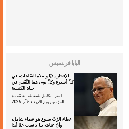
البابا فرنسيس
الإفخارستيّا وصلاة السّاعات، في
كلّ أسبوع وكلّ يوم، هما النَّفَس في
حياة الكنيسة
النص الكامل للمقابلة العامّة مع
المؤمنين يوم الأربعاء 5 آب 2026
عطاء الرّبّ يسوع هو عطاء شامل،
وأنّ عنايته بنا لا تغيب عنّا أبدًا