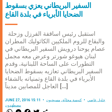
السفير البريطاني يعزي بسقوط
الضحايا الأبرياء في بلدة القاع
استقبل رئيس اساقفة الفرزل وزحلة
والبقاع للروم الملكيين الكاثوليك المطران
عصام يوحنا درويش السفير البريطاني في
لبنان هيوغو شورتر وعرض معه مجمل
التطورات على الساحة اللبنانية. وقدم
السفير البريطاني تعازيه بسقوط الضحايا
الأبرياء في بلدة القاع وتمنياته بالشفاء
العاجل للمصابين مديناً […]
خليل عاصي
كنيسة محليّة
,
مسيحيون
JUNE 27, 2016 15:11
مضطَهَدون
W
M
F
T
S