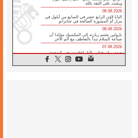
ويشدد على الثقة بالله
08.08.2026
البابا لاوُن الرابع عشر في السابع من أيلول في
مزار أم المشورة الصالحة في جناتزانو
08.08.2026
بارولين يختتم زيارته إلى المكسيك مؤكدا أن
صناعة السلام تبدأ بالتعاطف مع ألم الآخر
07.08.2026
صدور بيان ختامي لأول لقاء مسيحي كونفوشي
بمشاركة الدائرة الفاتيكانية للحوار بين الأديان
07.08.2026
الكاردينال ستورلا: زيارة البابا لاوُن الرابع عشر
ستكون بشرى سارة للأوروغواي بأكملها
07.08.2026
الفاتيكان يعلن برنامج الزيارة الرسولية للبابا لاوُن
الرابع عشر إلى فرنسا
07.08.2026
في الذكرى الـ ٨١ لحادثة هيروشيما الكنيسة في
اليابان تنظم ١٠ أيام للصلاة على نية السلام
07.08.2026
الكنيسة في الأوروغواي: زيارة البابا ستعزز
الإيمان والرجاء
06.08.2026