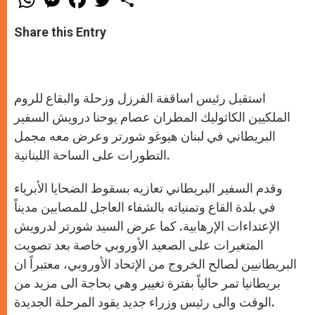
h
e
a
w
h
a
s
c
i
a
t
s
e
t
r
Share this Entry
s
e
b
t
e
A
n
o
e
p
g
o
r
p
e
k
r
استقبل رئيس اساقفة الفرزل وزحلة والبقاع للروم
الملكيين الكاثوليك المطران عصام يوحنا درويش السفير
البريطاني في لبنان هيوغو شورتر وعرض معه مجمل
التطورات على الساحة اللبنانية.
وقدم السفير البريطاني تعازيه بسقوط الضحايا الأبرياء
في بلدة القاع وتمنياته بالشفاء العاجل للمصابين مديناً
الإعتداءات الإرهابية. كما عرض السيد شورتر لدرويش
المتغيرات على الصعيد الأوروبي خاصة بعد تصويت
البريطانيين لصالح الخروج من الإتحاد الأوروبي، معتبراً ان
بريطانيا تمر حالياً بفترة تغيير وهي بحاجة الى مزيد من
الوقت والى رئيس وزراء جديد يقود المرحلة الجديدة.