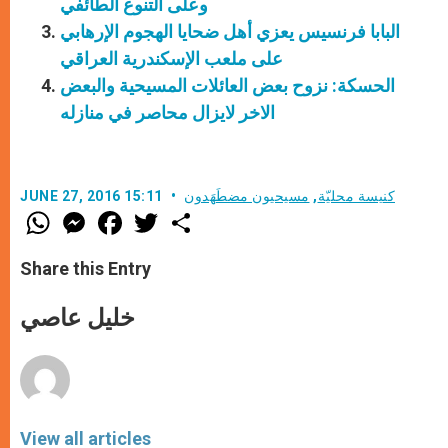
وعلى التنوع الطائفي
البابا فرنسيس يعزي أهل ضحايا الهجوم الإرهابي
على ملعب الإسكندرية العراقي
الحسكة: نزوح بعض العائلات المسيحية والبعض
الاخر لايزال محاصر في منازله
كنيسة محليّة
,
مسيحيون مضطَهَدون
JUNE 27, 2016 15:11
W
M
F
T
S
h
e
a
w
h
a
s
c
i
a
t
s
e
t
r
Share this Entry
s
e
b
t
e
A
n
o
e
p
g
o
r
خليل عاصي
p
e
k
r
View all articles