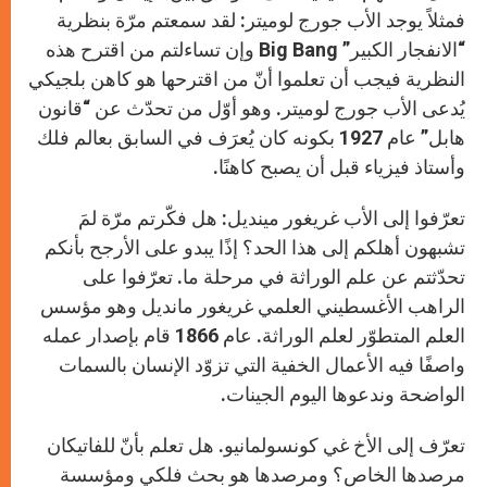
فمثلاً يوجد الأب جورج لوميتر: لقد سمعتم مرّة بنظرية
“الانفجار الكبير” Big Bang وإن تساءلتم من اقترح هذه
النظرية فيجب أن تعلموا أنّ من اقترحها هو كاهن بلجيكي
يُدعى الأب جورج لوميتر. وهو أوّل من تحدّث عن “قانون
هابل” عام 1927 بكونه كان يُعرَف في السابق بعالم فلك
وأستاذ فيزياء قبل أن يصبح كاهنًا.
تعرّفوا إلى الأب غريغور مينديل: هل فكّرتم مرّة لمَ
تشبهون أهلكم إلى هذا الحد؟ إذًا يبدو على الأرجح بأنكم
تحدّثتم عن علم الوراثة في مرحلة ما. تعرّفوا على
الراهب الأغسطيني العلمي غريغور مانديل وهو مؤسس
العلم المتطوّر لعلم الوراثة. عام 1866 قام بإصدار عمله
واصفًا فيه الأعمال الخفية التي تزوّد الإنسان بالسمات
الواضحة وندعوها اليوم الجينات.
تعرّف إلى الأخ غي كونسولمانيو. هل تعلم بأنّ للفاتيكان
مرصدها الخاص؟ ومرصدها هو بحث فلكي ومؤسسة