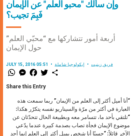
وإن سألك "محبو العلم" عن الإيمان
فَبِمَ تجيب؟
أربعة أمور تتشاركها مع “محبّي العلم”
حول الإيمان
فريق زينيت
إيكولوجيا شاملة
JULY 15, 2016 05:51
W
M
F
T
S
h
e
a
w
h
a
s
c
i
a
t
s
e
t
r
Share this Entry
s
e
b
t
e
A
n
o
e
p
g
o
r
“أنا أميل أكثر إلى العلم من الإيمان” ربما سمعت هذه
p
e
k
r
العبارة في أكثر من مرّة والسيناريو نفسه يتكرّر هكذا:
“تلتقي بأحد ما، تتسامر معه وبطبيعة الحال تتحدّثان عن
موضوع الإيمان فجأة تصاب بصدمة كبيرة عندما يدّعي
الآخر قائلاً: “حسنًا أنا شخص يميل أكثر إلى العلم إنما أجد