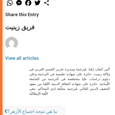
W
M
F
T
S
h
e
a
w
h
a
s
c
i
a
t
s
e
t
r
Share this Entry
s
e
b
t
e
A
n
o
e
p
g
o
r
فريق زينيت
p
e
k
r
View all articles
ألين كنعان إيليا، مُترجمة ومديرة تحرير القسم العربي في
وكالة زينيت. حائزة على شهادة تعليمية في الترجمة وعلى
دبلوم دراسات عليا متخصّصة في الترجمة من الجامعة
اللّبنانية. حائزة على شهادة الثقافة الدينية العُليا من معهد
التثقيف الديني العالي. مُترجمة محلَّفة لدى المحاكم. تتقن
اللّغة الإيطاليّة
ما هي نتيجة اجتماع الأزهر؟