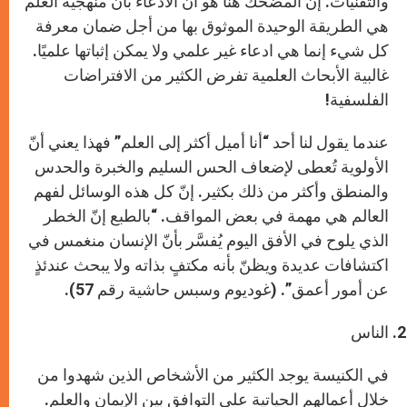
والتقنيات. إنّ المضحك هنا هو أنّ الادّعاء بأنّ منهجية العلم
هي الطريقة الوحيدة الموثوق بها من أجل ضمان معرفة
كل شيء إنما هي ادعاء غير علمي ولا يمكن إثباتها علميًا.
غالبية الأبحاث العلمية تفرض الكثير من الافتراضات
الفلسفية!
عندما يقول لنا أحد “أنا أميل أكثر إلى العلم” فهذا يعني أنّ
الأولوية تُعطى لإضعاف الحس السليم والخبرة والحدس
والمنطق وأكثر من ذلك بكثير. إنّ كل هذه الوسائل لفهم
العالم هي مهمة في بعض المواقف. “بالطبع إنّ الخطر
الذي يلوح في الأفق اليوم يُفسَّر بأنّ الإنسان منغمس في
اكتشافات عديدة ويظنّ بأنه مكتفٍ بذاته ولا يبحث عندئذٍ
عن أمور أعمق”. (غوديوم وسبس حاشية رقم 57).
الناس
في الكنيسة يوجد الكثير من الأشخاص الذين شهدوا من
خلال أعمالهم الحياتية على التوافق بين الإيمان والعلم.