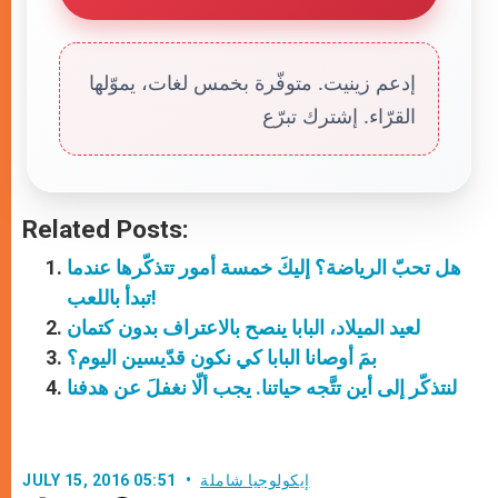
إدعم زينيت. متوفّرة بخمس لغات، يموّلها
القرّاء. إشترك تبرّع
Related Posts:
هل تحبّ الرياضة؟ إليكَ خمسة أمور تتذكّرها عندما
تبدأ باللعب!
لعيد الميلاد، البابا ينصح بالاعتراف بدون كتمان
بمَ أوصانا البابا كي نكون قدّيسين اليوم؟
لنتذكّر إلى أين تتَّجه حياتنا. يجب ألّا نغفلَ عن هدفنا
إيكولوجيا شاملة
JULY 15, 2016 05:51