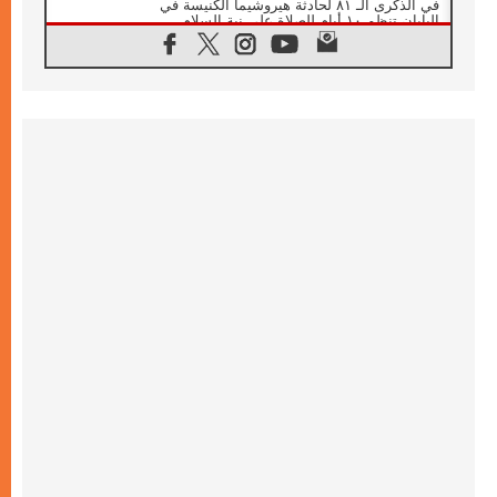
في الذكرى الـ ٨١ لحادثة هيروشيما الكنيسة في
اليابان تنظم ١٠ أيام للصلاة على نية السلام
07.08.2026
الكنيسة في الأوروغواي: زيارة البابا ستعزز
الإيمان والرجاء
06.08.2026
الاجتماع الشهري للمطارنة الموارنة
06.08.2026
الكاردينال روسي: زيارة البابا لاوُن إلى الأرجنتين
هي تكريم للبابا فرنسيس
06.08.2026
زيارة البابا إلى البيرو ستكون زمن نعمة ومصالحة
ورجاء
06.08.2026
الكاردينال بارولين في المكسيك: علينا أن نكون
حاضرين إلى جانب المهمشين والمهاجرين
والأجانب
06.08.2026
البابا لاوُن الرابع عشر للشباب في أسيزي:
"أوروبا والعالم يبحثان اليوم عن قديسين جُدد
فيكم"