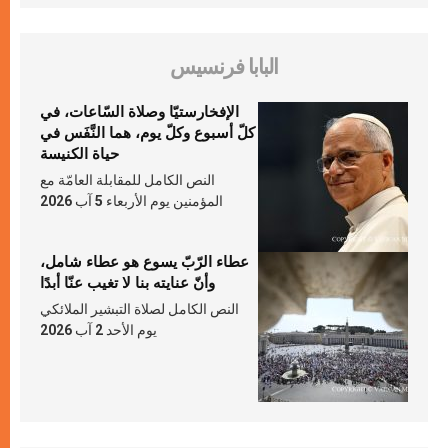
البابا فرنسيس
الإفخارستيّا وصلاة السّاعات، في
كلّ أسبوع وكلّ يوم، هما النَّفَس في
حياة الكنيسة
النص الكامل للمقابلة العامّة مع
المؤمنين يوم الأربعاء 5 آب 2026
عطاء الرّبّ يسوع هو عطاء شامل،
وأنّ عنايته بنا لا تغيب عنّا أبدًا
النص الكامل لصلاة التبشير الملائكي
يوم الأحد 2 آب 2026