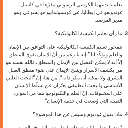
تعلمية يدعهما الكرسي الرسولي مقرّها في كاستل
غوندولفو في إيطاليا. غي كونسولمانيو هو يسوعي وهو
مدير المرصد.
ما رأي تعليم الكنيسة الكاثوليكية؟
يتمحور تعليم الكنيسة الكاثوليكية على التوافق بين الإيمان
والعلم ويؤكّد لنا “بإنه بالرغم من أنّ الإيمان يفوق المنطق
إلاّ أنه لا يمكن الفصل بين الإيمان والمنطق. فالله نفسه هو
من يكشف الأسرار وينفخ الإيمان على ضوء منطق العقل
البشري ولا يمكنه أن ينكر ذاته”. من هنا، إنّ “البحث العلني
الأساسي والبحث التطبيقي يعبّران عن تسلّط الإنسان
على المخلوقات. إنّ العلم والتكنولوجيا هما من الموارد
الثمينة التي وُضعت في خدمة الإنسان”.
ماذا يقول غوديوم وسبس عن هذا الموضوع؟
“عندما يعطي الإنسان ذاته للفلسفة والتاريخ والعلوم