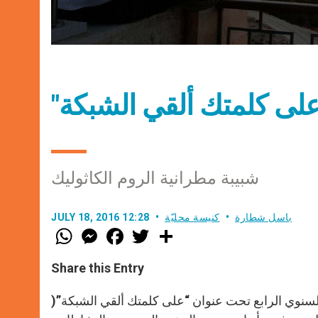
شبيبة مطرانية الروم الكاثوليك
باسل شطارة
كنيسة محليّة
JULY 18, 2016 12:28
W
M
F
T
S
h
e
a
w
h
a
s
c
i
a
t
s
e
t
r
Share this Entry
s
e
b
t
e
A
n
o
e
p
g
o
r
لسنوي الرابع تحت عنوان “على كلمتك ألقي الشبكة”(
p
e
k