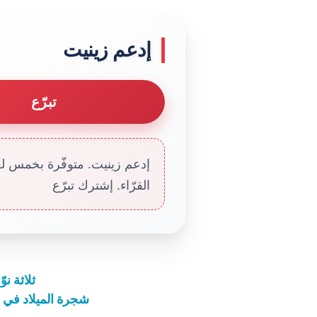
إدعم زينيت
تبرّع
إدعم زينيت. متوفّرة بخمس لغا
القرّاء. إشترك تبرّع
ثلاثة ن
شجرة الميلاد في س