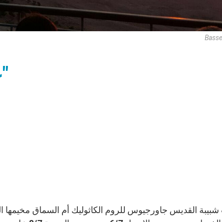
Basse
"على كلمتك ألقي الشبكة"
شبيبة القديس جاورجيوس للروم الكاثوليك أم السماق مخيمها ا