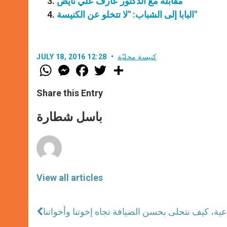
مقابلة مع الدكتور عارف علي نايض
البابا إلى الشباب: "لا تتخلو عن الكنيسة"
كنيسة محليّة
JULY 18, 2016 12:28
W
M
F
T
S
h
e
a
w
h
a
s
c
i
a
t
s
e
t
r
Share this Entry
s
e
b
t
e
A
n
o
e
p
g
o
r
باسل شطارة
p
e
k
r
View all articles