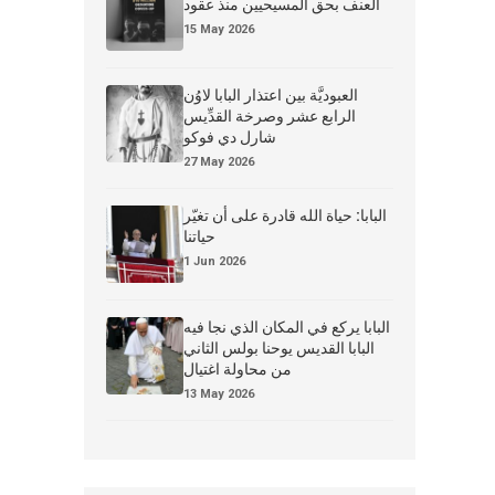
العنف بحق المسيحيين منذ عقود
15 May 2026
العبوديَّة بين اعتذار البابا لاوُن
الرابع عشر وصرخة القدِّيس
شارل دي فوكو
27 May 2026
البابا: حياة الله قادرة على أن تغيّر
حياتنا
1 Jun 2026
البابا يركع في المكان الذي نجا فيه
البابا القديس يوحنا بولس الثاني
من محاولة اغتيال
13 May 2026