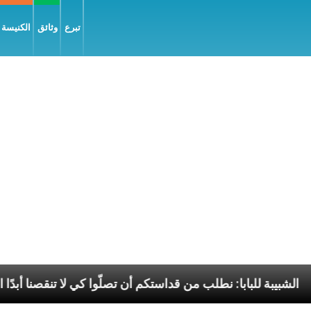
تبرع
وثائق
الكنيسة و
لسّلام
الشبيبة للبابا: نطلب من قداستكم أن تصلّوا كي ل