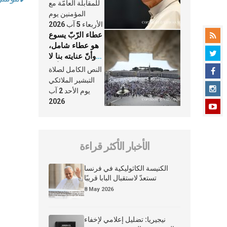
النَّفَس في حياة
للمقابلة العامّة مع
الكنيسة
المؤمنين يوم
الأربعاء 5 آب 2026
عطاء الرّبّ يسوع
هو عطاء شامل،
وأنّ عنايته بنا لا
تغيب عنّا أبدًا
النص الكامل لصلاة
التبشير الملائكي
يوم الأحد 2 آب
2026
الأخبار الأكثر قراءة
الكنيسة الكاثوليكية في فرنسا
تستعدّ لاستقبال البابا قريبًا
8 May 2026
نيجيريا: تضليل إعلامي لإخفاء