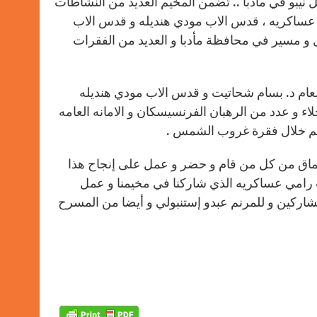
مر من يوم الاربعاء 6/7 و حتى يوم الجمعة 8/7 على جبل نيبو في مأدبا .. تضمن المخيم العديد من النشاطات
r
 عساكريه ، قدس الاب مودي هنديله و قدس الاب
 و مسير في محافظة مأدبا و العديد من الفقرات
 العام د. بسام شحاتيت و قدس الاب مودي هنديله
اء و عدد من الرهبان الفرنسيسكان و الامانه العامه
انيم خلال فقرة غروب الشمس .
السماق من كل من قام و حضر و عمل على إنجاح هذا
ب رامي عساكريه الذي شاركنا في مخيمنا و عمل
مشاركين و للمرنم عبدو إستنبولي و أيضا من المسرح