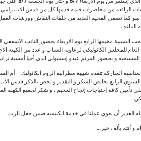
لو 5:5) الذي إست
ليات الرائعه من محاضرات قيمه قدمها كل من قدس الاب رامي
 نينو كما تضمن المخيم العديد من حلقات النقاش وورشات العمل
 البناءه .
تحت الشبيبة مخيمها الرابع يوم الاربعاء بحضور النائب الاسقفي
العام للمجلس الكاثوليكي لرعاويه الشباب و عدد من الكهنه الاجل
 المسيحيه و بحضور المرنم عبدو إستنبولي الذي أحيا أمسية تر
المناسبه المباركه تتقدم شبيبة مطرانيه الروم الكاثوليك – أم 
السنوي الرابع بخالص الشكر و التقدير و تخص بالذكر قدس الأ
لى تأمين كافة إحتياجات إنجاح المخيم ، و شكر لجميع الكهنه ال
كي .
له القدير أن يقوي عملنا في خدمة الكنيسه ضمن حقل الرب
م و أنتم بألف خير…