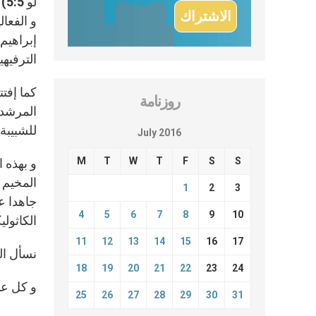
و الفعا
إبراهيم
الترفيهيه
كما إفت
روزنامة
المرشد 
للشبيبة
July 2016
M
T
W
T
F
S
S
و بهذه 
المخيم 
1
2
3
جاهدا ع
4
5
6
7
8
9
10
الكاثولي
11
12
13
14
15
16
17
نسأل ال
18
19
20
21
22
23
24
و كل عا
25
26
27
28
29
30
31