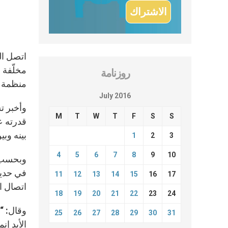
اتصل ال
روزنامة
منظمة و
July 2016
وأخبر تش
M
T
W
T
F
S
S
قدرته ع
بينه وب
1
2
3
4
5
6
7
8
9
10
وبحسب ما
في حديثه
11
12
13
14
15
16
17
اتصال ا
18
19
20
21
22
23
24
وقال: “
25
26
27
28
29
30
31
الأبد إن