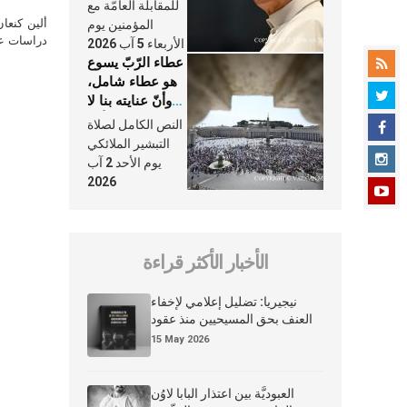
النَّفَس في حياة
للمقابلة العامّة مع
الكنيسة
ألين كنعا
المؤمنين يوم
دراسات علي
الأربعاء 5 آب 2026
عطاء الرّبّ يسوع
هو عطاء شامل،
وأنّ عنايته بنا لا
تغيب عنّا أبدًا
النص الكامل لصلاة
التبشير الملائكي
يوم الأحد 2 آب
2026
الأخبار الأكثر قراءة
نيجيريا: تضليل إعلامي لإخفاء
العنف بحق المسيحيين منذ عقود
15 May 2026
العبوديَّة بين اعتذار البابا لاوُن