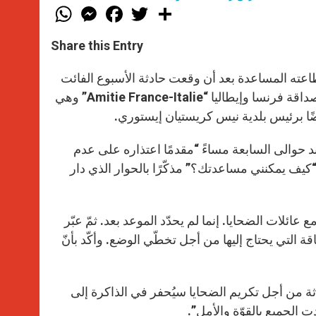
W
M
F
T
S
h
e
a
w
h
a
s
c
i
a
t
s
e
t
r
Share this Entry
s
e
b
t
e
A
n
o
e
p
g
o
r
تطاعته المساعدة بعد أن وقعت حادثة الأسبوع الفائت
p
e
k
مخلّفة وراءها 84 قتيلاً. وتحديدًا، اتصل البابا بباولو تشيلي رئيس جمعية صداقة فرنسا وإيطاليا “Amitie France-Italie” وهي
r
ضًا برئيس بلدية نيس كريستيان إيستوري.
عند حوالى السابعة مساءً “مقدمًا اعتذاره على عدم
“كيف يمكنني مساعدتك؟” مذكّرًا بالحوار الذي دار
ئلات الضحايا. إنما لم يحدّد الموعد بعد. ثمّ عبّر
قة التي يحتاج إليها من أجل تخطّي الوضع. وأكّد بأنّ
ثة من أجل تكريم الضحايا سيُحفر في الذاكرة إلى
ت الجميع بالقوّة والأمل”.