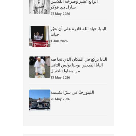
الرابع عشر وصرخة القدِّيس
شارل دي فوكو
27 May 2026
البابا: حياة الله قادرة على أن تغيّر
حياتنا
1 Jun 2026
البابا يركع في المكان الذي نجا فيه
البابا القديس يوحنا بولس الثاني
من محاولة اغتيال
13 May 2026
الليتورجيَّا في سرّ الكنيسة
20 May 2026