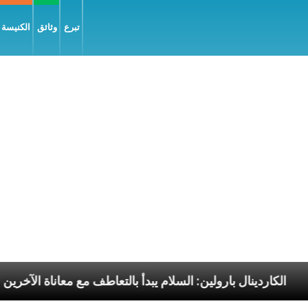
تبرع
وثائق
الكنيسة و
الرسوليّة
الكاردينال بارولين: السلام يبدأ بالتعاطف مع 