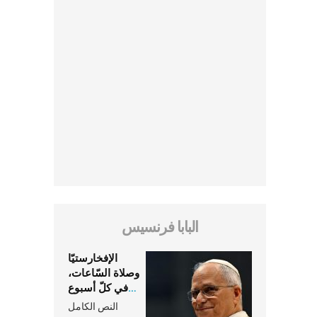
البابا فرنسيس
الإفخارستيّا
وصلاة السّاعات،
في كلّ أسبوع
وكلّ يوم، هما
النص الكامل