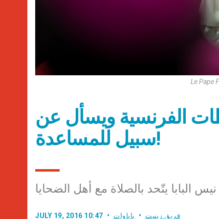
Le Pape F
لطات الفرنسية ويسأل عن
سبيل للمساعدة!
يس البابا يتّحد بالصلاة مع أهل الضحايا
فريق زينيت
باباوات
JULY 19, 2016 10:47