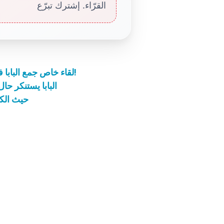
القرّاء. إشترك تبرّع
لقاء خاص جمع البابا فرنسيس بالرئيس هولاند يوم أمس في الفاتيكان!
البابا يستنكر ح
حيث الكب