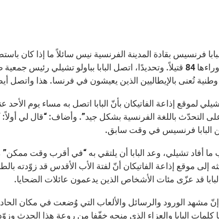
بابا فرنسيس بقادة المدينة الفرنسية نيس سائلاً ما إذا كان باس
طنية تُعنى بالإيطاليين الذين يعيشون في فرنسا. هذا واتصل أي
يلي لموقع إذاعة الفاتيكان بأنّ البابا اتصل به مساء يوم الأحد 
لى التحدّث باللغة الفرنسية بشكل جيد”. وأضاف: “قال لي أولاً: 
ين البابا فرنسيس في وقت سابق.
 أفاد تشيلي، وعد البابا أن يلتقي به “في أقرب وقت ممكن” مع عا
 إلى موقع إذاعة الفاتيكان أنّ لفتة الأب الأقدس قد زوّدته بالطا
لبابا قد عزّى مئات الأشخاص الذين يدعمون عائلات الضحايا.
إنّ مشهد الورود والرسائل والألعاب التي وُضعت في مكان الحاد
ما كلمات البابا والعزاء الذي منحه خفّفا من روعة هذا الحدث وزوّد