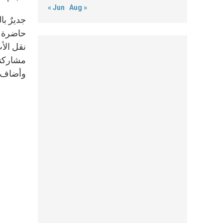
« Jun
Aug »
جديرٌ با
حاضرة ا
نقل الأب
مشاركته
وأضاف: 