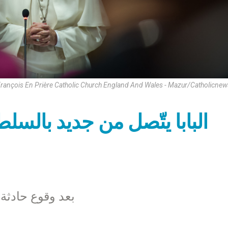
rançois En Prière Catholic Church England And Wales - Mazur/catholicne
البابا يتّصل من جديد بالس
بعد وقوع حادثة ن