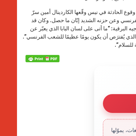
 وقوع الحادثة في نيس وقّعها الكاردينال أمين سرّ
لفرنسي وعن حزنه الشديد إبّان ما حصل. وكان قد
 البرقية: “ما أتى على لسان البابا الذي يعبّر عن
ذي يُفترَص أن يكون يومًا عظيمًا للشعب الفرنسي”.
 للسلام”.
ت، يموّلها