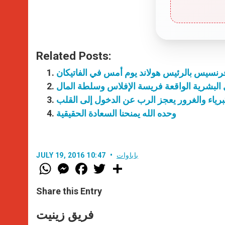
Related Posts:
ال البشرية الواقعة فريسة الإفلاس وسلطة المال
رياء والغرور يعجز الرب عن الدخول إلى القلب
وحده الله يمنحنا السعادة الحقيقية
باباوات
JULY 19, 2016 10:47
W
M
F
T
S
h
e
a
w
h
a
s
c
i
a
t
s
e
t
r
Share this Entry
s
e
b
t
e
A
n
o
e
p
g
o
r
فريق زينيت
p
e
k