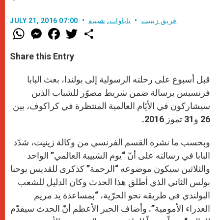
فريق زينيت
باباوات
,
شبيبة
JULY 21, 2016 07:00
W
M
F
T
S
h
e
a
w
h
a
s
c
i
a
t
s
e
t
r
Share this Entry
s
e
b
t
e
A
n
o
e
p
g
o
r
قبل أسبوع على رحلته الرسولية إلى بولندا، بعث البابا
p
e
k
r
فرنسيس برسالة ضمن شريط مصوّر للشباب الذين
سيشاركون في الأيّام العالمية المنتظرة في كراكوف، بين
26 و31 تموز 2016.
وبحسب ما نشره القسم الفرنسي من وكالة زينيت، شدّد
البابا في رسالته على أنّ “يوم الشبيبة العالمي” الواحد
والثلاثين سيكون موضوعه “الرحمة” كذكرى للقديس يوحنا
بولس الثاني الذي أطلق هذا الحدث وكان الدليل للشعب
البولندي في طريقه نحو الحرّية، “بمساعدة يد مريم
العذراء الأمومية”. وأضاف الحبر الأعظم أنّ الحدث سيقدّم