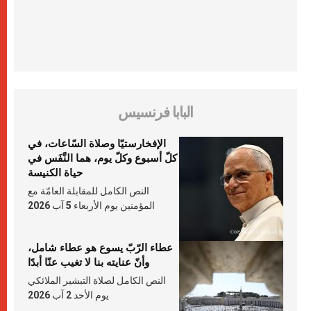
البابا فرنسيس
الإفخارستيّا وصلاة السّاعات، في
كلّ أسبوع وكلّ يوم، هما النَّفَس في
حياة الكنيسة
النص الكامل للمقابلة العامّة مع
المؤمنين يوم الأربعاء 5 آب 2026
عطاء الرّبّ يسوع هو عطاء شامل،
وأنّ عنايته بنا لا تغيب عنّا أبدًا
النص الكامل لصلاة التبشير الملائكي
يوم الأحد 2 آب 2026