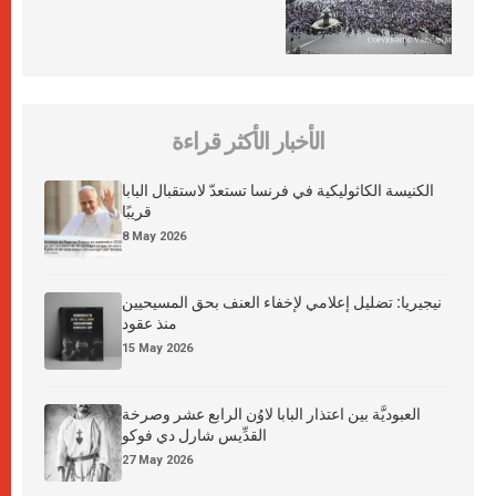
الأخبار الأكثر قراءة
الكنيسة الكاثوليكية في فرنسا تستعدّ لاستقبال البابا
قريبًا
8 May 2026
نيجيريا: تضليل إعلامي لإخفاء العنف بحق المسيحيين
منذ عقود
15 May 2026
العبوديَّة بين اعتذار البابا لاوُن الرابع عشر وصرخة
القدِّيس شارل دي فوكو
27 May 2026