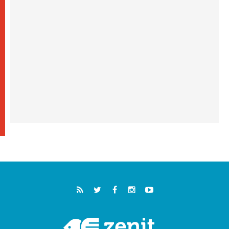
"أوروبا والعالم يبحثان اليوم عن قديسين جُدد
فيكم"