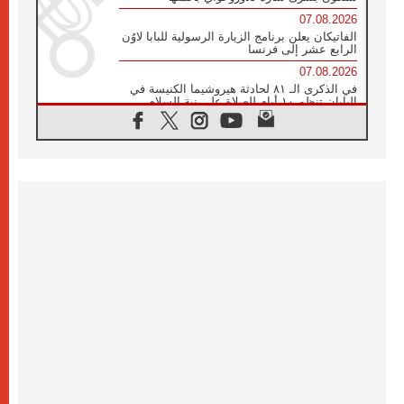
07.08.2026
الفاتيكان يعلن برنامج الزيارة الرسولية للبابا لاوُن
الرابع عشر إلى فرنسا
07.08.2026
في الذكرى الـ ٨١ لحادثة هيروشيما الكنيسة في
اليابان تنظم ١٠ أيام للصلاة على نية السلام
07.08.2026
الكنيسة في الأوروغواي: زيارة البابا ستعزز
الإيمان والرجاء
06.08.2026
الاجتماع الشهري للمطارنة الموارنة
06.08.2026
الكاردينال روسي: زيارة البابا لاوُن إلى الأرجنتين
هي تكريم للبابا فرنسيس
06.08.2026
زيارة البابا إلى البيرو ستكون زمن نعمة ومصالحة
ورجاء
06.08.2026
الكاردينال بارولين في المكسيك: علينا أن نكون
حاضرين إلى جانب المهمشين والمهاجرين
والأجانب
06.08.2026
البابا لاوُن الرابع عشر للشباب في أسيزي: