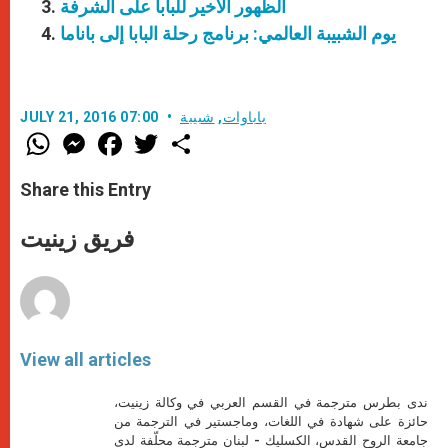
الظهور الأخير للبابا على الشرفة
يوم الشبيبة العالمي: برنامج رحلة البابا إلى باناما
باباوات
,
شبيبة
JULY 21, 2016 07:00
W
M
F
T
S
h
e
a
w
h
a
s
c
i
a
t
s
e
t
r
Share this Entry
s
e
b
t
e
A
n
o
e
p
g
o
r
فريق زينيت
p
e
k
r
View all articles
ندى بطرس مترجمة في القسم العربي في وكالة زينيت،
حائزة على شهادة في اللغات، وماجستير في الترجمة من
جامعة الروح القدس، الكسليك - لبنان مترجمة محلّفة لدى