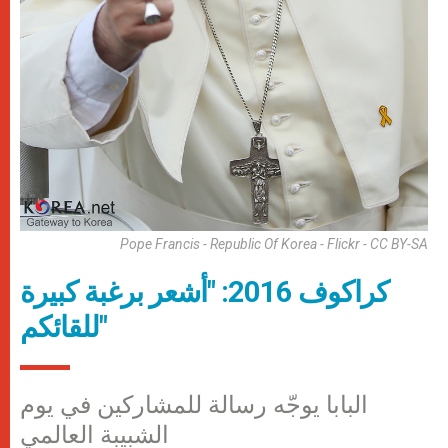
Pope Francis - Republic Of Korea - Flickr - CC BY-SA
كراكوف 2016: "أشعر برغبة كبيرة
للقائكم"
البابا يوجّه رسالة للمشاركين في يوم
الشبيبة العالمي