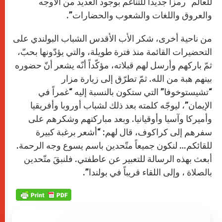
للعالم “رمزاً جديداً للتناغم بوجود العديد من الأوجه
والعروق واللغات والشعوب والحضارات”.
من ناحية أخرى، شكر الأب الأقدس الشباب البولندي على
التحضيرات القائمة منذ فترة طويلة، والتي يؤدّونها بحبّ،
ثمّ باركهم وأرسل لهم قبلاته، مؤكّداً أنّه يشعر أنّ حضوره
بينهم هبة من الله. ثمّ تطرّق إلى زيارة مزار
“تشيستوخوفا” التي ستكون بالنسبة إليه “غمراً في
الإيمان”، ليوجّه كلمته بعد ذلك لشباب أوروبا وأفريقيا
وأميركا وآسيا وأوقيانيا. وبعد مباركتهم وشكرهم على
سفرهم إلى كراكوف، قال لهم: “أشعر برغبة كبيرة
للقائكم… لنكون جميعاً متّحدين باسم يسوع وجه الرحمة.
أبعث بهذه الرسالة للتعبير عن عاطفتي. فلنبقَ متّحدين
بالصلاة ، وإلى اللقاء قريباً في بولندا”.