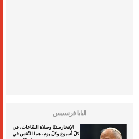
البابا فرنسيس
الإفخارستيّا وصلاة السّاعات، في
كلّ أسبوع وكلّ يوم، هما النَّفَس في