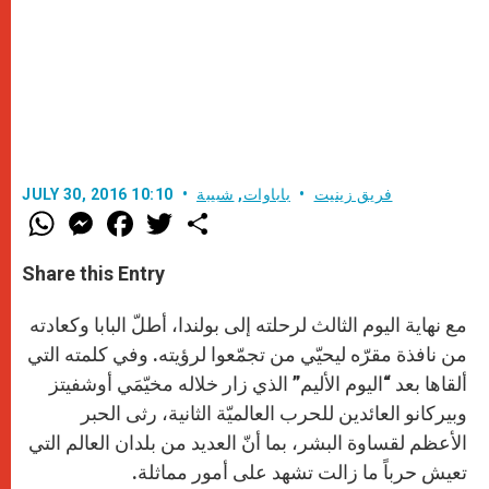
فريق زينيت
باباوات
,
شبيبة
JULY 30, 2016 10:10
W
M
F
T
S
h
e
a
w
h
a
s
c
i
a
t
s
e
t
r
Share this Entry
s
e
b
t
e
A
n
o
e
p
g
o
r
مع نهاية اليوم الثالث لرحلته إلى بولندا، أطلّ البابا وكعادته
p
e
k
r
من نافذة مقرّه ليحيّي من تجمّعوا لرؤيته. وفي كلمته التي
ألقاها بعد “اليوم الأليم” الذي زار خلاله مخيّمَي أوشفيتز
وبيركانو العائدين للحرب العالميّة الثانية، رثى الحبر
الأعظم لقساوة البشر، بما أنّ العديد من بلدان العالم التي
تعيش حرباً ما زالت تشهد على أمور مماثلة.