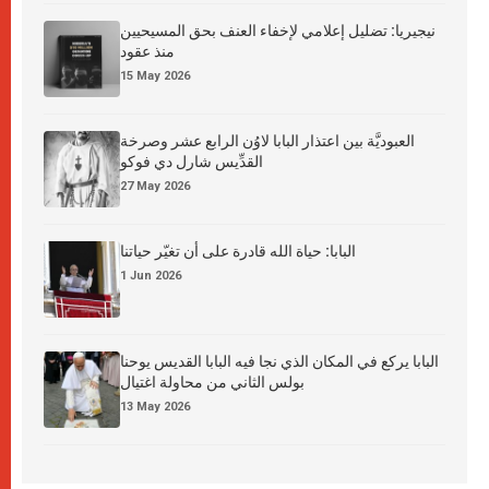
نيجيريا: تضليل إعلامي لإخفاء العنف بحق المسيحيين
منذ عقود
15 May 2026
العبوديَّة بين اعتذار البابا لاوُن الرابع عشر وصرخة
القدِّيس شارل دي فوكو
27 May 2026
البابا: حياة الله قادرة على أن تغيّر حياتنا
1 Jun 2026
البابا يركع في المكان الذي نجا فيه البابا القديس يوحنا
بولس الثاني من محاولة اغتيال
13 May 2026