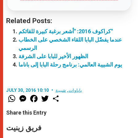
Related Posts:
كراكوف 2016: "أشعر برغبة كبيرة للقائكم"
عندما يفضّل البابا اللقاء الشخصي على الخطاب
الرسمي
الظهور الأخير للبابا على الشرفة
يوم الشبيبة العالمي: برنامج رحلة البابا إلى باناما
باباوات
,
شبيبة
JULY 30, 2016 10:10
W
M
F
T
S
h
e
a
w
h
a
s
c
i
a
t
s
e
t
r
Share this Entry
s
e
b
t
e
A
n
o
e
p
g
o
r
فريق زينيت
p
e
k
r