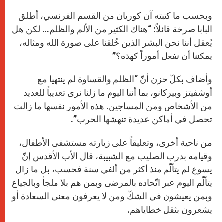
وبحسب ما كتبته آن كوريان من القسم الفرنسي، أطلق
البابا صرخة قائلاً: “هناك الكثير من الألم والظلم… لكن هل
يُعقل أننا نحن البشر الذين خُلقنا على صورة الله ومثاله،
يمكننا أن نفعل أموراً كهذه؟”
وأضاف بكلّ حزن أنّ “الظلم والقساوة لم ينتهيا مع
أوشفيتز وبيركانو، بما أننا اليوم ما زلنا نرى تعذيباً للعديد
من الأشخاص ومن المساجين. هذه الأمور نفسها ما زالت
تحصل في أماكن عديدة تنهشها الحرب”.
من ناحية أخرى، وتعليقاً على زيارته مستشفى الأطفال،
وقيامه بدرب الصليب مع الشبيبة، قال الأب الأقدس إنّ
يسوع لم يتألّم منذ أكثر من ألفي سنة فحسب، بل ما زال
يتألّم اليوم عبر اتّحاده بالمرضى وبمن هم بلا ملجأ وبالجياع
وبمن يعيشون في الشكّ ومن لا يعرفون معنى السعادة أو
يشعرون بثقل خطاياهم.