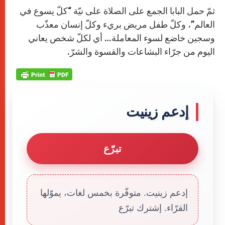
ثمّ حمل البابا الجمع على الصلاة على نيّة “كلّ يسوع في
العالم”، وكلّ طفل مريض بريء وكلّ إنسان معذّب
وسجين خاضع لسوء المعاملة… أي لكلّ شخص يعاني
اليوم من جرّاء البشاعات والقسوة والشرّ.
إدعم زينيت
تبرّع
إدعم زينيت. متوفّرة بخمس لغات، يموّلها
القرّاء. إشترك تبرّع