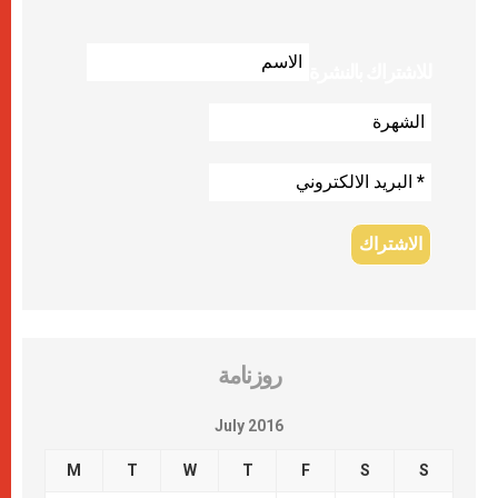
للاشتراك بالنشرة
روزنامة
July 2016
M
T
W
T
F
S
S