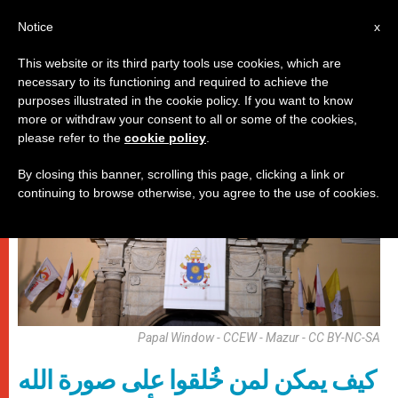
AR
Notice
x
This website or its third party tools use cookies, which are
necessary to its functioning and required to achieve the
,
باباوات
شبيبة
purposes illustrated in the cookie policy. If you want to know
more or withdraw your consent to all or some of the cookies,
please refer to the
cookie policy
.
By closing this banner, scrolling this page, clicking a link or
continuing to browse otherwise, you agree to the use of cookies.
Papal Window - CCEW - Mazur - CC BY-NC-SA
كيف يمكن لمن خُلقوا على صورة الله