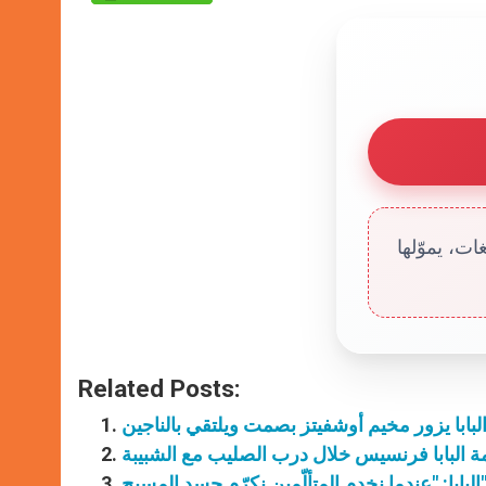
ت، يموّلها
Related Posts:
ة البابا فرنسيس خلال درب الصليب مع الشبيبة
"عندما نخدم المتألّمين نكرّم جسد المسيح"