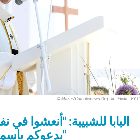
© Mazur/catholicnews.org.uk - Flickr - BY
البابا للشبيبة: "أنعشوا ف
يدعوكم باسمكم ويريد أن يسكن بيتكم"