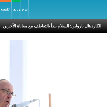
تبرع
وثائق
الكنيسة و
رسوليّة
الكاردينال بارولين: السلام يبدأ بالتعاطف مع مع