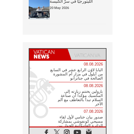
الليتورجيَّا في سرّ الكنيسة
20 May 2026
08.08.2026
البابا لاوُن الرابع عشر في السابع
من أيلول في مزار أم المشورة
الصالحة في جناتزانو
08.08.2026
بارولين يختتم زيارته إلى
المكسيك مؤكدا أن صناعة
السلام تبدأ بالتعاطف مع ألم
الآخر
07.08.2026
صدور بيان ختامي لأول لقاء
مسيحي كونفوشي بمشاركة
الدائرة الفاتيكانية للحوار بين
الأديان