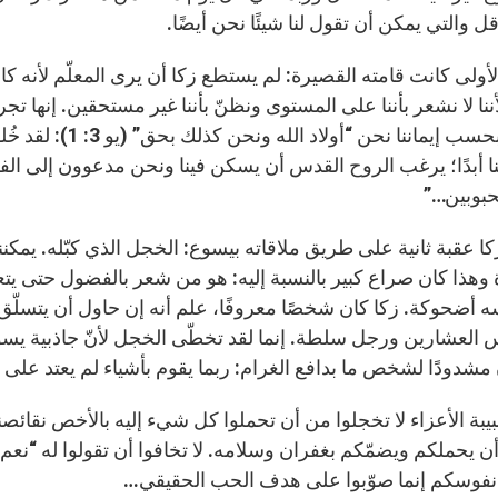
ل والتي يمكن أن تقول لنا شيئًا نحن أيضًا.
لأولى كانت قامته القصيرة: لم يستطع زكا أن يرى المعلّم لأنه كا
نا لا نشعر بأننا على المستوى ونظنّ بأننا غير مستحقين. إنها تجرب
أيضًا. فبحسب إيمان
ا أبدًا؛ يرغب الروح القدس أن يسكن فينا ونحن مدعوون إلى الفرح 
محبوبين…”
كا عقبة ثانية على طريق ملاقاته بيسوع: الخجل الذي كبّله. يمك
ة وهذا كان صراع كبير بالنسبة إليه: هو من شعر بالفضول حتى
 أضحوكة. زكا كان شخصًا معروفًا، علم أنه إن حاول أن يتسلّق 
 العشارين ورجل سلطة. إنما لقد تخطّى الخجل لأنّ جاذبية يسو
مشدودًا لشخص ما بدافع الغرام: ربما يقوم بأشياء لم يعتد على ال
بيبة الأعزاء لا تخجلوا من أن تحملوا كل شيء إليه بالأخص نقائصن
ن يحملكم ويضمّكم بغفران وسلامه. لا تخافوا أن تقولوا له “نعم”
 نفوسكم إنما صوّبوا على هدف الحب الحقيقي…