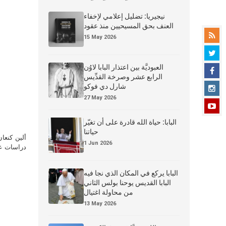
نيجيريا: تضليل إعلامي لإخفاء
العنف بحق المسيحيين منذ عقود
15 May 2026
العبوديَّة بين اعتذار البابا لاوُن
الرابع عشر وصرخة القدِّيس
شارل دي فوكو
27 May 2026
البابا: حياة الله قادرة على أن تغيّر
حياتنا
ألين كنعا
1 Jun 2026
دراسات علي
البابا يركع في المكان الذي نجا فيه
البابا القديس يوحنا بولس الثاني
من محاولة اغتيال
13 May 2026