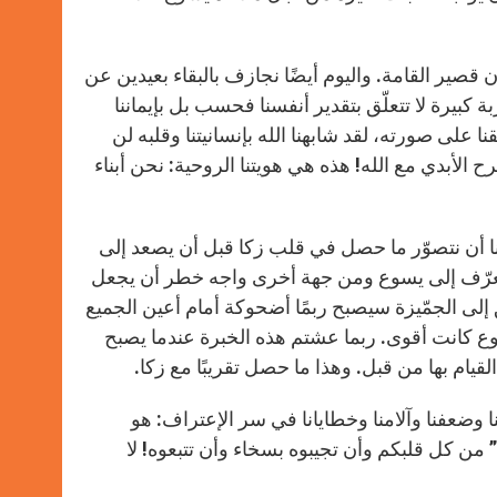
ن قصير القامة. واليوم أيضًا نجازف بالبقاء بعيدين عن
ة كبيرة لا تتعلّق بتقدير أنفسنا فحسب بل بإيماننا
نا نحن “أولاد الله ونحن كذلك بحق” (يو 3: 1): لقد خُلقنا على صورته، لقد شابهنا الله بإنسانيتنا وقلبه لن
الأبدي مع الله! هذه هي هويتنا الروحية: نحن أبناء
ننا أن نتصوّر ما حصل في قلب زكا قبل أن يصعد إلى
 يتعرّف إلى يسوع ومن جهة أخرى واجه خطر أن يجعل
إلى الجمّيزة سيصبح ربمًا أضحوكة أمام أعين الجميع
ع كانت أقوى. ربما عشتم هذه الخبرة عندما يصبح
قيام بها من قبل. وهذا ما حصل تقريبًا مع زكا.
ا وضعفنا وآلامنا وخطايانا في سر الإعتراف: هو
 من كل قلبكم وأن تجيبوه بسخاء وأن تتبعوه! لا