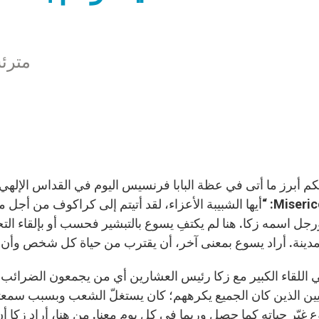
مترئس
Misericordiae: “أيها الشبيبة الأعزاء، لقد أتيتم إلى كراكوف من
جل اسمه زكا. هنا لم يكتفِ يسوع بالتبشير فحسب أو بإلقاء ال
لمدينة. أراد يسوع بمعنى آخر، أن يقترب من حياة كل شخص وأن يسي
تي اللقاء الكبير مع زكا رئيس العشارين أي من يجمعون الضرائب.
يين الذين كان الجميع يكرههم؛ كان يستغلّ الشعب وبسبب سمعته ا
 غيّر حياته كما حصل وربما في كل يوم معنا. من هنا، أراد زكا أ