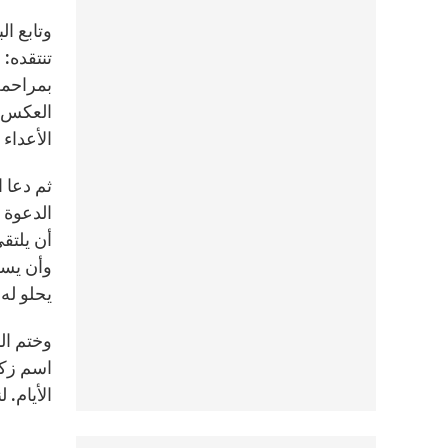
وتابع ال
بمراحمه
العكس، 
الأعداء 
ثم دعا ا
الدعوة ن
أن يلتقي
وأن يسك
يحلو له 
وختم الب
اسم زكا 
الأيام.