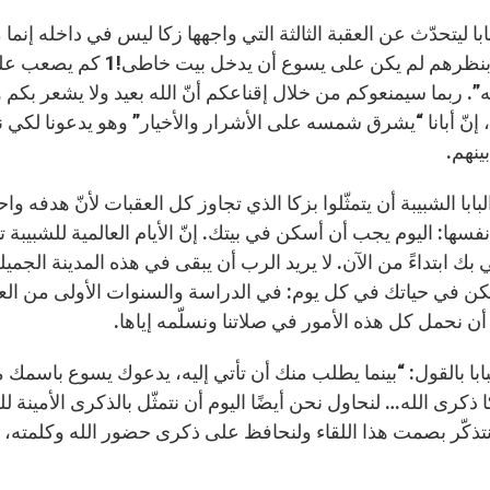
بابا ليتحدّث عن العقبة الثالثة التي واجهها زكا ليس في داخله إنما 
تنتقده: بنظرهم لم يكن ع
”. ربما سيمنعوكم من خلال إقناعكم أنّ الله بعيد ولا يشعر بكم
إنّ أبانا “يشرق شمسه على الأشرار والأخيار” وهو يدعونا لكي
بينهم.
لبابا الشبيبة أن يتمثّلوا بزكا الذي تجاوز كل العقبات لأنّ هدفه 
فسها: اليوم يجب أن أسكن في بيتك. إنّ الأيام العالمية للشبيبة تب
 بك ابتداءً من الآن. لا يريد الرب أن يبقى في هذه المدينة الجم
ن في حياتك في كل يوم: في الدراسة والسنوات الأولى من الع
أن نحمل كل هذه الأمور في صلاتنا ونسلّمه إياها.
ابا بالقول: “بينما يطلب منك أن تأتي إليه، يدعوك يسوع باسمك مث
ذكرى الله… لنحاول نحن أيضًا اليوم أن نتمثّل بالذكرى الأمينة 
 لنتذكّر بصمت هذا اللقاء ولنحافظ على ذكرى حضور الله وكلمته