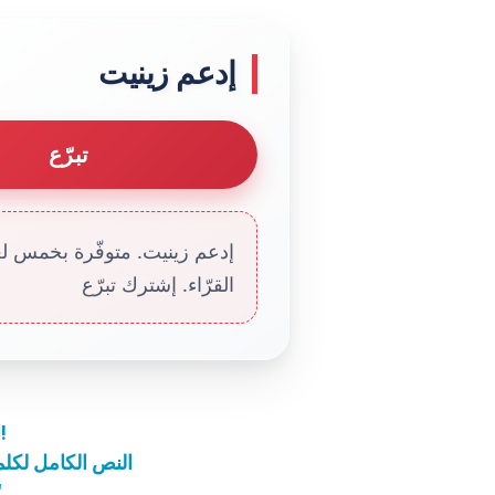
إدعم زينيت
تبرّع
إدعم زينيت. متوفّرة بخمس لغا
القرّاء. إشترك تبرّع
البابا يزور مخيم أوشفيتز بصمت ويلتقي بالناجين!
النص الكامل لكلم
البابا: 