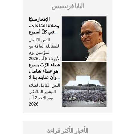
البابا فرنسيس
الإفخارستيّا
وصلاة السّاعات،
في كلّ أسبوع
وكلّ يوم، هما
النص الكامل
النَّفَس في حياة
للمقابلة العامّة مع
الكنيسة
المؤمنين يوم
الأربعاء 5 آب 2026
عطاء الرّبّ يسوع
هو عطاء شامل،
وأنّ عنايته بنا لا
تغيب عنّا أبدًا
النص الكامل لصلاة
التبشير الملائكي
يوم الأحد 2 آب
2026
الأخبار الأكثر قراءة