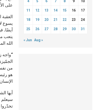
4
5
6
7
8
9
10
على الأق
11
12
13
14
15
16
17
العقبة ا
18
19
20
21
22
23
24
يسوع لأن
25
26
27
28
29
30
31
يتعب من
« Jun
Aug »
الله ال
“واجه ز
الجمّيز
من نفسه
هو رئيس
الإنسان 
أيها الش
سيعلم أ
تخدّروا