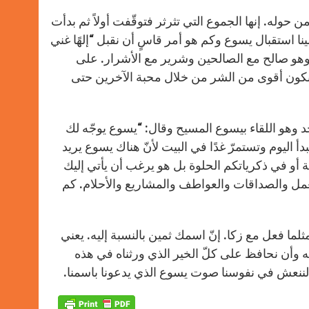
من حوله. إنها الجموع التي تثرثر فتوقّفت أولاً ثم بدأت
لى يسوع أن يدخل بيت خاطى!1 كم يصعب علينا استقبال يسوع وكم هو أمر قاسٍ أن نقبل “إلهًا غني
 وهو صالح مع الصالحين وشرير مع الأشرار. على
 نكون أقوى من الشر من خلال محبة الآخرين حتى
واحد وهو اللقاء بيسوع المسيح وقال: “يسوع يوجّه لك
دأ اليوم وتستمرّ غدًا في البيت لأنّ هناك يسوع يريد
يلة أو في ذكرياتكم الحلوة بل هو يرغب أن يأتي إليك
مل والصداقات والعواطف والمشاريع والأحلام. كم
لما فعل مع زكا. إنّ اسمك ثمين بالنسبة إليه. يعني
لله وأن نحافظ على كلّ الخير الذي ورثناه في هذه
، لننعش في نفوسنا صوت يسوع الذي يدعونا باسمنا.