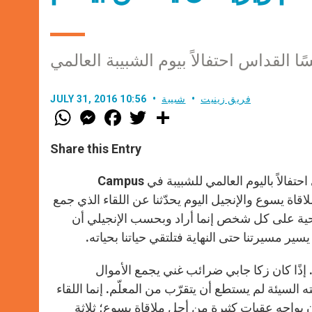
ًا القداس احتفالاً بيوم الشبيبة العالمي
فريق زينيت
شبيبة
JULY 31, 2016 10:56
W
M
F
T
S
h
e
a
w
h
a
s
c
i
a
t
s
e
t
r
Share this Entry
s
e
b
t
e
A
n
o
e
p
g
o
r
ننقل إليكم أبرز ما أتى في عظة البابا فرنسيس اليوم في القداس الإلهي احتفالاً باليوم العالمي للشبيبة في Campus
p
e
k
 أجل ملاقاة يسوع والإنجيل اليوم يحدّثنا عن اللقاء الذي جمع
r
تحية على كل شخص إنما أراد وبحسب الإنجيلي أن
ر مسيرتنا حتى النهاية فتلتقي حياتنا بحياته.
 إذًا كان زكا جابي ضرائب غني يجمع الأموال
لسيئة لم يستطع أن يتقرّب من المعلّم. إنما اللقاء
ن يواجه عقبات كثيرة من أجل ملاقاة يسوع؛ ثلاثة