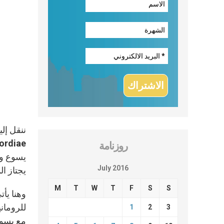
روزنامة
يسوع ور
July 2016
يجتاز ا
M
T
W
T
F
S
S
وهنا يأ
للرومان
1
2
3
مع يسوع