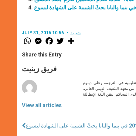
شبيبة
JULY 31, 2016 10:56
W
M
F
T
S
h
e
a
w
h
a
s
c
i
a
t
s
e
t
r
Share this Entry
s
e
b
t
e
A
n
o
e
p
g
o
r
فريق زينيت
p
e
k
r
تعليمية في الترجمة وعلى دبلوم
ا من معهد التثقيف الديني العالي.
دى المحاكم. تتقن اللّغة الإيطاليّة
View all articles