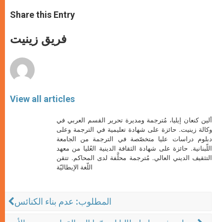
a
s
c
i
a
t
s
e
t
r
Share this Entry
s
e
b
t
e
A
n
o
e
p
g
o
r
فريق زينيت
p
e
k
r
View all articles
ألين كنعان إيليا، مُترجمة ومديرة تحرير القسم العربي في
وكالة زينيت. حائزة على شهادة تعليمية في الترجمة وعلى
دبلوم دراسات عليا متخصّصة في الترجمة من الجامعة
اللّبنانية. حائزة على شهادة الثقافة الدينية العُليا من معهد
التثقيف الديني العالي. مُترجمة محلَّفة لدى المحاكم. تتقن
اللّغة الإيطاليّة
المطلوب: عدم بناء الكنائس