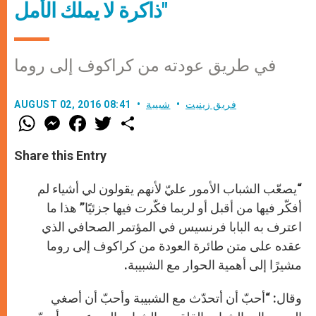
ذاكرة لا يملك الأمل"
في طريق عودته من كراكوف إلى روما
فريق زينيت
شبيبة
AUGUST 02, 2016 08:41
W
M
F
T
S
h
e
a
w
h
a
s
c
i
a
t
s
e
t
r
Share this Entry
s
e
b
t
e
A
n
o
e
p
g
o
r
“يصعّب الشباب الأمور عليّ لأنهم يقولون لي أشياء لم
p
e
k
r
أفكّر فيها من أقبل أو لربما فكّرت فيها جزئيًا” هذا ما
اعترف به البابا فرنسيس في المؤتمر الصحافي الذي
عقده على متن طائرة العودة من كراكوف إلى روما
مشيرًا إلى أهمية الحوار مع الشبيبة.
وقال: “أحبّ أن أتحدّث مع الشبيبة وأحبّ أن أصغي