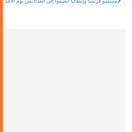
مسلمو فرنسا وإيطاليا انضمّوا إلى القداديس يوم الأحد