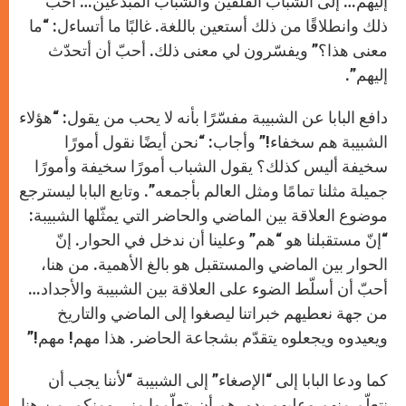
إليهم… إلى الشباب القلقين والشباب المبدعين… أحبّ
ذلك وانطلاقًا من ذلك أستعين باللغة. غالبًا ما أتساءل: “ما
معنى هذا؟” ويفسّرون لي معنى ذلك. أحبّ أن أتحدّث
إليهم”.
دافع البابا عن الشبيبة مفسّرًا بأنه لا يحب من يقول: “هؤلاء
الشبيبة هم سخفاء!” وأجاب: “نحن أيضًا نقول أمورًا
سخيفة أليس كذلك؟ يقول الشباب أمورًا سخيفة وأمورًا
جميلة مثلنا تمامًا ومثل العالم بأجمعه”. وتابع البابا ليسترجع
موضوع العلاقة بين الماضي والحاضر التي يمثّلها الشبيبة:
“إنّ مستقبلنا هو “هم” وعلينا أن ندخل في الحوار. إنّ
الحوار بين الماضي والمستقبل هو بالغ الأهمية. من هنا،
أحبّ أن أسلّط الضوء على العلاقة بين الشبيبة والأجداد…
من جهة نعطيهم خبراتنا ليصغوا إلى الماضي والتاريخ
ويعيدوه ويجعلوه يتقدّم بشجاعة الحاضر. هذا مهم! مهم!”
كما ودعا البابا إلى “الإصغاء” إلى الشبيبة “لأننا يجب أن
نتعلّم منهم وعليهم بدورهم أن يتعلّموا مني ومنكم. من هنا