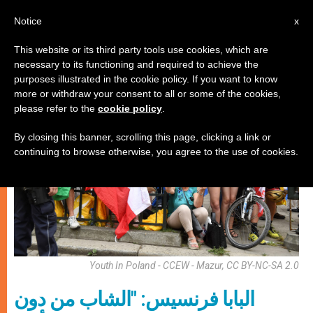
AR
Notice
x
This website or its third party tools use cookies, which are
necessary to its functioning and required to achieve the
شبيبة
purposes illustrated in the cookie policy. If you want to know
more or withdraw your consent to all or some of the cookies,
please refer to the
cookie policy
.
By closing this banner, scrolling this page, clicking a link or
continuing to browse otherwise, you agree to the use of cookies.
Youth In Poland - CCEW - Mazur, CC BY-NC-SA 2.0
البابا فرنسيس: "الشاب من دون