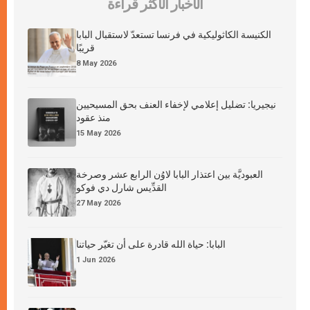
الأخبار الأكثر قراءة
الكنيسة الكاثوليكية في فرنسا تستعدّ لاستقبال البابا
قريبًا
8 May 2026
نيجيريا: تضليل إعلامي لإخفاء العنف بحق المسيحيين
منذ عقود
15 May 2026
العبوديَّة بين اعتذار البابا لاوُن الرابع عشر وصرخة
القدِّيس شارل دي فوكو
27 May 2026
البابا: حياة الله قادرة على أن تغيّر حياتنا
1 Jun 2026