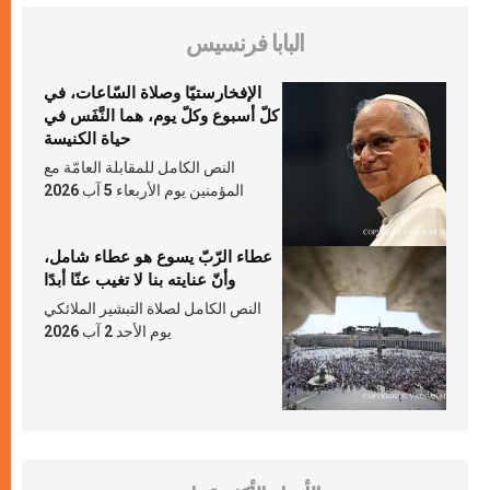
البابا فرنسيس
الإفخارستيّا وصلاة السّاعات، في
كلّ أسبوع وكلّ يوم، هما النَّفَس في
حياة الكنيسة
النص الكامل للمقابلة العامّة مع
المؤمنين يوم الأربعاء 5 آب 2026
عطاء الرّبّ يسوع هو عطاء شامل،
وأنّ عنايته بنا لا تغيب عنّا أبدًا
النص الكامل لصلاة التبشير الملائكي
يوم الأحد 2 آب 2026