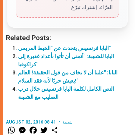
القرّاء. إشترك تبرّع
Related Posts:
البابا فرنسيس يتحدث عن "الخيط المريمي"
البابا للشبيبة: "أتمنى أن تأتوا بأعداد غفيرة إلى
كراكوفيا"
البابا: "علينا أن لا نخاف من قول الحقيقة! العالم
يعيش حربًا لأنه فقد السلام!"
النص الكامل لكلمة البابا فرنسيس خلال درب
الصليب مع الشبيبة
شبيبة
AUGUST 02, 2016 08:41
W
M
F
T
S
h
e
a
w
h