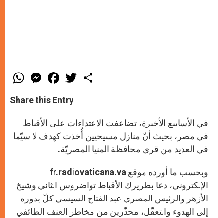
W
M
F
T
S
h
e
a
w
h
a
s
c
i
a
t
s
e
t
r
Share this Entry
s
e
b
t
e
A
n
o
e
p
g
o
r
في الأسابيع الأخيرة، تضاعفت الاعتداءات على الأقباط
p
e
k
r
في مصر، بحيث أنّ منازل مسيحيين أُخذت كهدف لا سيّما
في العديد من قرى محافظة المنيا المصريّة.
وبحسب ما أورده موقع fr.radiovaticana.va
الإلكتروني، دعا بطريرك الأقباط تواضروس الثاني وشيخ
الأزهر والرئيس المصري عبد الفتاح السيسي كلّ بدوره
إلى الهدوء والتعقّل، محذّرين من مخاطر العنف الطائفي