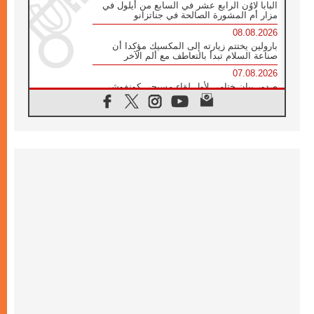
البابا لاوُن الرابع عشر في السابع من أيلول في
مزار أم المشورة الصالحة في جناتزانو
08.08.2026
بارولين يختتم زيارته إلى المكسيك مؤكدا أن
صناعة السلام تبدأ بالتعاطف مع ألم الآخر
07.08.2026
صدور بيان ختامي لأول لقاء مسيحي كونفوشي
بمشاركة الدائرة الفاتيكانية للحوار بين الأديان
07.08.2026
الكاردينال ستورلا: زيارة البابا لاوُن الرابع عشر
ستكون بشرى سارة للأوروغواي بأكملها
07.08.2026
الفاتيكان يعلن برنامج الزيارة الرسولية للبابا لاوُن
الرابع عشر إلى فرنسا
07.08.2026
في الذكرى الـ ٨١ لحادثة هيروشيما الكنيسة في
اليابان تنظم ١٠ أيام للصلاة على نية السلام
07.08.2026
الكنيسة في الأوروغواي: زيارة البابا ستعزز
الإيمان والرجاء
06.08.2026
الاجتماع الشهري للمطارنة الموارنة
06.08.2026