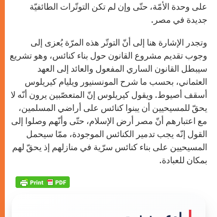
على وحدة الأمّة، حتّى وإن لم تكن التوتّرات الطائفيّة
جديدة في مصر.
وتجدر الإشارة هنا إلى أنّ التوتّر هذه المرّة يُعزى إلى
وجوب تقديم مشروع القانون حول بناء كنائس، وهو تشريع
سيبطل القانون الساري المفعول والعائد إلى العهد
العثماني، بحسب ما شرح المونسنيور ويليام كيريلوس
أسقف أصيوط. ويقول كيريلوس إنّ المتعصّبين يرون أنّه لا
يحقّ للمسيحيين أن يبنوا كنائس على أراضي المسلمين،
مع اعتبارهم أنّ مصر أرض الإسلام، حتّى وأنّهم وصلوا إلى
القول إنّه يجب تدمير الكنائس الموجودة، ممّا سيحمل
المسيحيين على بناء كنائس سرّية في منازلهم إذ يحقّ لهم
بمكان للعبادة.