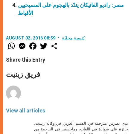
مصر: راديو الفاتيكان يندّد بالهجوم على المسيحيين
الأقباط
كنيسة محليّة
AUGUST 02, 2016 08:59
W
M
F
T
S
h
e
a
w
h
a
s
c
i
a
t
s
e
t
r
Share this Entry
s
e
b
t
e
A
n
o
e
p
g
o
r
فريق زينيت
p
e
k
r
View all articles
ندى بطرس مترجمة في القسم العربي في وكالة زينيت،
حائزة على شهادة في اللغات، وماجستير في الترجمة من