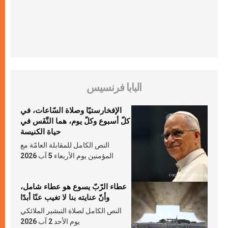
البابا فرنسيس
الإفخارستيّا وصلاة السّاعات، في
كلّ أسبوع وكلّ يوم، هما النَّفَس في
حياة الكنيسة
النص الكامل للمقابلة العامّة مع
المؤمنين يوم الأربعاء 5 آب 2026
عطاء الرّبّ يسوع هو عطاء شامل،
وأنّ عنايته بنا لا تغيب عنّا أبدًا
النص الكامل لصلاة التبشير الملائكي
يوم الأحد 2 آب 2026