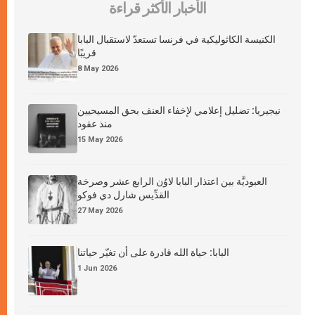
الأخبار الأكثر قراءة
الكنيسة الكاثوليكية في فرنسا تستعدّ لاستقبال البابا
قريبًا
8 May 2026
نيجيريا: تضليل إعلامي لإخفاء العنف بحق المسيحيين
منذ عقود
15 May 2026
العبوديَّة بين اعتذار البابا لاوُن الرابع عشر وصرخة
القدِّيس شارل دي فوكو
27 May 2026
البابا: حياة الله قادرة على أن تغيّر حياتنا
1 Jun 2026