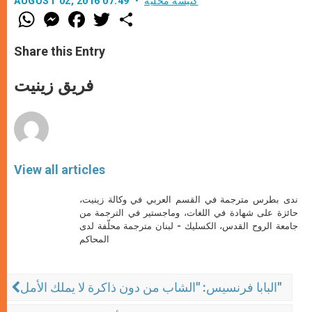
كنيسة محليّة
AUGUST 02, 2016 07:49
W
M
F
T
S
h
e
a
w
h
a
s
c
i
a
t
s
e
t
r
Share this Entry
s
e
b
t
e
A
n
o
e
p
g
o
r
فريق زينيت
p
e
k
r
View all articles
ندى بطرس مترجمة في القسم العربي في وكالة زينيت،
حائزة على شهادة في اللغات، وماجستير في الترجمة من
جامعة الروح القدس، الكسليك - لبنان مترجمة محلّفة لدى
المحاكم
البابا فرنسيس: "الشاب من دون ذاكرة لا يملك الأمل"