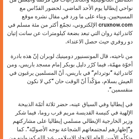
نواحي إيطاليا يوم الأحد الماضي، لحضور القدّاس مع
المسيحيين. وبناء على ما ورد في مقال نشره موقع
cruxnow.com الإلكتروني، تجمّع أكثر من مئة مسلم في
كاتدرائية روان التي تبعد بضعة كيلومترات عن سانت إتيان
دو روفري حيث حصل الاعتداء.
من ناحيته، قال المونسنيور دومينيك لوبران إنّ هذه بادرة
أخوّة مهمّة، فيما كرّر دليل بوبكر إمام مسجد باريس، ومن
كاتدرائية “نوتردام” في باريس، أنّ المسلمين يرغبون في
العيش بسلام، مؤكّداً أنّ الوقت حان “كي لا نكون
منقسمين”.
في إيطاليا وفي السياق عينه، حضر ثلاثة أئمّة الذبيحة
الإلهية في كنيسة القديسة مريم قرب روما، فيما شكر
وزير الخارجية الإيطالي مسلمي إيطاليا على مشاركتهم
و”إظهارهم لمجتمعاتهم الشجاعة بوجه الأصوليّة”. كما
وتكلّم الأمين العام للاتحاد الإسلامي عبد الله كوزولينو من