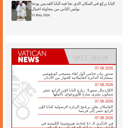
البابا يركع في المكان الذي نجا فيه البابا القديس يوحنا
بولس الثاني من محاولة اغتيال
13 May 2026
07.08.2026
صدور بيان ختامي لأول لقاء مسيحي كونفوشي
بمشاركة الدائرة الفاتيكانية للحوار بين الأديان
07.08.2026
الكاردينال ستورلا: زيارة البابا لاوُن الرابع عشر
ستكون بشرى سارة للأوروغواي بأكملها
07.08.2026
الفاتيكان يعلن برنامج الزيارة الرسولية للبابا لاوُن
الرابع عشر إلى فرنسا
07.08.2026
في الذكرى الـ ٨١ لحادثة هيروشيما الكنيسة في
اليابان تنظم ١٠ أيام للصلاة على نية السلام