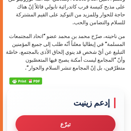
على مذبح كنيسة قرب كاتدرائية نابولي قائلاً إنّ هناك
حاجة للحوار وللمزيد من التوكيد على القيم المشتركة
للسلام والتضامن والحب.
من ناحيته، صرّح محمد بن محمد عضو “اتحاد المجتمعات
المسلمة” في إيطاليا معلناً أنّه طلب إلى جميع المؤمنين
التبليغ عن أيّ شخص قد ينوي إلحاق الأذى بالمجتمع، خاصّة
وأنّ “المجامع ليست أمكنة يصبح فيها المتعصّبون
متطرّفين، بل إنّ المجامع تنشر السلام والحوار”.
إدعم زينيت
تبرّع