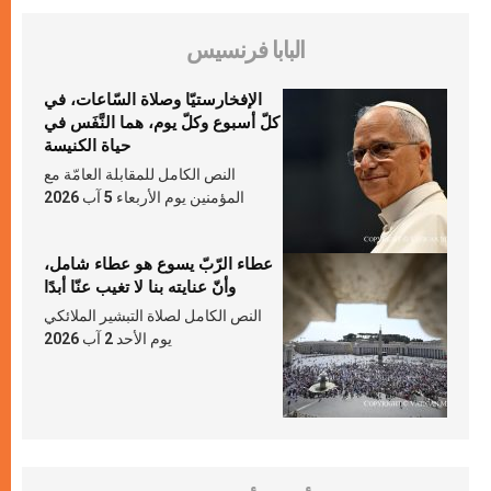
البابا فرنسيس
الإفخارستيّا وصلاة السّاعات، في
كلّ أسبوع وكلّ يوم، هما النَّفَس في
حياة الكنيسة
النص الكامل للمقابلة العامّة مع
المؤمنين يوم الأربعاء 5 آب 2026
عطاء الرّبّ يسوع هو عطاء شامل،
وأنّ عنايته بنا لا تغيب عنّا أبدًا
النص الكامل لصلاة التبشير الملائكي
يوم الأحد 2 آب 2026