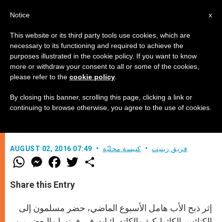
AR
Notice
x
This website or its third party tools use cookies, which are
necessary to its functioning and required to achieve the
purposes illustrated in the cookie policy. If you want to know
مسلمو فرنسا وإيطاليا انضمّوا إلى
more or withdraw your consent to all or some of the cookies,
please refer to the
cookie policy
.
القداديس يوم الأحد
By closing this banner, scrolling this page, clicking a link or
continuing to browse otherwise, you agree to the use of cookies.
في خطوة لإظهار التضامن
فريق زينيت
كنيسة محليّة
AUGUST 02, 2016 07:49
W
M
F
T
S
h
e
a
w
h
a
s
c
i
a
t
s
e
t
r
Share this Entry
s
e
b
t
e
A
n
o
e
p
g
o
r
إثر ذبح الأب هامل الأسبوع الماضي، حضر مسلمون إلى
p
e
k
r
الكنائس الكاثوليكية والكاتدرائيات في فرنسا والبعض من