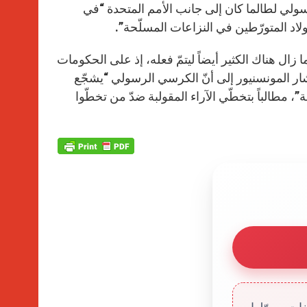
لي لطالما كان إلى جانب الأمم المتحدة “في
اد المتورّطين في النزاعات المسلّحة”.
 زال هناك الكثير أيضاً ليتمّ فعله، إذ على الحكومات
وأشار المونسنيور إلى أنّ الكرسي الرسولي “يشجّع
 مطالباً بتخطّي الآراء المقولبة ضدّ من تخطّوا
ت، يموّلها