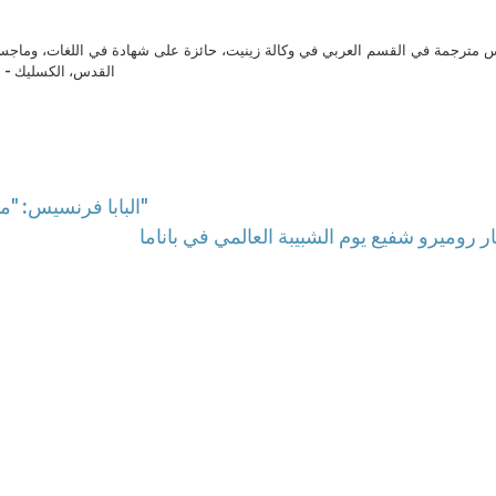
مترجمة في القسم العربي في وكالة زينيت، حائزة على شهادة في اللغات، وماجست
القدس، الكسليك - ل
البابا فرنسيس: "ممارسة الغفران هو "الطريق المباشر" إلى الفردوس"
 روميرو شفيع يوم الشبيبة العالمي في باناما