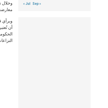
وخلال ن
« Jul
Sep »
معارضة 
وبرأي قص
أن تُعتب
الحكومات
النزاعات