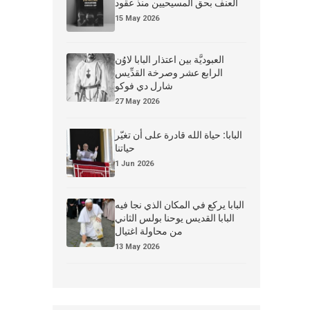
العنف بحق المسيحيين منذ عقود
15 May 2026
العبوديَّة بين اعتذار البابا لاوُن
الرابع عشر وصرخة القدِّيس
شارل دي فوكو
27 May 2026
البابا: حياة الله قادرة على أن تغيّر
حياتنا
1 Jun 2026
البابا يركع في المكان الذي نجا فيه
البابا القديس يوحنا بولس الثاني
من محاولة اغتيال
13 May 2026