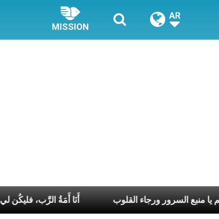
AR
MISSION
يا مريم يا منبع السرور ورجاء القلوب
أَنَا أَمَةُ ال