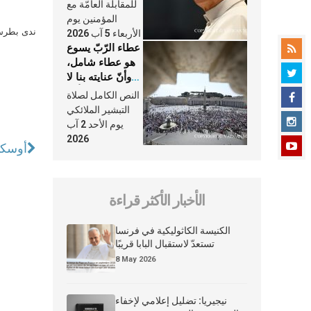
النَّفَس في حياة
للمقابلة العامّة مع
الكنيسة
المؤمنين يوم
ندى بطرس 
الأربعاء 5 آب 2026
عطاء الرّبّ يسوع
هو عطاء شامل،
وأنّ عنايته بنا لا
تغيب عنّا أبدًا
النص الكامل لصلاة
التبشير الملائكي
يوم الأحد 2 آب
2026
أوسكار
الأخبار الأكثر قراءة
الكنيسة الكاثوليكية في فرنسا
تستعدّ لاستقبال البابا قريبًا
8 May 2026
نيجيريا: تضليل إعلامي لإخفاء