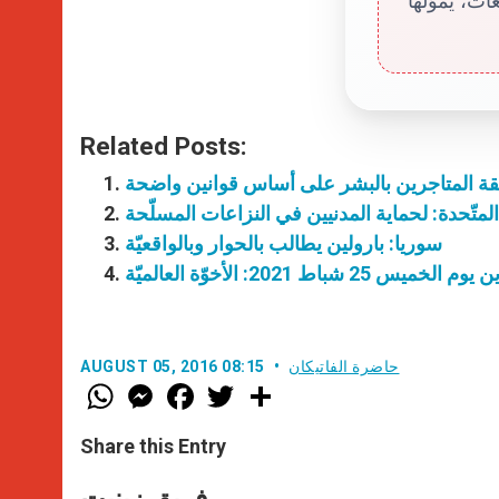
Related Posts:
حقة المتاجرين بالبشر على أساس قوانين واضحة
المتّحدة: لحماية المدنيين في النزاعات المسلّحة
سوريا: بارولين يطالب بالحوار وبالواقعيّة
الخميس 25 شباط 2021: الأخوّة العالميّة
حاضرة الفاتيكان
AUGUST 05, 2016 08:15
W
M
F
T
S
h
e
a
w
h
a
s
c
i
a
t
s
e
t
r
Share this Entry
s
e
b
t
e
A
n
o
e
p
g
o
r
فريق زينيت