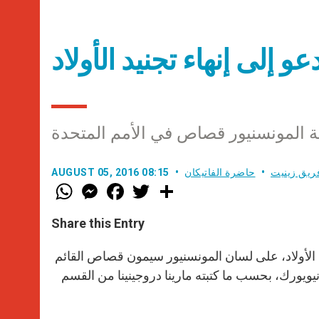
إلى إنهاء تجنيد الأولاد
ة المونسنيور قصاص في الأمم المتحدة
ريق زينيت
حاضرة الفاتيكان
AUGUST 05, 2016 08:15
W
M
F
T
S
h
e
a
w
h
a
s
c
i
a
t
s
e
t
r
Share this Entry
s
e
b
t
e
A
n
o
e
p
g
o
r
يد الأولاد، على لسان المونسنيور سيمون قصاص القائم
p
e
k
يويورك، بحسب ما كتبته مارينا دروجينينا من القسم
r