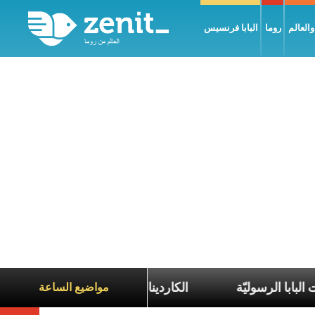
العالم
روما
البابا فرنسيس
ضمن رحلات البابا الرسوليّة
الكاردينال بارولين: السلام
مواضيع الساعة