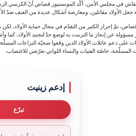
قاش في مجلس الأمن، أكّد المونسنيور قصاص أنّ الكرسي الرسو
جعل الأولاد مقاتلين، ومعارضة أشكال عديدة من العنف ضدّ الأول
اص، تمّ إحراز الكثير من التقدّم في مجال حماية الأولاد، لكن ما
ر مسؤولة عن إنجاز ما التزمت به لوضع حدّ لتجنيد الأولاد. كما 
 على دعم عائلات الأولاد الذين وقعوا ضحيّة النزاعات المسلّحة”،
 المسلّحة، خاصّة الفتيات والنساء اللواتي تعرّضن للاغتصاب.
إدعم زينيت
تبرّع
إدعم زينيت. متوفّرة بخمس لغا