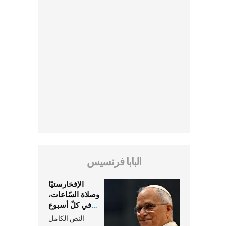
البابا فرنسيس
الإفخارستيّا
وصلاة السّاعات،
في كلّ أسبوع
وكلّ يوم، هما
النص الكامل