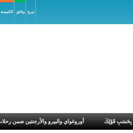
تبرع
وثائق
الكنيسة و
رَّب، فليكُن لي بِحَسَبِ قَوْلِكَ
أوروغواي والبيرو والأرجنتين 