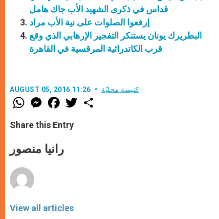
قداس في ذكرى الشهيد الأب جاك هامل
إرفعوا الصلوات على نية الأب مراد
البطريرك يونان يستنكر التفجير الإرهابي الذي وقع
قرب الكاتدرائية المرقسية في القاهرة
كنيسة محليّة
AUGUST 05, 2016 11:26
W
M
F
T
S
h
e
a
w
h
a
s
c
i
a
t
s
e
t
r
Share this Entry
s
e
b
t
e
A
n
o
e
p
g
o
r
رانيا منصور
p
e
k
r
View all articles