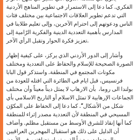
الفكري. كما دعا إلى الاستمرار في تطوير المناهج الأردنية
التي تدعم تطوير العلاقات الاجتماعية بين مختلف فئات
الناس ودعوتهم إلى احترام الآخرين، وإلى تعليم طلابنا في
المدارس بأهمية التعددية الدينية والفكرية الرّامية إلى
تعزيز فكرة الحوار وتقبل الرأي الآخر.
وأشار إلى الدور الأردني الذي يركز، على كيفية إظهار
الصورة الصحيحة للإسلام والحفاظ على التعددية ومختلف
مكونات المجتمع في المنطقة. واستذكر قول البابا
فرنسيس، قبل ايام في الطائرة التي اقتله للعودة من
بولندا الى روما، بأن الارهاب لا يمثل ديناً معيناً وأن مختلف
الجماعات الإرهابية لا تمثل الاسلام أو التاريخ الاسلامي بأي
شكل من الأشكال”. كما دعا إلى الحفاظ على المكوّن
المسيحي في المنطقة لأن التعددية مصدر إثراء للمنطقة
كما أنها إنقاذ للشرق الأوسط من مستقبل مظلم. وأضاف
أن الدليل على ذلك هو استقبال المهجرين العراقيين
والمضطهدين دينياً الذين تم استضافتهم في الأردن