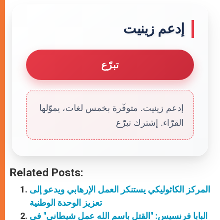
إدعم زينيت
تبرّع
إدعم زينيت. متوفّرة بخمس لغات، يموّلها
القرّاء. إشترك تبرّع
Related Posts:
المركز الكاثوليكي يستنكر العمل الإرهابي ويدعو إلى
تعزيز الوحدة الوطنية
البابا فرنسيس: "القتل باسم الله عمل شيطاني" في