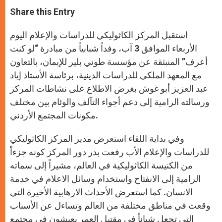
a
s
c
i
a
t
s
e
t
r
Share this Entry
s
e
b
t
e
A
n
o
e
p
g
o
r
استقبل المركز الكاثوليكي للدراسات والإعلام اليوم
p
e
k
r
الأربعاء الموافق 3 آب، وفداً شبابياً من مبادرة “لو كنت
أعرف” المنبثقة عن مؤسسة طوني بلير للإيمان، بالتعاون
مع المعهد الملكي للدراسات الدينية، برئاسة الأستاذ إياد
عبد العزيز أبو غوش بغرض الاطلاع على نشاطات المركز
ورسالته الرامية إلى دعم أجواء التآلف والوئام بين مختلف
مكونات المجتمع الأردني.
وفي بداية اللقاء استعرض مدير المركز الكاثوليكي
للدراسات والإعلام الأب رفعت بدر دور المركز كونه جزءاً
من الكنيسة الكاثوليكية في العالم، مشيراً إلى سماته
الرامية إلى الانفتاح واستخدام وسائل الاعلام في خدمة
الانسان. كما استعرض الأحداث الارهابية الأخيرة التي
وقعت في مناطق مختلفة من العالم وتساءل عن الأسباب
التي تجعل شباناً في مقتبل العمر يعيشون في مجتمع