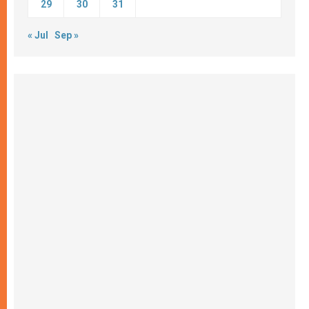
29
30
31
« Jul
Sep »