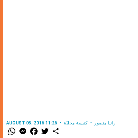
رانيا منصور
كنيسة محليّة
AUGUST 05, 2016 11:26
W
M
F
T
S
h
e
a
w
h