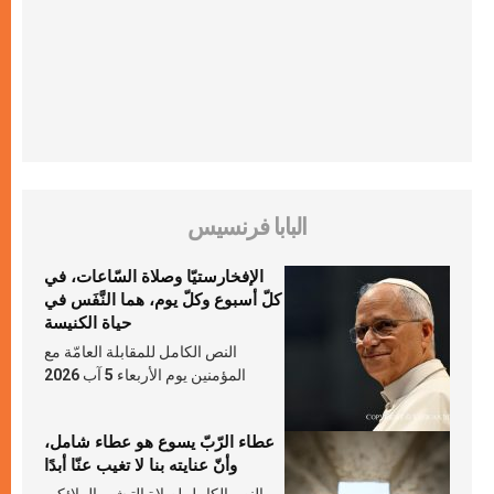
البابا فرنسيس
الإفخارستيّا وصلاة السّاعات، في
كلّ أسبوع وكلّ يوم، هما النَّفَس في
حياة الكنيسة
النص الكامل للمقابلة العامّة مع
المؤمنين يوم الأربعاء 5 آب 2026
عطاء الرّبّ يسوع هو عطاء شامل،
وأنّ عنايته بنا لا تغيب عنّا أبدًا