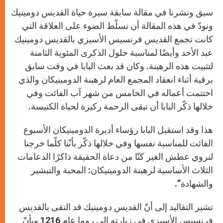
سبق ونشرنا في مقالة سابقة سيرة حياة القديس دومينيك
ونودّ في هذه المقالة أن نسلّط الضوء على العلاقة التي
كانت تجمع القديس فرنسيس الأسيزي بالقديس دومينيك
عبد الأحد وأيضًا لمناسبة حلول الذكرى المئوية الثامنة
لتثبيت هذه الرهبنة. وكان قد بعث البابا في وقت سابق
برقية أثناء انعقاد المجمع العام لرهبنة الدومينيكان والذي
اختتمت أعماله في الخامس من شهر آب الفائت وفي
خلالها ذكّر البابا أن تبقى الرحمة ركيزة لحياة الكنيسة.
هذا وقد استقبل البابا رؤساء أديرة الدومينيكان الأسبوع
الفائت للمناسبة نفسها وفي خلالها ذكّر بأنّنا كلّما خرجنا
لنروي عطش الغير كنّا من دعاة الحقيقة ذاكرًا الدعامات
الثلاث الأساسية لرهبنة الدومينيكان: المحبة والتبشير
والشهادة”.
تشير التقاليد إلى أنّ القديس دومينيك قد التقى بالقديس
فرنسيس الأسيزي في زيارته إلى روما عام 1216 وبأنّ