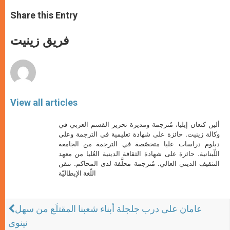
a
s
c
i
a
t
s
e
t
r
Share this Entry
s
e
b
t
e
A
n
o
e
p
g
o
r
فريق زينيت
p
e
k
r
View all articles
ألين كنعان إيليا، مُترجمة ومديرة تحرير القسم العربي في
وكالة زينيت. حائزة على شهادة تعليمية في الترجمة وعلى
دبلوم دراسات عليا متخصّصة في الترجمة من الجامعة
اللّبنانية. حائزة على شهادة الثقافة الدينية العُليا من معهد
التثقيف الديني العالي. مُترجمة محلَّفة لدى المحاكم. تتقن
اللّغة الإيطاليّة
عامان على درب جلجلة أبناء شعبنا المقتلَع من سهل
نينوى