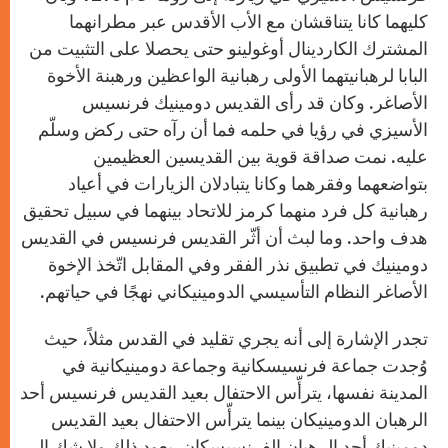
كليهما كانا يتناقشان مع الأب الأقدس عبر مطرانهما
المشترك الكاردينال أوغولينو حتى يحصلا على التثبيت من
البابا لرهبانيتهما الأولى رهبانية الواعظين ورهبنة الأخوة
الأصاغر. وكان قد رأى القديس دومينيك فرنسيس
الأسيزي في رؤيا في حلمه فما أن رآه حتى ركض وسلّم
عليه. نمت صداقة قوية بين القديسين العظيمين
بتواضعهما وفقرهما وكانا يتبادلان الزيارات في أعياد
رهبانية كل فرد منهما كرمز للاتحاد بينهما في سبيل تحقيق
هدف واحد. وما لبث أن أثّر القديس فرنسيس في القديس
دومينيك في تطبيق نذر الفقر وفي المقابل اتّخذ الإخوة
الأصاغر النظام التأسيسي الدومينيكاني نهجًا في حياتهم.
تجدر الإشارة إلى أنه يجري تقليد في القدس مثلاً، حيث
وُجدت جماعة فرنسيسكانية وجماعة دومينيكانية في
المدينة نفسها، يترأّس الاحتفال بعيد القديس فرنسيس أحد
الرهبان الدومينيكان بينما يترأّس الاحتفال بعيد القديس
دومينيك أحد الرهبان الفرنسيسكان. يعود ذلك ولا شك إلى