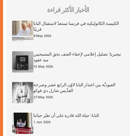
الأخبار الأكثر قراءة
الكنيسة الكاثوليكية في فرنسا تستعدّ لاستقبال البابا
قريبًا
8 May 2026
نيجيريا: تضليل إعلامي لإخفاء العنف بحق المسيحيين
منذ عقود
15 May 2026
العبوديَّة بين اعتذار البابا لاوُن الرابع عشر وصرخة
القدِّيس شارل دي فوكو
27 May 2026
البابا: حياة الله قادرة على أن تغيّر حياتنا
1 Jun 2026