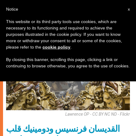
AR
Notice
x
This website or its third party tools use cookies, which are
necessary to its functioning and required to achieve the
شهادات
purposes illustrated in the cookie policy. If you want to know
more or withdraw your consent to all or some of the cookies,
please refer to the
cookie policy
.
By closing this banner, scrolling this page, clicking a link or
continuing to browse otherwise, you agree to the use of cookies.
Lawrence OP - CC BY NC ND - Flickr
القديسان فرنسيس ودومينيك قلب