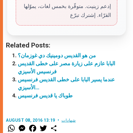
إدعم زينيت. متوفّرة بخمس لغات، يموّلها
القرّاء. إشترك تبرّع
Related Posts:
من هو القديس دومينيك دي غوزمان؟
البابا عازم على زيارة مصر على خطى القديس
فرنسيس الأسيزي
عندما يسير البابا على خطى القديس فرنسيس
الأسيزي…
طوباك يا قديس فرنسيس
شهادات
AUGUST 08, 2016 13:19
W
M
F
T
S
h
e
a
w
h