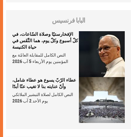
البابا فرنسيس
الإفخارستيّا وصلاة السّاعات، في
كلّ أسبوع وكلّ يوم، هما النَّفَس في
حياة الكنيسة
النص الكامل للمقابلة العامّة مع
المؤمنين يوم الأربعاء 5 آب 2026
عطاء الرّبّ يسوع هو عطاء شامل،
وأنّ عنايته بنا لا تغيب عنّا أبدًا
النص الكامل لصلاة التبشير الملائكي
يوم الأحد 2 آب 2026