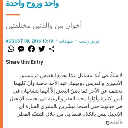
واحد وروح واحدة
أخوان من والدتين مختلفتين
فريق زينيت
شهادات
AUGUST 08, 2016 13:19
W
M
F
T
S
h
e
a
w
h
a
s
c
i
a
t
s
e
t
r
Share this Entry
s
e
b
t
e
A
n
o
e
p
g
o
r
لا شكّ في أنك تتساءل عمّا يجمع القديس فرنسيس
p
e
k
r
الأسيزي والقديس دومينيك عبد الأحد خاصة وأنّ كليهما
يختلف عن الآخر كما يظنّ البعض إلاّ أنهما يتشابهان في
أمور كثيرة وأوّلها محبة الفقر والرغبة في تجسيد الإنجيل
في حياتهما حتى أصبحا مبشّرين بالبشرى السارة أي
الإنجيل ليس بالكلام فقط بل من خلال التشبّه الفعلي
بالمسيح.