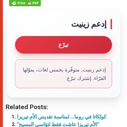
إدعم زينيت
تبرّع
إدعم زينيت. متوفّرة بخمس لغات، يموّلها
القرّاء. إشترك تبرّع
Related Posts:
كولكاتا في روما… لمناسبة تقديس الأم تيريزا
"الأم تيريزا عاشت فقط لتؤاسي المسيح"