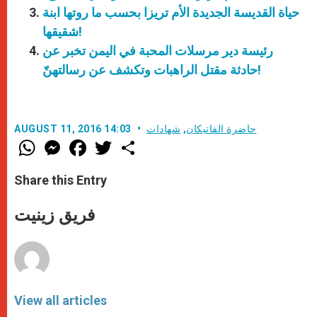
حياة القديسة الجديدة الأم تريزا بحسب ما روتها ابنة
شقيقها!
رئيسة دير مرسلات المحبة في اليمن تخبر عن
حادثة مقتل الراهبات وتكشف عن رسالتهنّ!
حاضرة الفاتيكان
,
شهادات
AUGUST 11, 2016 14:03
W
M
F
T
S
h
e
a
w
h
a
s
c
i
a
t
s
e
t
r
Share this Entry
s
e
b
t
e
A
n
o
e
p
g
o
r
فريق زينيت
p
e
k
r
View all articles