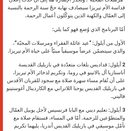
قداسة الأم تيريزا سيصادف نهاية حجّ سنة الرحمة بالنسبة
إلى العمّال والكهنة الذين يتوكّلون أعمال الرحمة.
أمّا البرنامج الذي وُضع فهو كما يلي:
الأول من أيلول: “عيد عائلة الفقراء ومرسلات المحبّة”،
والذي سيتضمّن عرضاً موسيقياً مبنيّاً على حياة الأم تيريزا.
2 أيلول: قداديس بلغات متعدّدة في بازيليك القديسة
أناستازيا أل بالاتينو في روما، وتكريم لذخائر الأم تيريزا،
على أن تُقام مساء سهرة صلاة مع سجود للقربان الأقدس
في بازيليك القديس يوحنا اللاتراني مع الكاردينال أغوستينو
فاليني.
3 أيلول: تعليم ديني مع البابا فرنسيس لأجل يوبيل العمّال
والمتطوّعين للرحمة. أمّا في المساء، فستقام صلاة مع
تأمّل موسيقي في بازيليك القديس أندريا، يليهما تكريم