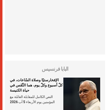
البابا فرنسيس
الإفخارستيّا وصلاة السّاعات، في
كلّ أسبوع وكلّ يوم، هما النَّفَس في
حياة الكنيسة
النص الكامل للمقابلة العامّة مع
المؤمنين يوم الأربعاء 5 آب 2026