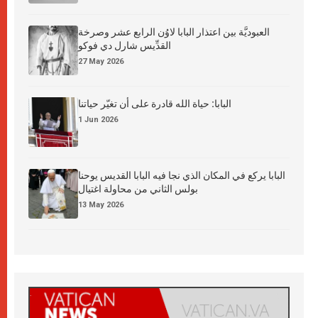
العبوديَّة بين اعتذار البابا لاوُن الرابع عشر وصرخة
القدِّيس شارل دي فوكو
27 May 2026
البابا: حياة الله قادرة على أن تغيّر حياتنا
1 Jun 2026
البابا يركع في المكان الذي نجا فيه البابا القديس يوحنا
بولس الثاني من محاولة اغتيال
13 May 2026