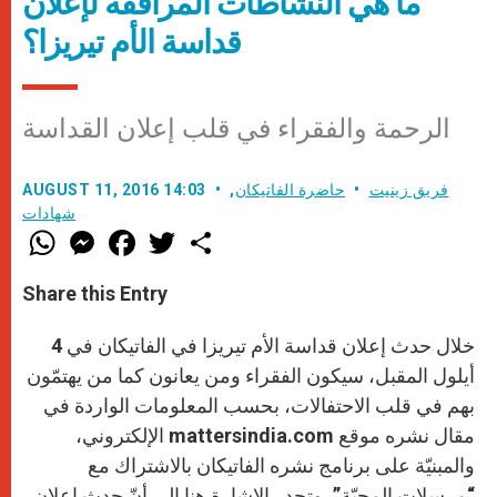
ما هي النشاطات المرافقة لإعلان
قداسة الأم تيريزا؟
الرحمة والفقراء في قلب إعلان القداسة
فريق زينيت
حاضرة الفاتيكان
,
AUGUST 11, 2016 14:03
شهادات
W
M
F
T
S
h
e
a
w
h
a
s
c
i
a
t
s
e
t
r
Share this Entry
s
e
b
t
e
A
n
o
e
p
g
o
r
خلال حدث إعلان قداسة الأم تيريزا في الفاتيكان في 4
p
e
k
r
أيلول المقبل، سيكون الفقراء ومن يعانون كما من يهتمّون
بهم في قلب الاحتفالات، بحسب المعلومات الواردة في
مقال نشره موقع mattersindia.com الإلكتروني،
والمبنيّة على برنامج نشره الفاتيكان بالاشتراك مع
“مرسلات المحبّة”. وتجدر الإشارة هنا إلى أنّ حدث إعلان