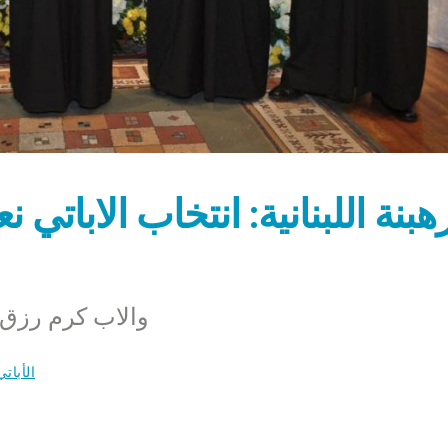
هبنة اللبنانية: انتخاب الاباتي 
والاب كرم رزق مدبرا ا
الأبات