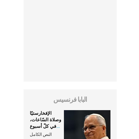
البابا فرنسيس
الإفخارستيّا
وصلاة السّاعات،
في كلّ أسبوع
وكلّ يوم، هما
النص الكامل