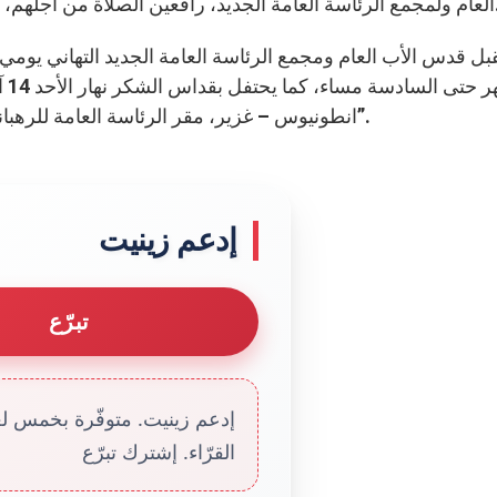
ونوا علامة رحمة في زمن يوبيل الرحمة الالهية.
ال
انطونيوس – غزير، مقر الرئاسة العامة للرهبانية اللبنانية ويتقبل التهاني حتى الساعة الخامسة مساء”.
إدعم زينيت
تبرّع
إدعم زينيت. متوفّرة بخمس لغا
القرّاء. إشترك تبرّع