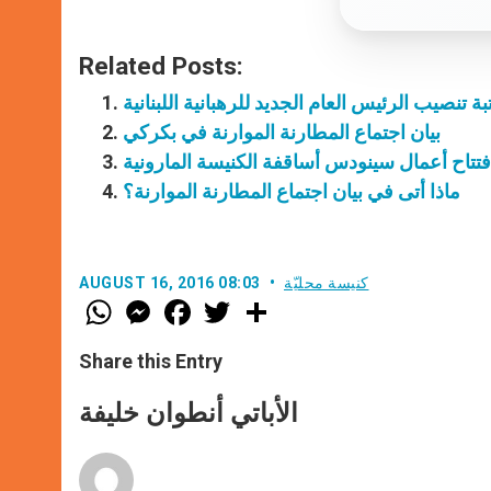
Related Posts:
ة تنصيب الرئيس العام الجديد للرهبانية اللبنانية
بيان اجتماع المطارنة الموارنة في بكركي
فتتاح أعمال سينودس أساقفة الكنيسة المارونية
ماذا أتى في بيان اجتماع المطارنة الموارنة؟
كنيسة محليّة
AUGUST 16, 2016 08:03
W
M
F
T
S
h
e
a
w
h
a
s
c
i
a
t
s
e
t
r
Share this Entry
s
e
b
t
e
A
n
o
e
p
g
o
r
الأباتي أنطوان خليفة
p
e
k
r