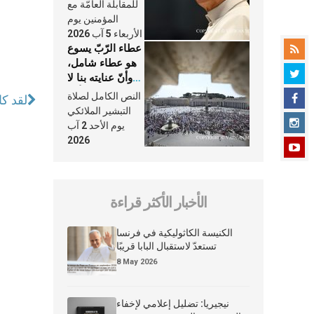
النَّفَس في حياة
للمقابلة العامّة مع
الكنيسة
المؤمنين يوم
الأربعاء 5 آب 2026
عطاء الرّبّ يسوع
هو عطاء شامل،
وأنّ عنايته بنا لا
تغيب عنّا أبدًا
النص الكامل لصلاة
لقد كا
التبشير الملائكي
يوم الأحد 2 آب
2026
الأخبار الأكثر قراءة
الكنيسة الكاثوليكية في فرنسا
تستعدّ لاستقبال البابا قريبًا
8 May 2026
نيجيريا: تضليل إعلامي لإخفاء