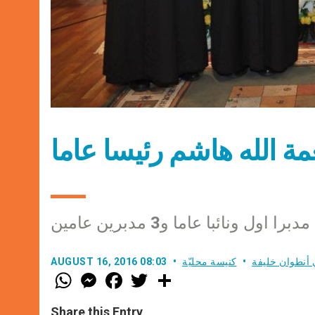
نعمة الله هاشم رئيسا عاما
ول ونائبا عاما و3 مدبرين عامين
ي أنطوان خليفة
كنيسة محليّة
AUGUST 16, 2016 08:03
W
M
F
T
S
h
e
a
w
h
a
s
c
i
a
t
s
e
t
r
Share this Entry