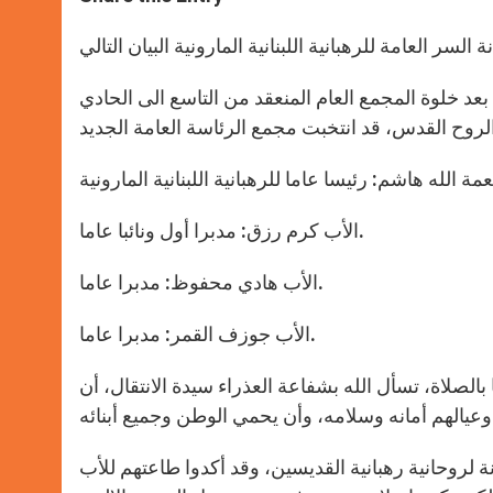
s
e
b
t
e
A
n
o
e
p
g
o
r
p
e
k
r
بعد خلوة المجمع العام المنعقد من التاسع الى الحادي
ة الله هاشم: رئيسا عاما للرهبانية اللبنانية المارونية
الأب كرم رزق: مدبرا أول ونائبا عاما.
الأب هادي محفوظ: مدبرا عاما.
الأب جوزف القمر: مدبرا عاما.
الصلاة، تسأل الله بشفاعة العذراء سيدة الانتقال، أن
انة لروحانية رهبانية القديسين، وقد أكدوا طاعتهم للأب