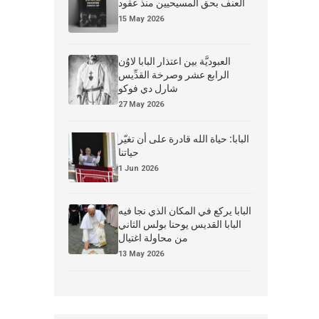
العنف بحق المسيحيين منذ عقود
15 May 2026
العبوديَّة بين اعتذار البابا لاوُن
الرابع عشر وصرخة القدِّيس
شارل دي فوكو
27 May 2026
البابا: حياة الله قادرة على أن تغيّر
حياتنا
1 Jun 2026
البابا يركع في المكان الذي نجا فيه
البابا القديس يوحنا بولس الثاني
من محاولة اغتيال
13 May 2026