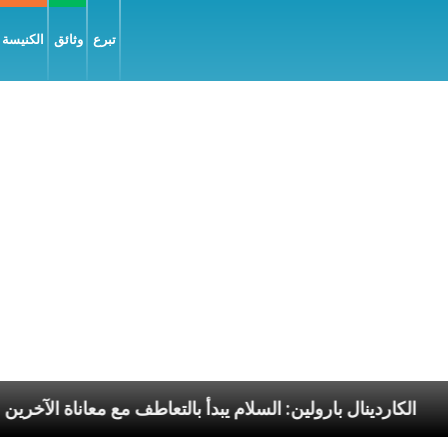
تبرع
وثائق
الكنيسة و
الرسوليّة
الكاردينال بارولين: السلام يبدأ بالتعاطف مع م