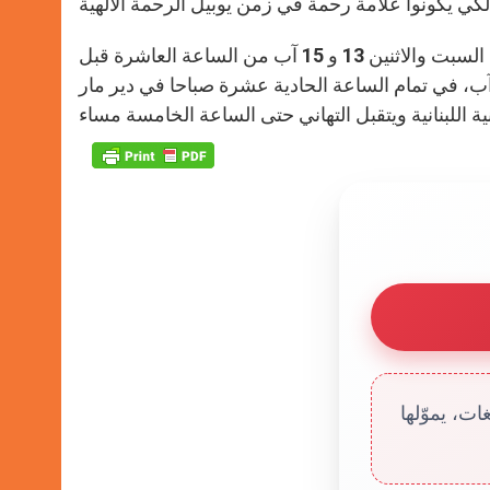
يتقبل قدس الأب العام ومجمع الرئاسة العامة الجديد التهاني يومي السبت والاثنين 13 و 15 آب من الساعة العاشرة قبل
ظهر حتى السادسة مساء، كما يحتفل بقداس الشكر نهار الأحد 14 آب، في تمام الساعة الحادية عشرة صباحا في دير مار
ت، يموّلها