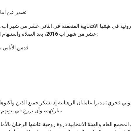
صدر عن أمانة السر العامة للرهبانية اللبنانية المارونية البيان التالي:
رونية في هيئتها الانتخابية المنعقدة في الثاني عشر من شهر آب، 
عشر من شهر آب 2016، بعد الصلاة واستلهام الروح القدس، قد انتخبت مجمع الرئاسة العامة الجديد:
قدس الأباتي نعم
ني فخري: مدبرا عاما.ان الرهبانية إذ تشكر جميع الذين واكبوها ب
يباركهم، وأن يزرع في بيوتهم وعيالهم أمانه وسلامه، وأن يحمي الوطن وجميع أبنائه.
المجمع العام والهيئة الانتخابية ذروة روحية عاشها الرهبان بالأم