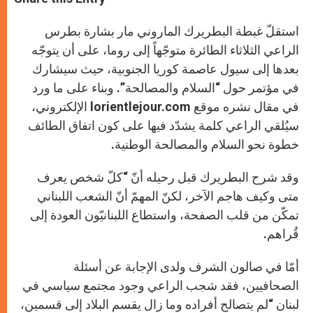
s
e
b
t
e
A
n
o
e
p
g
o
r
استقلّ غبطة البطريرك الماروني مار بشارة بطرس
p
e
k
r
الراعي الثلاثاء الطائرة متوجّهاً إلى روما، على أن يتوجّه
بعدها إلى سيول عاصمة كوريا الجنوبية، حيث سيشارك
في مؤتمر حول “السلام والمصالحة”. وبناء على ما ورد
في مقال نشره موقع lorientlejour.com الإلكتروني،
سيُلقي الراعي كلمة يشدّد فيها على كون اتفاق الطائف
خطوة نحو السلام والمصالحة الوطنية.
وقد شرح البطريرك قبل رحيله أنّ “كلّ شخص يعرف
متى وكيف هاجم الآخر، لكنّ المهمّ أنّ الشعب اللبناني
تمكّن من قلب الصفحة، واستطاع اللبنانيّون العودة إلى
قُراهم.
أمّا في صالون الشرف ولدى الإجابة عن أسئلة
الصحافيين، فقد شجب الراعي وجود مجتمع سياسي في
لبنان “لم يتصالح أفراده وما زال يقسم البلاد إلى قسمين،