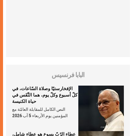
البابا فرنسيس
الإفخارستيّا وصلاة السّاعات، في
كلّ أسبوع وكلّ يوم، هما النَّفَس في
حياة الكنيسة
النص الكامل للمقابلة العامّة مع
المؤمنين يوم الأربعاء 5 آب 2026
عطاء الرّبّ يسوع هو عطاء شامل،