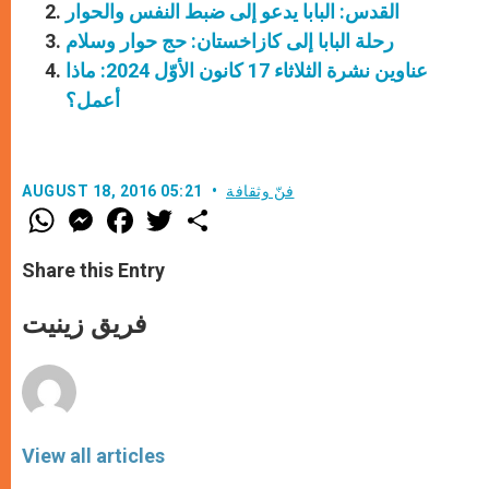
القدس: البابا يدعو إلى ضبط النفس والحوار
رحلة البابا إلى كازاخستان: حج حوار وسلام
عناوين نشرة الثلاثاء 17 كانون الأوّل 2024: ماذا
أعمل؟
فنّ وثقافة
AUGUST 18, 2016 05:21
W
M
F
T
S
h
e
a
w
h
a
s
c
i
a
t
s
e
t
r
Share this Entry
s
e
b
t
e
A
n
o
e
p
g
o
r
فريق زينيت
p
e
k
r
View all articles