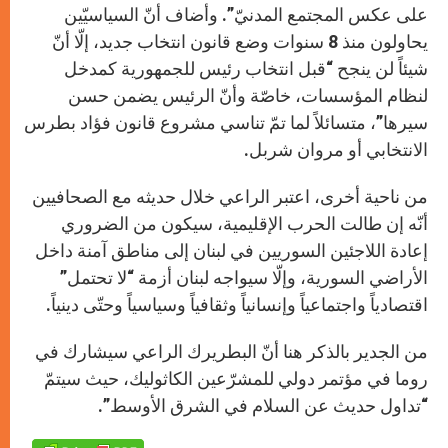
على عكس المجتمع المدنيّ”. وأضاف أنّ السياسيّين
يحاولون منذ 8 سنوات وضع قانون انتخاب جديد، إلّا أنّ
شيئاً لن ينجح “قبل انتخاب رئيس للجمهورية كمدخل
لنظام المؤسسات، خاصّة وأنّ الرئيس يضمن حسن
سيرها”، متسائلاً لما تمّ تناسي مشروع قانون فؤاد بطرس
الانتخابي أو مروان شربل.
من ناحية أخرى، اعتبر الراعي خلال حديثه مع الصحافيين
أنّه إن طالت الحرب الإقليمية، سيكون من الضروري
إعادة اللاجئين السوريين في لبنان إلى مناطق آمنة داخل
الأراضي السورية، وإلّا سيواجه لبنان أزمة “لا تحتمل”
اقتصادياً واجتماعياً وإنسانياً وثقافياً وسياسياً وحتّى دينياً.
من الجدير بالذكر هنا أنّ البطريرك الراعي سيشارك في
روما في مؤتمر دولي للمشرّعين الكاثوليك، حيث سيتمّ
“تداول حديث عن السلام في الشرق الأوسط”.