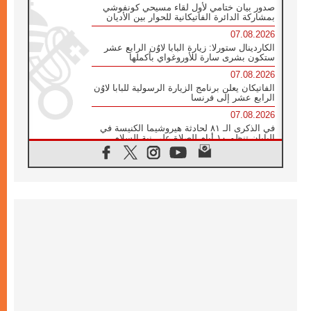
صدور بيان ختامي لأول لقاء مسيحي كونفوشي
بمشاركة الدائرة الفاتيكانية للحوار بين الأديان
07.08.2026
الكاردينال ستورلا: زيارة البابا لاوُن الرابع عشر
ستكون بشرى سارة للأوروغواي بأكملها
07.08.2026
الفاتيكان يعلن برنامج الزيارة الرسولية للبابا لاوُن
الرابع عشر إلى فرنسا
07.08.2026
في الذكرى الـ ٨١ لحادثة هيروشيما الكنيسة في
اليابان تنظم ١٠ أيام للصلاة على نية السلام
07.08.2026
الكنيسة في الأوروغواي: زيارة البابا ستعزز
الإيمان والرجاء
06.08.2026
الاجتماع الشهري للمطارنة الموارنة
06.08.2026
الكاردينال روسي: زيارة البابا لاوُن إلى الأرجنتين
هي تكريم للبابا فرنسيس
06.08.2026
زيارة البابا إلى البيرو ستكون زمن نعمة ومصالحة
ورجاء
06.08.2026