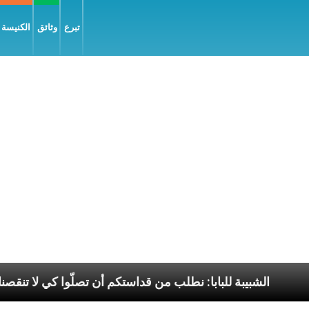
تبرع
وثائق
الكنيسة و
يل السّلام
الشبيبة للبابا: نطلب من قداستكم أن تصلّوا 