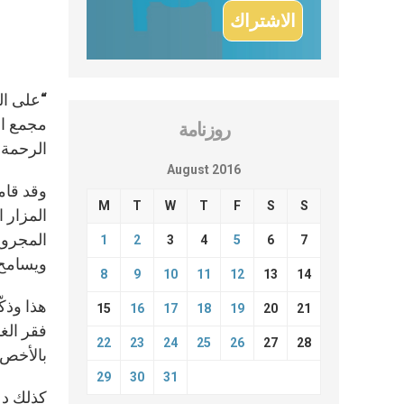
“على الك
روزنامة
الرحمة.
August 2016
M
T
W
T
F
S
S
المزار 
المجروع
1
2
3
4
5
6
7
ويسامح 
8
9
10
11
12
13
14
هذا وذكّ
15
16
17
18
19
20
21
فقر الغ
22
23
24
25
26
27
28
بالأخص 
29
30
31
كذلك دع