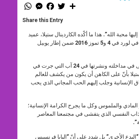
W
M
F
T
S
h
e
a
w
h
a
s
c
i
a
t
s
e
t
r
Share this Entry
s
e
b
t
e
A
n
o
e
p
g
o
r
ها محبة الله”. هذا ما أكّده الكاردينال ستيلا، عميد
p
e
k
مجمع الإكليروس عندما قام بمداخلة في المؤتمر الدولي للكهنة المنعقد في لورد في 4 و5 تموز 2016 ضمن إطار يوبيل
r
وقد قامت الصحيفة الفاتيكانية لوسيرفاتوري رومانو باقتباس بعض ما أتى في مداخلته ونشرتها في 24 آب التي جرت في
تيلا بأنّ على الكاهن أن يكون من يكشف للعالم
ماق الإنسانية وجلب إليهم الحب المجاني الذي يحب
قر المادي والملموس وكل ما يجرح الكرامة الإنسانية؛
عذاب النفسي الذي يتفشى في مجتمعنا المعاصر
”.
“البدع الأخرى” بل شدد على أنّ “البابا فرنسيس