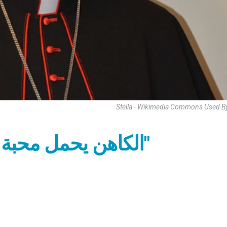
Stella - Wikimedia Commons Used By
الكاهن يحمل محبة الله "إلى أعماق الإنسانية"
م