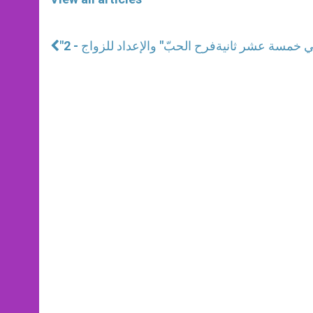
 خمسة عشر ثانية
"فرح الحبّ" والإعداد للزواج - 2