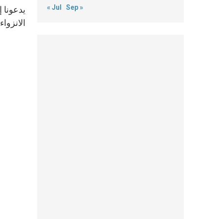
« Jul
Sep »
يدعونا إ
الانزواء