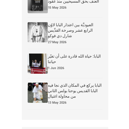
العنف بحق المسيحيين منذ عقود
15 May 2026
العبوديَّة بين اعتذار البابا لاوُن
الرابع عشر وصرخة القدِّيس
شارل دي فوكو
27 May 2026
البابا: حياة الله قادرة على أن تغيّر
حياتنا
1 Jun 2026
البابا يركع في المكان الذي نجا فيه
البابا القديس يوحنا بولس الثاني
من محاولة اغتيال
13 May 2026