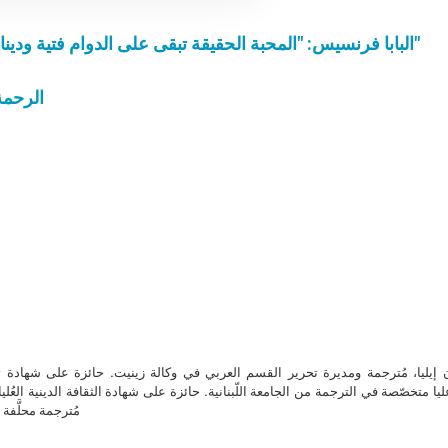
البابا فرنسيس: "المحبة الحقيقة تبقى على الدوام فتية وديناميكية، وأمينة لا تخون على الرغم من التناقضات"
الرحمة 
ن إيليا، مُترجمة ومديرة تحرير القسم العربي في وكالة زينيت. حائزة على شهادة 
ا متخصّصة في الترجمة من الجامعة اللّبنانية. حائزة على شهادة الثقافة الدينية العُلي
مُترجمة محلَّفة ل