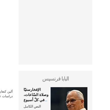
البابا فرنسيس
الإفخارستيّا
ألين كنعا
وصلاة السّاعات،
دراسات علي
في كلّ أسبوع
وكلّ يوم، هما
النص الكامل