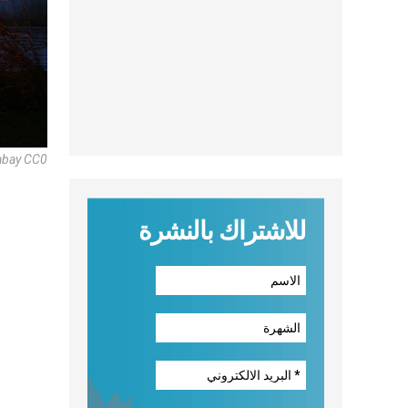
abay CC0
للاشتراك بالنشرة