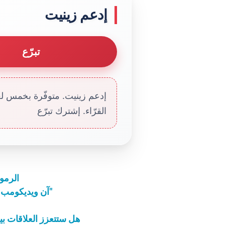
إدعم زينيت
تبرّع
إدعم زينيت. متوفّرة بخمس لغا
القرّاء. إشترك تبرّع
الرموز
آن ويديكومب إلى المسيحيّين: "لا تمارسوا عقائدكم في الخفاء"
هل ستتعزز العلاقات بين