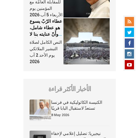
النَّفَس في حياة
للمقابلة العامّة مع
الكنيسة
المؤمنين يوم
الأربعاء 5 آب 2026
عطاء الرّبّ يسوع
هو عطاء شامل،
وأنّ عنايته بنا لا
تغيب عنّا أبدًا
النص الكامل لصلاة
التبشير الملائكي
يوم الأحد 2 آب
2026
الأخبار الأكثر قراءة
الكنيسة الكاثوليكية في فرنسا
تستعدّ لاستقبال البابا قريبًا
8 May 2026
نيجيريا: تضليل إعلامي لإخفاء