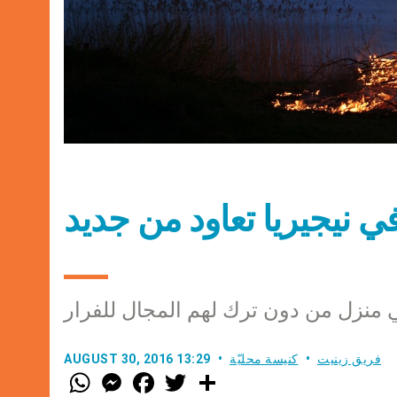
 نيجيريا تعاود من جديد
ي منزل من دون ترك لهم المجال للفرار
فريق زينيت
كنيسة محليّة
AUGUST 30, 2016 13:29
W
M
F
T
S
h
e
a
w
h