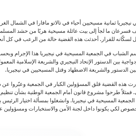
نيجيريا ثمانية مسيحيين أحياء في تالاتو مافارا في الشمال الغر
ف فسرعان ما لجأ إلى بيت عائلة مسيحية هربًا من حشد المسلمين 
 لسكّانه للفرار. أحدثت هذه القضية حالة من الرعب في كل أنحا
م الشباب في الجمعية المسيحية في نيجيريا هذا الإجرام وبحسب م
ين الدستور والشريعة الاضطهاد وقتل المسيحيين في نيجيريا.
رت هذه القضية قلق المسؤولين الكبار في الجمعية وعبّروا عن ذلك 
 فمثلاً طرحوا مشروع قانون أمام الجمعية الوطنية بشأن تنظي
لجمعية المسيحية في نيجيريا. وانشغلوا بمسألة اختيار الرئيس
صوص لكي يكونوا داخل لجنة الأمن والاستخبارات ومسؤولين عن 