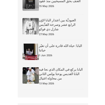
العنف بحق المسيحيين منذ عقود
15 May 2026
العبوديَّة بين اعتذار البابا لاوُن
الرابع عشر وصرخة القدِّيس
شارل دي فوكو
27 May 2026
البابا: حياة الله قادرة على أن تغيّر
حياتنا
1 Jun 2026
البابا يركع في المكان الذي نجا فيه
البابا القديس يوحنا بولس الثاني
من محاولة اغتيال
13 May 2026