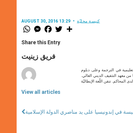
كنيسة محليّة
AUGUST 30, 2016 13:29
W
M
F
T
S
h
e
a
w
h
a
s
c
i
a
t
s
e
t
r
Share this Entry
s
e
b
t
e
A
n
o
e
p
g
o
r
فريق زينيت
p
e
k
r
تعليمية في الترجمة وعلى دبلوم
ا من معهد التثقيف الديني العالي.
دى المحاكم. تتقن اللّغة الإيطاليّة
View all articles