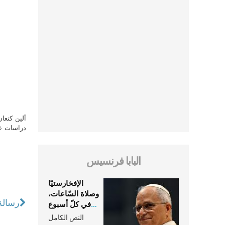
ألين كنعا
دراسات علي
البابا فرنسيس
الإفخارستيّا
وصلاة السّاعات،
رسالة 
في كلّ أسبوع
وكلّ يوم، هما
النص الكامل