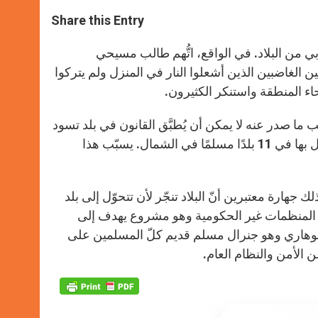
a
s
c
i
a
t
s
e
t
r
Share this Entry
s
e
b
t
e
A
n
o
e
p
g
o
r
بي من البلاد. في الواقع، اتُّهم طالب مسيحي
p
e
k
الغاضبين الذين أشعلوا النار في المنزل ولم يتركوا
r
ء المنطقة واستنكر الكثيرون.
ا صدر عنه لا يمكن أن يُطبَّق القانون في بلد تسود
فيه الازدواجية بين الدستور الإتحاد النيجيري والشريعة الإسلامية المعمول بها في 11 بلدًا مسلمًا في الشمال. يسبّب هذا
جهارة معتبرين أنّ البلاد تنجّر لأن تتحوّل إلى بلد
م المنظمات غير الحكومية وهو مشروع يهدف إلى
 بوهاري وهو جنرال مسلم قديم كلّ المسلمين على
الأمن والنظام العام.