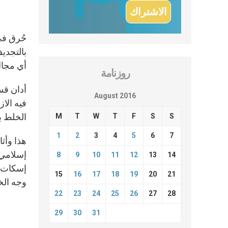
حُرق في 
بالتجدي
أي مجال
روزنامة
أدان قس
August 2016
الخلط ب
M
T
W
T
F
S
S
1
2
3
4
5
6
7
هذا وأثا
إسلامي.
8
9
10
11
12
13
14
إسكات ا
15
16
17
18
19
20
21
وجه الخ
22
23
24
25
26
27
28
29
30
31