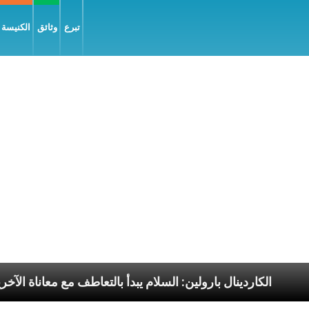
تبرع
وثائق
الكنيسة و
ابا الرسوليّة
الكاردينال بارولين: السلام يبدأ بالتعاطف