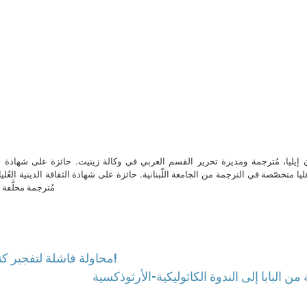
ن إيليا، مُترجمة ومديرة تحرير القسم العربي في وكالة زينيت. حائزة على شهادة 
ا متخصّصة في الترجمة من الجامعة اللّبنانية. حائزة على شهادة الثقافة الدينية العُلي
مُترجمة محلَّفة ل
محاولة فاشلة لتفجير كنيسة في إندونيسيا على يد مناصري الدولة الإسلامية!
من البابا إلى الندوة الكاثوليكية-الأرثوذكسية