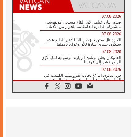
07.08.2026
صدور بيان ختامي لأول لقاء مسيحي كونفوشي
بمشاركة الدائرة الفاتيكانية للحوار بين الأديان
07.08.2026
الكاردينال ستورلا: زيارة البابا لاوُن الرابع عشر
ستكون بشرى سارة للأوروغواي بأكملها
07.08.2026
الفاتيكان يعلن برنامج الزيارة الرسولية للبابا لاوُن
الرابع عشر إلى فرنسا
07.08.2026
في الذكرى الـ ٨١ لحادثة هيروشيما الكنيسة في
اليابان تنظم ١٠ أيام للصلاة على نية السلام
07.08.2026
الكنيسة في الأوروغواي: زيارة البابا ستعزز
الإيمان والرجاء
06.08.2026
الاجتماع الشهري للمطارنة الموارنة
06.08.2026
الكاردينال روسي: زيارة البابا لاوُن إلى الأرجنتين
هي تكريم للبابا فرنسيس
06.08.2026