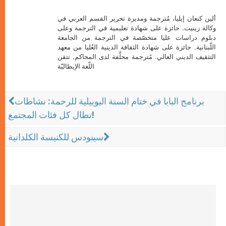
ألين كنعان إيليا، مُترجمة ومديرة تحرير القسم العربي في
وكالة زينيت. حائزة على شهادة تعليمية في الترجمة وعلى
دبلوم دراسات عليا متخصّصة في الترجمة من الجامعة
اللّبنانية. حائزة على شهادة الثقافة الدينية العُليا من معهد
التثقيف الديني العالي. مُترجمة محلَّفة لدى المحاكم. تتقن
اللّغة الإيطاليّة
برنامج البابا في ختام السنة اليوبيلية للرحمة: نشاطات
تطال كل فئات المجتمع!
سينودس للكنيسة الكلدانية