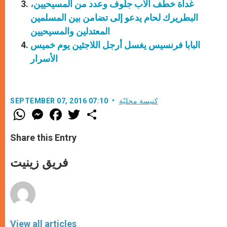
غداة خطف الأب جلوف وعدد من المسيحيين،
البطريرك لحام يدعو إلى تضامن بين المسلمين
المعتدلين والمسيحيين
البابا فرنسيس يغسل أرجل اللاجئين يوم خميس
الأسرار
كنيسة محليّة
SEPTEMBER 07, 2016 07:10
W
M
F
T
S
h
e
a
w
h
a
s
c
i
a
t
s
e
t
r
Share this Entry
s
e
b
t
e
A
n
o
e
p
g
o
r
فريق زينيت
p
e
k
r
View all articles