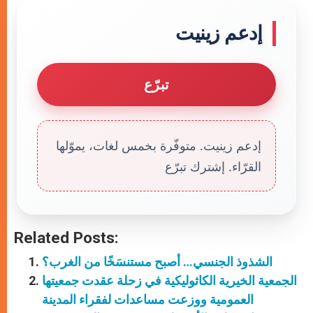
إدعم زينيت
تبرّع
إدعم زينيت. متوفّرة بخمس لغات، يموّلها
القرّاء. إشترك تبرّع
Related Posts:
الشذوذ الجنسي… أصبح مستنسَخًا من الغرب؟
الجمعية الخيرية الكاثوليكية في زحلة عقدت جمعيتها
العمومية ووزعت مساعدات لفقراء المدينة