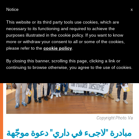
AR
Notice
x
This website or its third party tools use cookies, which are
necessary to its functioning and required to achieve the
كنيسة محليّة
purposes illustrated in the cookie policy. If you want to know
more or withdraw your consent to all or some of the cookies,
please refer to the
cookie policy
.
By closing this banner, scrolling this page, clicking a link or
continuing to browse otherwise, you agree to the use of cookies.
Copyright Photo.va
مبادرة "لاجىء في داري" دعوة موجّهة