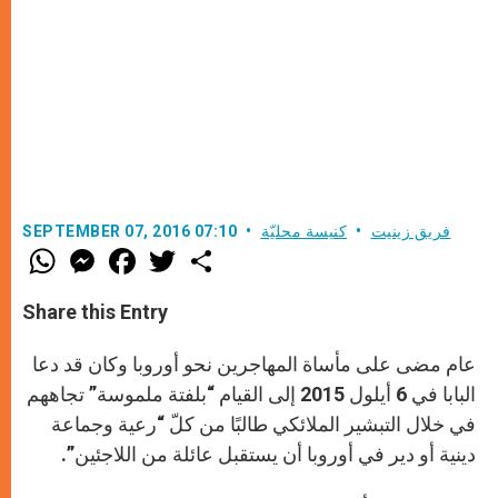
فريق زينيت
كنيسة محليّة
SEPTEMBER 07, 2016 07:10
W
M
F
T
S
h
e
a
w
h
a
s
c
i
a
t
s
e
t
r
Share this Entry
s
e
b
t
e
A
n
o
e
p
g
o
r
عام مضى على مأساة المهاجرين نحو أوروبا وكان قد دعا
p
e
k
r
البابا في 6 أيلول 2015 إلى القيام “بلفتة ملموسة” تجاههم
في خلال التبشير الملائكي طالبًا من كلّ “رعية وجماعة
دينية أو دير في أوروبا أن يستقبل عائلة من اللاجئين”.