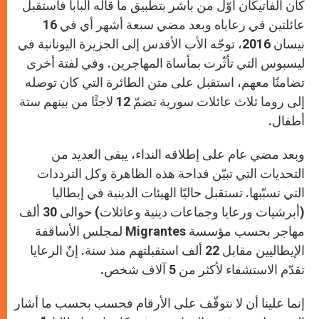
كان الفاتيكان أوّل من باشر بتطبيق ما قاله البابا فاستقبل
عائلتين في رعاياه وبعد مضي سبعة أشهر أي في 16
نيسان 2016، توجّه الأب الأقدس إلى الجزيرة اليونانية في
ليسبوس التي تأثّرت بمأساة المهاجرين. وفي لفتة أخرى
تضامنًا معهم، استقبل على متن الطائرة التي كان توصله
إلى روما ثلاث عائلات سورية تضمّ 12 لاجئًا من بينهم ستة
أطفال.
وبعد مضي عام على إطلاقه النداء، يبقى العديد من
التحديات التي تبيّن فداحة هذه الظاهرة وكل الترددات
التي تسبّبها. تستقبل حاليًا الهيئات الدينية في إيطاليا
(أبرشيات ورعايا وجماعات دينية وعائلات) حوالى 30 ألف
مهاجر بحسب مؤسسة Migrantes لمجلس الأساقفة
الإيطاليين مقابل 22 ألف استقبلتهم منذ سنة. إنّ الرعايا
تقدّم الاستشفاء لأكثر من 5 آلاف شخص.
إنما علينا أن لا نتوقّف على الأرقام فحسب بحسب ما أشار