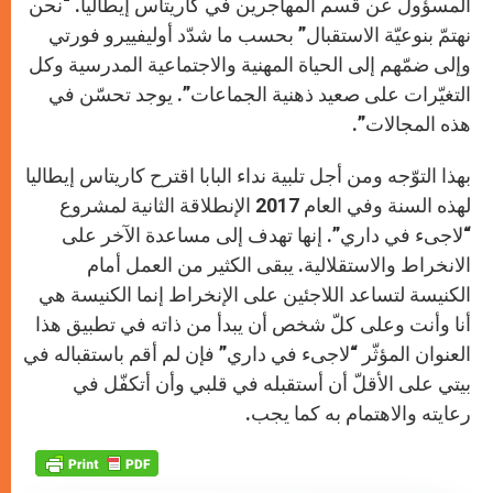
المسؤول عن قسم المهاجرين في كاريتاس إيطاليا. “نحن
نهتمّ بنوعيّة الاستقبال” بحسب ما شدّد أوليفييرو فورتي
وإلى ضمّهم إلى الحياة المهنية والاجتماعية المدرسية وكل
التغيّرات على صعيد ذهنية الجماعات”. يوجد تحسّن في
هذه المجالات”.
بهذا التوّجه ومن أجل تلبية نداء البابا اقترح كاريتاس إيطاليا
لهذه السنة وفي العام 2017 الإنطلاقة الثانية لمشروع
“لاجىء في داري”. إنها تهدف إلى مساعدة الآخر على
الانخراط والاستقلالية. يبقى الكثير من العمل أمام
الكنيسة لتساعد اللاجئين على الإنخراط إنما الكنيسة هي
أنا وأنت وعلى كلّ شخص أن يبدأ من ذاته في تطبيق هذا
العنوان المؤثّر “لاجىء في داري” فإن لم أقم باستقباله في
بيتي على الأقلّ أن أستقبله في قلبي وأن أتكفّل في
رعايته والاهتمام به كما يجب.