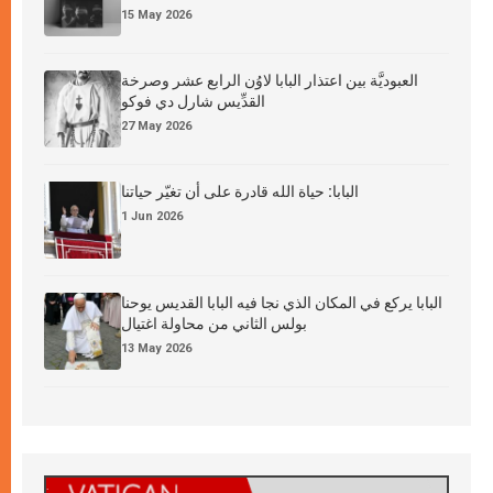
15 May 2026
العبوديَّة بين اعتذار البابا لاوُن الرابع عشر وصرخة
القدِّيس شارل دي فوكو
27 May 2026
البابا: حياة الله قادرة على أن تغيّر حياتنا
1 Jun 2026
البابا يركع في المكان الذي نجا فيه البابا القديس يوحنا
بولس الثاني من محاولة اغتيال
13 May 2026