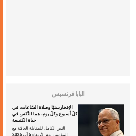
البابا فرنسيس
الإفخارستيّا وصلاة السّاعات، في
كلّ أسبوع وكلّ يوم، هما النَّفَس في
حياة الكنيسة
النص الكامل للمقابلة العامّة مع
المؤمنين يوم الأربعاء 5 آب 2026