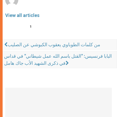
View all articles
1
ﻣﻦ ﻛﻠﻤﺎﺕ ﺍﻟﻄﻮﺑﺎﻭﻱ ﻳﻌﻘﻮﺏ ﺍﻟﻜﺒﻮﺷﻲ ﻋﻦ ﺍﻟﺼﻠﻴﺐ
البابا فرنسيس: "القتل باسم الله عمل شيطاني" في قداس
في ذكرى الشهيد الأب جاك هامل