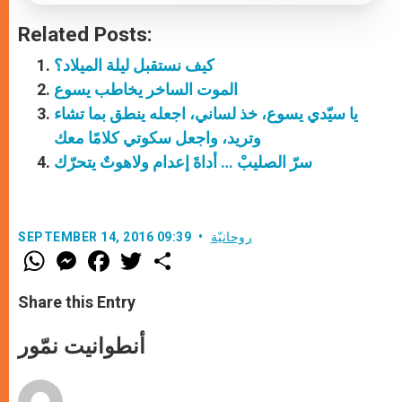
Related Posts:
كيف نستقبل ليلة الميلاد؟
الموت الساخر يخاطب يسوع
يا سيّدي يسوع، خذ لساني، اجعله ينطق بما تشاء
وتريد، واجعل سكوتي كلامًا معك
سرّ الصليبْ … أداةَ إعدام ولاهوتٌ يتحرّك
روحانيّة
SEPTEMBER 14, 2016 09:39
W
M
F
T
S
h
e
a
w
h
a
s
c
i
a
t
s
e
t
r
Share this Entry
s
e
b
t
e
A
n
o
e
p
g
o
r
أنطوانيت نمّور
p
e
k
r