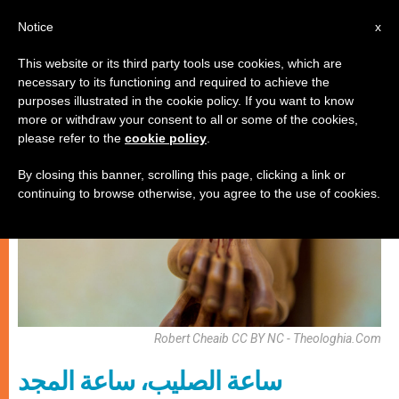
AR
Notice
x
This website or its third party tools use cookies, which are
necessary to its functioning and required to achieve the
روحانيّة
purposes illustrated in the cookie policy. If you want to know
more or withdraw your consent to all or some of the cookies,
please refer to the
cookie policy
.
By closing this banner, scrolling this page, clicking a link or
continuing to browse otherwise, you agree to the use of cookies.
Robert Cheaib CC BY NC - Theologhia.com
ساعة الصليب، ساعة المجد