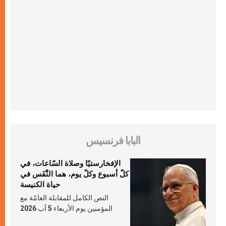
البابا فرنسيس
الإفخارستيّا وصلاة السّاعات، في
كلّ أسبوع وكلّ يوم، هما النَّفَس في
حياة الكنيسة
النص الكامل للمقابلة العامّة مع
المؤمنين يوم الأربعاء 5 آب 2026