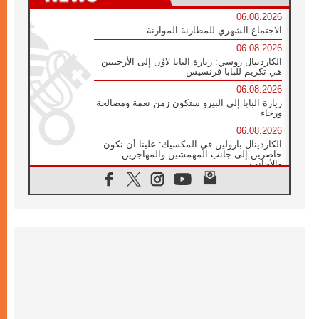
06.08.2026
الاجتماع الشهري للمطارنة الموارنة
06.08.2026
الكاردينال روسي: زيارة البابا لاوُن إلى الأرجنتين
هي تكريم للبابا فرنسيس
06.08.2026
زيارة البابا إلى البيرو ستكون زمن نعمة ومصالحة
ورجاء
06.08.2026
الكاردينال بارولين في المكسيك: علينا أن نكون
حاضرين إلى جانب المهمشين والمهاجرين
والأجانب
06.08.2026
البابا لاوُن الرابع عشر للشباب في أسيزي:
"أوروبا والعالم يبحثان اليوم عن قديسين جُدد
فيكم"
06.08.2026
البابا في أسيزي يتحدث إلى الشباب المشاركين
في لقاء الشباب الفرنسيسكاني
06.08.2026
البابا لاوُن الرابع عشر يبرق معزيا بوفاة
الكاردينال جوليو دوارتي لانغا
05.08.2026