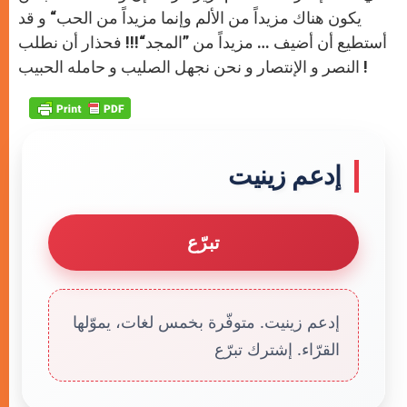
يكون هناك مزيداً من الألم وإنما مزيداً من الحب“ و قد
أستطيع أن أضيف … مزيداً من ”المجد“!!! فحذار أن نطلب
النصر و الإنتصار و نحن نجهل الصليب و حامله الحبيب !
إدعم زينيت
تبرّع
إدعم زينيت. متوفّرة بخمس لغات، يموّلها
القرّاء. إشترك تبرّع