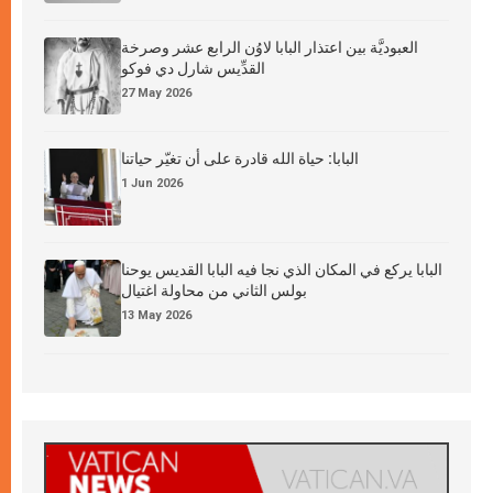
العبوديَّة بين اعتذار البابا لاوُن الرابع عشر وصرخة
القدِّيس شارل دي فوكو
27 May 2026
البابا: حياة الله قادرة على أن تغيّر حياتنا
1 Jun 2026
البابا يركع في المكان الذي نجا فيه البابا القديس يوحنا
بولس الثاني من محاولة اغتيال
13 May 2026