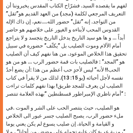
لفهم ما يقصده السيد. فشرّاح الكتاب المقدس يخبروننا أن
التعريف المرجعي لكلمة (مجد) من العهد القديم هو”ثقل”
من التواجد. إنه ”ثقل“ حضور الله….نعم، إن ذاك الإله
القدوس المحب لأبناءه و الغيور على خلاصهم هو حاضر
أبداً … و ها هو سيد التاريخ يدخل التاريخ يتجسد و لا يتراجع
أمام الآلام وموت الصليب بل ”يكثّف“ حضوره في سبيل
تحقيق هذا الخلاص الموعود. من هنا نفهم كيف أن الصليب
ه
و ”المجد“ : فالصليب بات قمة حضور الرب … هو من هو
الحب!! لأنه” ليس لأحدٍ حب أعظم من هذا :أن يضع أحدٌ
نفسه لأجل أحبائه (يو 15: 13). لذلك من لا يقرأ في كتاب
الصليب لن يعرف للمجد طريق! بهذا نفهم كلمات تراءت
أمام ناظري الإمبراطور قسطنطين ”بهذه العلامة تنتصر“ :
هو الصليب، حيث ينتصر الحب على الشر و الموت .في
ملء حضور الرب، يصبح الصليب جسر عبور الى الخلاص
و القيامة و الحياة. إن صليب يسوع لم يكن يعني يوما
“رمزية عبءٍ كان عليه تحمله على مضض من أجلنا” ، و لا