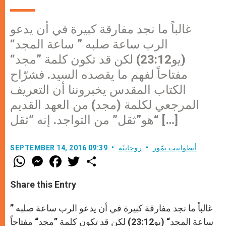
غالباً ما نجد مفارقة كبيرة في أن يدعو
الرب ساعة صلبه ” ساعة المجد“
(يو23:12) لكن قد تكون كلمة ”مجد“
مفتاحاً لفهم ما يقصده السيد. فشرّاح
الكتاب المقدس يخبروننا أن التعريف
المرجعي لكلمة (مجد) من العهد القديم
هو”ثقل” من التواجد. إنه ”ثقل“ […]
أنطوانيت نمّور
روحانيّة
SEPTEMBER 14, 2016 09:39
W
M
F
T
S
h
e
a
w
h
a
s
c
i
a
t
s
e
t
r
Share this Entry
s
e
b
t
e
A
n
o
e
p
g
o
r
غالباً ما نجد مفارقة كبيرة في أن يدعو الرب ساعة صلبه ”
p
e
k
r
ساعة المجد“ (يو23:12) لكن قد تكون كلمة ”مجد“ مفتاحاً