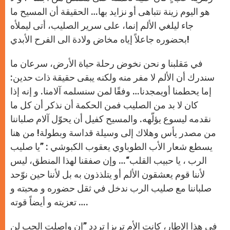
هو اليوم زينة نتباهى أو نزايد بها… الحقيقة أن المسيح ما
جاء ليلغي الألم إنما، على سرير الصليب، أتى ليملأه
بحضوره جاعلاً إياه مخاض ولادة الى الفرح الأبدي!
في مَقلبنا و نحن نخوض رحلة حياة الأرض، سرعان ما
سندرك أن الألم لا مفر منه ولكنه يبقى حقيقة ذات حدين:
إما يحطمنا أويمجدنا… وفقًا لمن سنسلمه آلامنا. و إنه إذا
كان لا بد من الصليب فمن الحكمة أن نذكر أن كل ما
نقدمه ليسوع يؤلّهه. والمسيح كفيل أن يحوّل آلام صلباننا
من مصدر يأس وهلاك إلى وسيلة قداسة وبطولة! من هنا
يسطع شعار الأب الطوباوي يعقوب الكبوشي : ”يا صليب
الرب ، يا حبيب القلب“… وإن صفقنا لهذا المنطق، ليس
لأننا قوم يعشقون الألم أو يتلذذون به بل لأننا حين نوّحد
صلباننا مع صليب الرب ندخل في ثقل حضوره و محبته و
تعزيته و أيضاً قوته ….
في هذا الإطار، كانت الأم تريزا تردد ”إن واصلت الحب لن