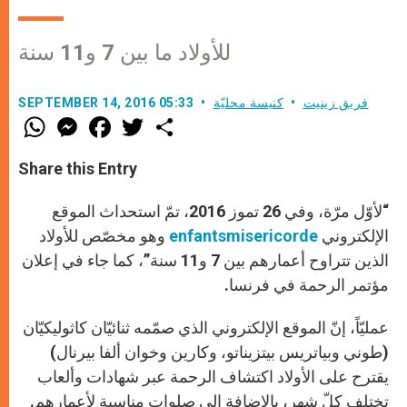
للأولاد ما بين 7 و11 سنة
فريق زينيت
كنيسة محليّة
SEPTEMBER 14, 2016 05:33
W
M
F
T
S
h
e
a
w
h
a
s
c
i
a
t
s
e
t
r
Share this Entry
s
e
b
t
e
A
n
o
e
p
g
o
r
“لأوّل مرّة، وفي 26 تموز 2016، تمّ استحداث الموقع
p
e
k
الإلكتروني
enfantsmisericorde
r
وهو مخصّص للأولاد
الذين تتراوح أعمارهم بين 7 و11 سنة”، كما جاء في إعلان
مؤتمر الرحمة في فرنسا.
عمليّاً، إنّ الموقع الإلكتروني الذي صمّمه ثنائيّان كاثوليكيّان
(طوني وبياتريس بيتزيناتو، وكارين وخوان ألفا بيرنال)
يقترح على الأولاد اكتشاف الرحمة عبر شهادات وألعاب
تختلف كلّ شهر، بالإضافة إلى صلوات مناسبة لأعمارهم.