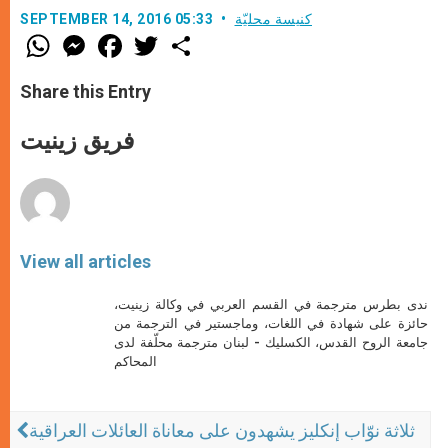
كنيسة محليّة
SEPTEMBER 14, 2016 05:33
W
M
F
T
S
h
e
a
w
h
a
s
c
i
a
t
s
e
t
r
Share this Entry
s
e
b
t
e
A
n
o
e
p
g
o
r
فريق زينيت
p
e
k
r
View all articles
ندى بطرس مترجمة في القسم العربي في وكالة زينيت،
حائزة على شهادة في اللغات، وماجستير في الترجمة من
جامعة الروح القدس، الكسليك - لبنان مترجمة محلّفة لدى
المحاكم
ثلاثة نوّاب إنكليز يشهدون على معاناة العائلات العراقية