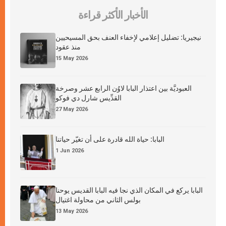
الأخبار الأكثر قراءة
نيجيريا: تضليل إعلامي لإخفاء العنف بحق المسيحيين
منذ عقود
15 May 2026
العبوديَّة بين اعتذار البابا لاوُن الرابع عشر وصرخة
القدِّيس شارل دي فوكو
27 May 2026
البابا: حياة الله قادرة على أن تغيّر حياتنا
1 Jun 2026
البابا يركع في المكان الذي نجا فيه البابا القديس يوحنا
بولس الثاني من محاولة اغتيال
13 May 2026