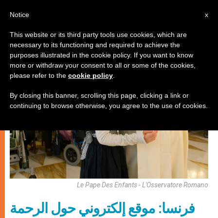
AR
Notice
x
This website or its third party tools use cookies, which are
necessary to its functioning and required to achieve the
كنيسة محليّة
purposes illustrated in the cookie policy. If you want to know
more or withdraw your consent to all or some of the cookies,
please refer to the
cookie policy
.
By closing this banner, scrolling this page, clicking a link or
continuing to browse otherwise, you agree to the use of cookies.
Le Pape Des Enfants - L'Osservatore Romano
فرنسا: موقع إلكتروني حول الرحمة