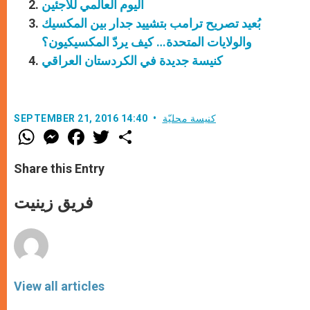
اليوم العالمي للّاجئين
بُعيد تصريح ترامب بتشييد جدار بين المكسيك
والولايات المتحدة… كيف يردّ المكسيكيون؟
كنيسة جديدة في الكردستان العراقي
كنيسة محليّة
SEPTEMBER 21, 2016 14:40
W
M
F
T
S
h
e
a
w
h
a
s
c
i
a
t
s
e
t
r
Share this Entry
s
e
b
t
e
A
n
o
e
p
g
o
r
فريق زينيت
p
e
k
r
View all articles