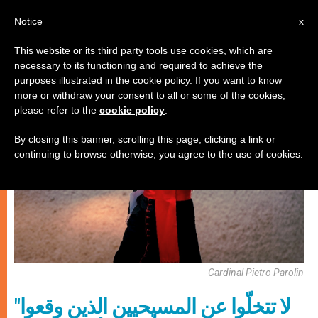
AR
Notice
x
This website or its third party tools use cookies, which are
necessary to its functioning and required to achieve the
كنيسة محليّة
purposes illustrated in the cookie policy. If you want to know
more or withdraw your consent to all or some of the cookies,
please refer to the
cookie policy
.
By closing this banner, scrolling this page, clicking a link or
continuing to browse otherwise, you agree to the use of cookies.
Cardinal Pietro Parolin
"لا تتخلّوا عن المسيحيين الذين وقعوا