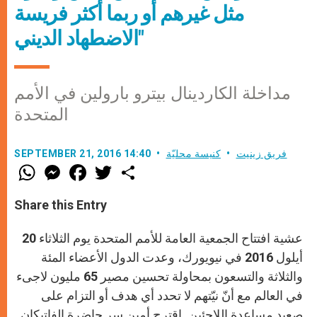
مثل غيرهم أو ربما أكثر فريسة
الاضطهاد الديني"
مداخلة الكاردينال بيترو بارولين في الأمم
المتحدة
فريق زينيت
كنيسة محليّة
SEPTEMBER 21, 2016 14:40
W
M
F
T
S
h
e
a
w
h
a
s
c
i
a
t
s
e
t
r
Share this Entry
s
e
b
t
e
A
n
o
e
p
g
o
r
عشية افتتاح الجمعية العامة للأمم المتحدة يوم الثلاثاء 20
p
e
k
r
أيلول 2016 في نيويورك، وعدت الدول الأعضاء المئة
والثلاثة والتسعون بمحاولة تحسين مصير 65 مليون لاجىء
في العالم مع أنّ نيّتهم لا تحدد أي هدف أو التزام على
صعيد مساعدة اللاجئين. اقترح أمين سر حاضرة الفاتيكان