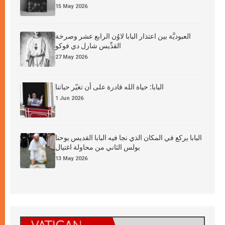
15 May 2026
العبوديَّة بين اعتذار البابا لاوُن الرابع عشر وصرخة
القدِّيس شارل دي فوكو
27 May 2026
البابا: حياة الله قادرة على أن تغيّر حياتنا
1 Jun 2026
البابا يركع في المكان الذي نجا فيه البابا القديس يوحنا
بولس الثاني من محاولة اغتيال
13 May 2026