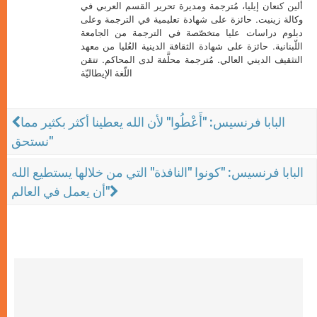
ألين كنعان إيليا، مُترجمة ومديرة تحرير القسم العربي في
وكالة زينيت. حائزة على شهادة تعليمية في الترجمة وعلى
دبلوم دراسات عليا متخصّصة في الترجمة من الجامعة
اللّبنانية. حائزة على شهادة الثقافة الدينية العُليا من معهد
التثقيف الديني العالي. مُترجمة محلَّفة لدى المحاكم. تتقن
اللّغة الإيطاليّة
البابا فرنسيس: "أَعْطُوا" لأن الله يعطينا أكثر بكثير مما
نستحق"
البابا فرنسيس: "كونوا "النافذة" التي من خلالها يستطيع الله
أن يعمل في العالم"