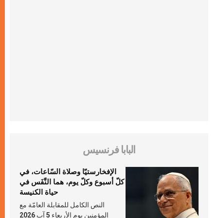
البابا فرنسيس
الإفخارستيّا وصلاة السّاعات، في
كلّ أسبوع وكلّ يوم، هما النَّفَس في
حياة الكنيسة
النص الكامل للمقابلة العامّة مع
المؤمنين يوم الأربعاء 5 آب 2026