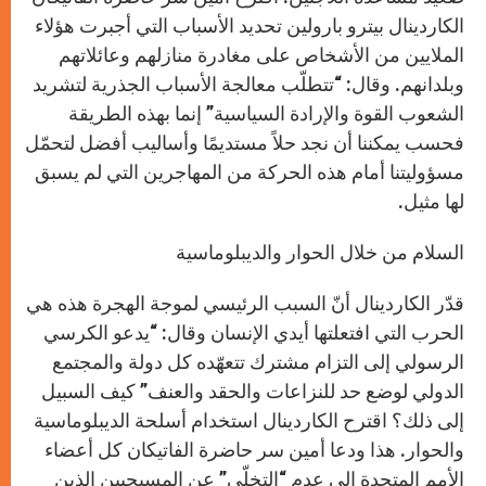
الكاردينال بيترو بارولين تحديد الأسباب التي أجبرت هؤلاء
الملايين من الأشخاص على مغادرة منازلهم وعائلاتهم
وبلدانهم. وقال: “تتطلّب معالجة الأسباب الجذرية لتشريد
الشعوب القوة والإرادة السياسية” إنما بهذه الطريقة
فحسب يمكننا أن نجد حلاً مستديمًا وأساليب أفضل لتحمّل
مسؤوليتنا أمام هذه الحركة من المهاجرين التي لم يسبق
لها مثيل.
السلام من خلال الحوار والديبلوماسية
قدّر الكاردينال أنّ السبب الرئيسي لموجة الهجرة هذه هي
الحرب التي افتعلتها أيدي الإنسان وقال: “يدعو الكرسي
الرسولي إلى التزام مشترك تتعهّده كل دولة والمجتمع
الدولي لوضع حد للنزاعات والحقد والعنف” كيف السبيل
إلى ذلك؟ اقترح الكاردينال استخدام أسلحة الديبلوماسية
والحوار. هذا ودعا أمين سر حاضرة الفاتيكان كل أعضاء
الأمم المتحدة إلى عدم “التخلّي” عن المسيحيين الذين