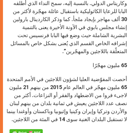
وكاريتاس الدولي. بالنسبة إليه، سمح النداء الذي أطلقه
البابا للرعايا الكاثوليكية باستقبال عائلة مهجّرة لأكثر من
30 ألف مهاجر بإيجاد ملجأ. كما وذكر الكاردينال بارولين
إنشاء مجلس بابوي في الآونة الأخيرة يعنى بالتنمية
البشرية الشاملة حيث وضع فيها البابا فرنسيس تحت
إشرافه الخاص القسم الذي يُعنى بشكل خاص بالمسائل
المتعلّقة باللاجئين والمهجّرين”.
65 مليون مهجّرًا
أحصت المفوّضية العليا لشؤون اللاجئين في الأمم المتحدة
65 مليون مهجّر في العالم عام 2015 من بينهم 21 مليون
لاجىء فروا من الاضطهاد والفقر أو النزاعات. أكثر من
نصف عدد اللاجئين يعيش في ثمانية بلدان من بينهم لبنان
والأردن وتركيا وإيران وكينيا وإثيوبيا وباكستان وأوغندا بينما
لا تستقبل البلدان الغنية سوى 14 في المئة من اللاجئين.