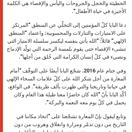
الخطيئة والخجل والجروحات واليأس والإقصاء هي الكلمة
الأخيرة في حياة الأطفال”.
دعا البابا كلّ المؤمنين إلى التخلّي عن المنطق “المرتكز
على الامتيازات والتنازلات والمحسوبية: واعتماد “المنطق
الإلهي” قائلاً: “الله يأتي بنفسه ليكسر سلسلة الامتياز التي
تنشىء الإقصاء حتى يقوم بلمسة الرحمة التي تولّد الإدماج
وتضيء في كلّ إنسان الكرامة التي خُلق من أجلها”.
وفي ختام عام 2016، شجّع البابا أيضًا على التوقّف “أمام
المغارة من أجل شكر الله على كلّ علامات السخاء الإلهي
في حياتنا وتاريخنا والتي ظهرت بألف طريقة”. في الواقع،
أكّد البابا بأنّ “الله كان حاضرًا معنا طيلة هذا العام وكان
يحمل في كلّ يوم معه النعمة والبركة”.
وتابع ليقول بإنّ المغارة تشجّعنا على “اتخاذ مكاننا في
التاريخ من دون تذمّر ومرارة وانغلاق وهروب من دون