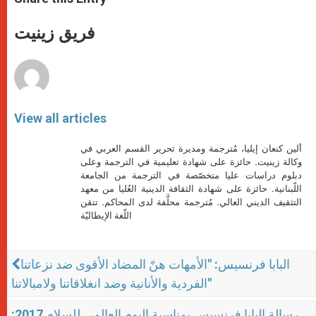
s
e
b
t
e
A
n
o
e
p
g
o
r
فريق زينيت
p
e
k
r
View all articles
ألين كنعان إيليا، مُترجمة ومديرة تحرير القسم العربي في
وكالة زينيت. حائزة على شهادة تعليمية في الترجمة وعلى
دبلوم دراسات عليا متخصّصة في الترجمة من الجامعة
اللّبنانية. حائزة على شهادة الثقافة الدينية العُليا من معهد
التثقيف الديني العالي. مُترجمة محلَّفة لدى المحاكم. تتقن
اللّغة الإيطاليّة
البابا فرنسيس: "الأمهات هنّ المضاد الأقوى ضد نزعاتنا
الفردية والأنانية وضد انغلاقاتنا ولامبالاتنا"
رسالة البابا فرنسيس بمناسبة اليوم العالمي للسلام 2017: