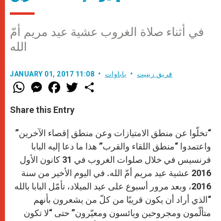
في أثناء صلاة الغروب عشية عيد مريم أمّ
الله
فريق زينيت
باباوات
JANUARY 01, 2017 11:08
W
M
F
T
S
h
e
a
w
h
a
s
c
i
a
t
s
e
t
r
Share this Entry
s
e
b
t
e
A
n
o
e
p
g
o
r
“تخلّوا عن منطق الامتيازات وعن منطق إقصاء الآخرين”
p
e
k
r
واعتمدوا “منطق اللقاء والقرب” هذا ما دعا إليه البابا
فرنسيس في خلال صلوات الغروب في 31 كانون الأول
2016 عشية عيد مريم أمّ الله. في اليوم الأخير من سنة
2016، وبعد مرور أسبوع على عيد الميلاد، تأمّل البابا بالله
“الذي أراد أن يكون قريبًا من كلّ من يشعرون بأنهم
متألّمون ومجروحين ويائسون ومعيّرون” حتى “لا تكون