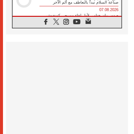
صناعة السلام تبدأ بالتعاطف مع ألم الآخر
07.08.2026
صدور بيان ختامي لأول لقاء مسيحي كونفوشي
بمشاركة الدائرة الفاتيكانية للحوار بين الأديان
07.08.2026
الكاردينال ستورلا: زيارة البابا لاوُن الرابع عشر
ستكون بشرى سارة للأوروغواي بأكملها
07.08.2026
الفاتيكان يعلن برنامج الزيارة الرسولية للبابا لاوُن
الرابع عشر إلى فرنسا
07.08.2026
في الذكرى الـ ٨١ لحادثة هيروشيما الكنيسة في
اليابان تنظم ١٠ أيام للصلاة على نية السلام
07.08.2026
الكنيسة في الأوروغواي: زيارة البابا ستعزز
الإيمان والرجاء
06.08.2026
الاجتماع الشهري للمطارنة الموارنة
06.08.2026
الكاردينال روسي: زيارة البابا لاوُن إلى الأرجنتين
هي تكريم للبابا فرنسيس