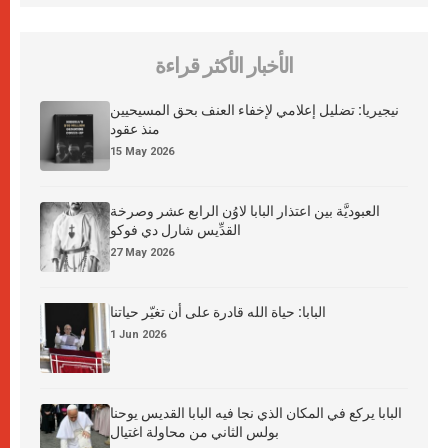
الأخبار الأكثر قراءة
نيجيريا: تضليل إعلامي لإخفاء العنف بحق المسيحيين
منذ عقود
15 May 2026
العبوديَّة بين اعتذار البابا لاوُن الرابع عشر وصرخة
القدِّيس شارل دي فوكو
27 May 2026
البابا: حياة الله قادرة على أن تغيّر حياتنا
1 Jun 2026
البابا يركع في المكان الذي نجا فيه البابا القديس يوحنا
بولس الثاني من محاولة اغتيال