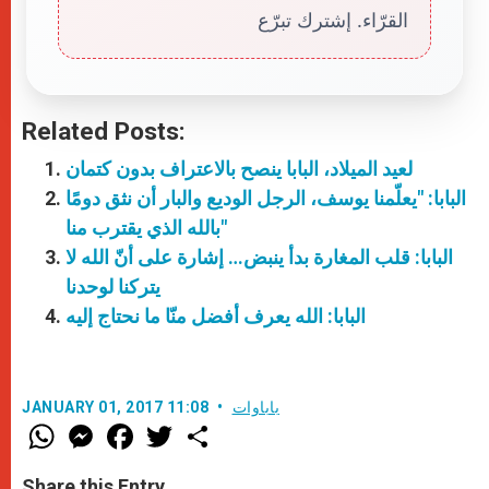
القرّاء. إشترك تبرّع
Related Posts:
لعيد الميلاد، البابا ينصح بالاعتراف بدون كتمان
البابا: "يعلّمنا يوسف، الرجل الوديع والبار أن نثق دومًا
بالله الذي يقترب منا"
البابا: قلب المغارة بدأ ينبض… إشارة على أنّ الله لا
يتركنا لوحدنا
البابا: الله يعرف أفضل منّا ما نحتاج إليه
باباوات
JANUARY 01, 2017 11:08
W
M
F
T
S
h
e
a
w
h
a
s
c
i
a
t
s
e
t
r
Share this Entry