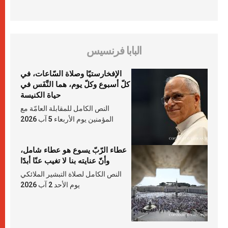
البابا فرنسيس
الإفخارستيّا وصلاة السّاعات، في
كلّ أسبوع وكلّ يوم، هما النَّفَس في
حياة الكنيسة
النص الكامل للمقابلة العامّة مع
المؤمنين يوم الأربعاء 5 آب 2026
عطاء الرّبّ يسوع هو عطاء شامل،
وأنّ عنايته بنا لا تغيب عنّا أبدًا
النص الكامل لصلاة التبشير الملائكي
يوم الأحد 2 آب 2026