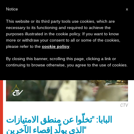
AR
Notice
x
This website or its third party tools use cookies, which are
necessary to its functioning and required to achieve the
باباوات
purposes illustrated in the cookie policy. If you want to know
more or withdraw your consent to all or some of the cookies,
please refer to the
cookie policy
.
By closing this banner, scrolling this page, clicking a link or
continuing to browse otherwise, you agree to the use of cookies.
CTV
البابا: "تخلّوا عن منطق الامتيازات
الذي يولّد إقصاء الآخرين"