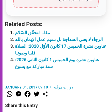
Related Posts:
معًا… لنحقّق السّلام
الرجاء لا يعني السذاجة بل تتميم عمل الإيمان بالله
عناوين نشرة الخميس 17 كانون الأوّل 2020: الصلاة
قلبنا وصوتنا
عناوين نشرة يوم الخميس 1 كانون الثاني 2026:
سنة مباركة مع يسوع
دورات مؤقّتة
JANUARY 01, 2017 09:10
W
M
F
T
S
h
e
a
w
h
a
s
c
i
a
t
s
e
t
r
Share this Entry
s
e
b
t
e
A
n
o
e