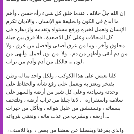
إن الله جلّ جلاله ، عندما خلق كل شيء رأه حسن . وأهم
ما أبدع في الكون والخليقة هو الإنسان . والاديان تكرم
الإنسان وتعمل لخيره ورفع مستواه وتقدمه وازدهاره في
كل المجالات وعلى كل الاصعدة . فلا فرق بين جبلة
مخلوق وآخر . وما من عرق أصفى وأفضل من عرق . ولا
من دم أنقى وأطهر من دم . ولا من لون أجمل وأبهى من
لون … فالكل من أدم وأدم من تراب .
كلنا نعيش على هذا الكوكب ، ولكل واحد منا له وطن
يفتخر ويعتز به ويعمل على رفع شأنه والحفاظ على
وحدته وسيادته وعلى كل شبر من أرضه والسهر على
سلامه واستقراره ، لاننا جبلنا من تراب أرضه ، ونلتحف
بسمائه ، ونستنشق من عليل هوائه ، ونأكل من خيرات
أرضه ، ونشرب من عذب مائه ، ونغتني بثرواته …
والذي يفرقنا ويفصلنا عن بعضنا من بعض ، ويا للاسف ،