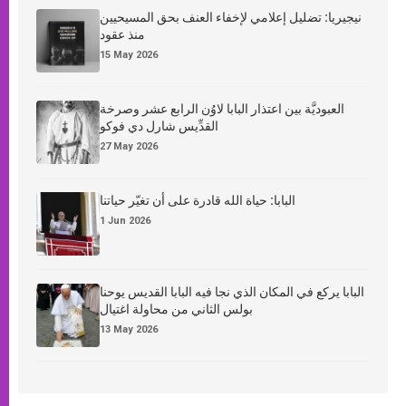
نيجيريا: تضليل إعلامي لإخفاء العنف بحق المسيحيين
منذ عقود
15 May 2026
العبوديَّة بين اعتذار البابا لاوُن الرابع عشر وصرخة
القدِّيس شارل دي فوكو
27 May 2026
البابا: حياة الله قادرة على أن تغيّر حياتنا
1 Jun 2026
البابا يركع في المكان الذي نجا فيه البابا القديس يوحنا
بولس الثاني من محاولة اغتيال
13 May 2026