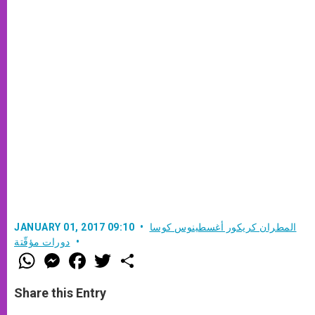
المطران كريكور أغسطينوس كوسا
JANUARY 01, 2017 09:10
دورات مؤقّتة
W
M
F
T
S
h
e
a
w
h
a
s
c
i
a
t
s
e
t
r
Share this Entry
s
e
b
t
e
A
n
o
e