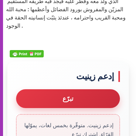
الذي ولد معه وفطر عليه فيجد فيه طريقه المستقيم
المزيّن والمفروش بورود الفضائل وأعظمها : محبة الله
ومحبة القريب واحترامه ، عندئذ يثبّت إنسانيته الحقة في
الوجود .
إدعم زينيت
تبرّع
إدعم زينيت. متوفّرة بخمس لغات، يموّلها
القرّاء. إشترك تبرّع