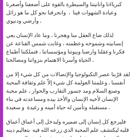
كبرياءَنا وانانيتنا والسيطرة بالقوة على أضعفنا وأصغرنا
وعبادة الشهوات فينا ، وانجرفنا نحو كل ما هو زائل
وأرضي ودنيوي .
لذلك ضاع العقل منا وهجرنا ، وما عاد الإنسان يعي
إنسانيته وشموخه وعظمته ، وغابت شمس القناعة عن
فكرنا وعقلنا وارضنا وبيوتنا ومؤسساتنا ، فتملكتنا أطماع
الحياة وأسرنا الاهتمام بنزواتنا ومصالحنا .
لقد قرّبنا عصر التكنولوجيا والإتصالات من كل شيء إلا من
أنفسنا . وعلمتنا العولمة كل شيء إلاّ علم وثقافة المحبة
وصنع السلام ومد جسور التقارب والحوار ، علم محبة
الإنسان لأخيه الإنسان والأخذ بيده ومساعدته في بناء
مستقبله وتأمين له حياة أمينه و رغيدة و سعيدة .
فليرجع كل إنسان إلى ضميره وليدخل إلى أعماق أعماق
قلبه ليكتشف علم المحبة الذي زرعه الله فيه بتعاليم دينه