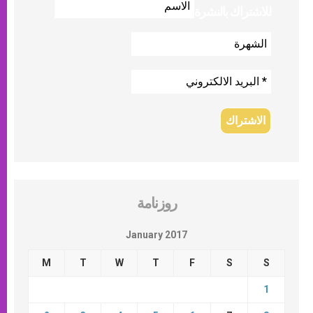
للاشتراك بالنشرة
روزنامة
January 2017
M
T
W
T
F
S
S
1