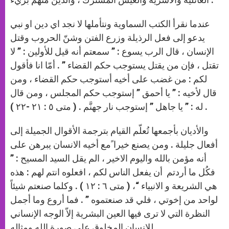
عندما نقرأ الكتب السماوية ونتأملها لا نجد اي دين او نبي
يدعو إلى فعل الرذيلة وزرع الفتن وشنّ الحروب وقتل
الإنسان ، قال الرب يسوع : ” سمعتم أنه قيل للأولين : ” لا
تقتل ، فإن من يقتل يستوجب حكم القضاء ” . أمّا انا فأقول
لكم : من غضب على أخيه أستوجب حكم القضاء ، ومن
قال لأخيه : ” يا أحمق ” إستوجب حكم المجلس ، ومن قال
له : ” يا جاهل ” إستوجب نار جهنَّم . ( متى ٥ : ٢١ -٢٢ ) .
والأديان بأجمعها تُعلّم القيام بترجمة الأقوال الجميلة إلى
أفعال جليلة . ومن يصنع خيرا ًمع أخيه الانسان يبرهن على
أنه مؤمن بالله واليوم الاخير ، الم يقل السيد المسيح : ”
فكُل ما أردتم أن يفعل الناس لكم ، افعلوه انتم لهم : هذه
هي الشريعة و الانبياء “، ( متى ٦ : ١٢ ) . وكلما صنعتم شيئاً
لواحد من إخوتي ، فلي قد صنعتموه ” . فما أروع وما أجمل
النظرة التي لا ترى فيها العين البشرية إلاّ الوجه الإنساني
للإنسان المخلوق على صورة الله ومثاله .