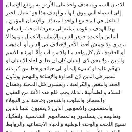
p
g
o
r
للاديان السماوية هدف واحد على الأرض به يرتفع الإنسان
p
e
k
r
إلى السماء التي يتوق إليها ، والهدف هذا هو : عمل الخير
الفاعل في المجتمع الواحد المتعدّد . والإنسان المؤمن ،
بهذا الهدف ، يقوده إيمانه إلى معرفة المحبة والسلام
أساس وأعمدة جوهر الدين والإيمان والاعمال . وبهذا لا
يزدري ولا يهمش أحدنا الأخر لإختلاف في الدين أو المذهب
أو العقيدة . لأن كل واحد منا ولِدَ من أب وأُمّ اورثاه الأسم
والدين . ولا يحق لاي إنسان كان ان يعادي اخاه الإنسان او
يتهجّم عليه او يُسيء إليه أو إلى حياته ويحط من كرامته
للتميز في الدين لإن العداوة والإساءة والتهجم يولدّون
الحقد والبغض والكراهية ، ويسببون قتل المحبة وفقدان
السلام والطمأنينة . لذلك يجب قلع هذه الآفة من العقول
والضمائر والقلوب والنفوس وخاصة لدى الجهلاء
والمتعصبين والاصوليين الذين لا يفقهون شيئا بالدين
وتعاليمه بل يتسلحون به لمصالحهم الشخصية ولتفكيك
نسيج اللحمة والوحدة الوطنية والحياة الاجتماعية والروابط
العائلية والأسرية والعيش المشترك ، والدين منهم بريء .