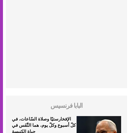
البابا فرنسيس
الإفخارستيّا وصلاة السّاعات، في
كلّ أسبوع وكلّ يوم، هما النَّفَس في
حياة الكنيسة