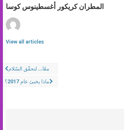
p
g
o
r
المطران كريكور أغسطينوس كوسا
p
e
k
r
View all articles
معًا... لنحقّق السّلام
ماذا يخبئ عام 2017؟