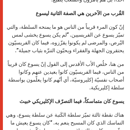
القُرب من الآخرين هي الصفة الثانية ليسوع
إنّ كون المرء قريباً من الناس هو ما يمنحه السلطة، والتي
تميّز يسوع عن الفريسيين. “لم يكن يسوع يخشى لمس
البُرص، والمرضى لم يكونوا يقزّزوه، فيما كان الفريسيّون
يحتقرون الجهلة والفقراء ويحبّون التنزّه بثياب جميلة”.
من هنا، خلُص الأب الأقدس إلى القول إنّ يسوع كان قريباً
من الناس، فيما الفريسيّون كانوا بعيدين عنهم وكانوا
أصحاب نفسيّة إكليروسيّة، أي أنّهم كانوا يعلّمون بواسطة
سلطة إكليريكية.
يسوع كان متماسكاً، فيما التصرّف الإكليريكي خبيث
هناك نقطة ثالثة تميّز سلطة الكَتبة عن سلطة يسوع، وهي
التماسك الذي كان المسيح ينعم به. “كان يسوع يعيش ما