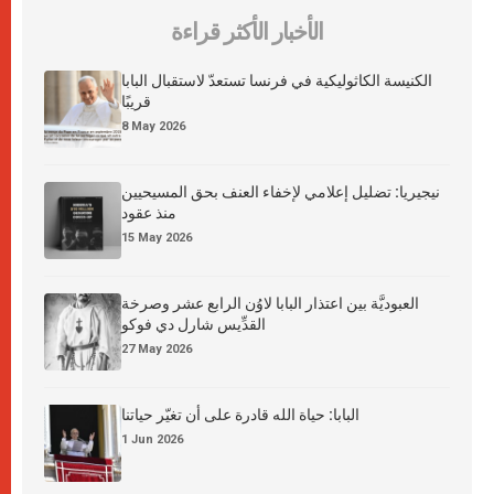
الأخبار الأكثر قراءة
الكنيسة الكاثوليكية في فرنسا تستعدّ لاستقبال البابا
قريبًا
8 May 2026
نيجيريا: تضليل إعلامي لإخفاء العنف بحق المسيحيين
منذ عقود
15 May 2026
العبوديَّة بين اعتذار البابا لاوُن الرابع عشر وصرخة
القدِّيس شارل دي فوكو
27 May 2026
البابا: حياة الله قادرة على أن تغيّر حياتنا
1 Jun 2026