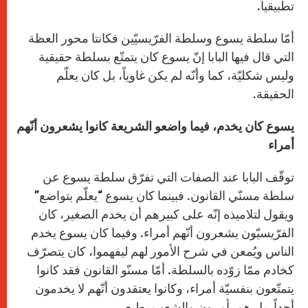
تطبيقياً.
أمّا سلطة يسوع وسلطة الفرّيسيّين فكانتا محور العظة
التي قال فيها البابا إنّ يسوع كان يتمتّع بسلطة حقيقية
وليس شكليّة، كما وأنّه لم يكن غاوياً، بل كان يعلّم
الحقيقة.
يسوع كان يخدم، فيما واضعو الشريعة كانوا يشعرون أنّهم
أمراء
توقّف البابا عند الصفات التي تفرّق سلطة يسوع عن
سلطة مسنّي القانون. فبينما كان يسوع “يعلّم بتواضع”
ويقول لتلاميذه إنّه على كبيرهم أن يخدم الصغير، كان
الفرّيسيّون يشعرون أنّهم أمراء. وفيما كان يسوع يخدم
الناس ويُمعن في شرح الأمور لهم ليفهموا، كان يتصرّف
كخادم ممّا زوّده بالسلطة. أمّا مسنّو القانون فقد كانوا
يتمتّعون بنفسيّة أمراء، وكانوا يعتقدون أنّهم لا يخدمون
أحداً، بل هم يأمرون والشعب يطيع.