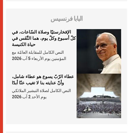
البابا فرنسيس
الإفخارستيّا وصلاة السّاعات، في
كلّ أسبوع وكلّ يوم، هما النَّفَس في
حياة الكنيسة
النص الكامل للمقابلة العامّة مع
المؤمنين يوم الأربعاء 5 آب 2026
عطاء الرّبّ يسوع هو عطاء شامل،
وأنّ عنايته بنا لا تغيب عنّا أبدًا
النص الكامل لصلاة التبشير الملائكي
يوم الأحد 2 آب 2026