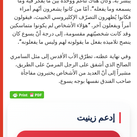
يبشّر به. وكان هناك تناغم ووحدة بين ما يفكّر فيه وما
يسمعه وما يفعله”. أمّا من كانوا يشعرون أنّهم أمراء
فكانوا يُظهرون التصرّف الإكليروسي الخبيث، فيقولون
أمراً ويفعلون آخر. “هؤلاء الأشخاص لم يكونوا متماسكين
وقد كانت شخصيّتهم مقسومة، إلى درجة أنّ يسوع كان
ينصح تلاميذه بفعل ما يقولونه لهم وليس ما يفعلونه”.
وفي نهاية عظته، تطرّق الأب الأقدس إلى مثل السامري
الصالح الذي أشفق على الرجل المرميّ على الطريق،
مشيراً إلى أنّ العديد من الأشخاص يختبرون مفاجأة
صاحب الفندق نفسها بوجه يسوع.
إدعم زينيت