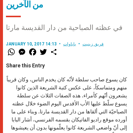
من الآخرين
في عظته الصباحية من دار القديسة مارتا
فريق زينيت
باباوات
JANUARY 10, 2017 14:13
W
M
F
T
S
h
e
a
w
h
a
s
c
i
a
t
s
e
t
r
Share this Entry
s
e
b
t
e
A
n
o
e
p
g
o
r
كان يسوع صاحب سلطة لأنّه كان يخدم الناس، وكان قريباً
p
e
k
r
منهم ومتماسكاً، على عكس كتبة الشريعة الذين كانوا
يشعرون أنّهم كأمراء. هذه الصفات الثلاث عن سلطة
يسوع سلّط عليها الأب الأقدس اليوم الضوء خلال عظته
الصباحيّة التي ألقاها من دار القديسة مارتا. وبناء على ما
أورده موقع راديو الفاتيكان بقسمه الفرنسي، أشار البابا
إلى أنّ واضعي الشريعة كانوا يعلّمونها بدون أن يعيشوها