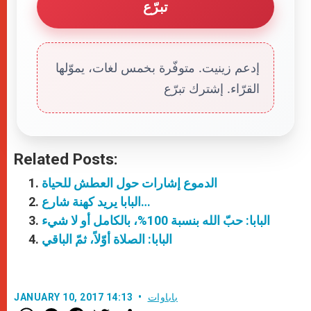
تبرّع
إدعم زينيت. متوفّرة بخمس لغات، يموّلها
القرّاء. إشترك تبرّع
Related Posts:
الدموع إشارات حول العطش للحياة
البابا يريد كهنة شارع…
البابا: حبّ الله بنسبة 100%، بالكامل أو لا شيء
البابا: الصلاة أوّلاً، ثمّ الباقي
باباوات
JANUARY 10, 2017 14:13
W
M
F
T
S