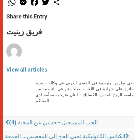
h
e
a
w
h
a
s
c
i
a
t
s
e
t
r
Share this Entry
s
e
b
t
e
A
n
o
e
p
g
o
r
فريق زينيت
p
e
k
r
View all articles
ندى بطرس مترجمة في القسم العربي في وكالة زينيت،
حائزة على شهادة في اللغات، وماجستير في الترجمة من
جامعة الروح القدس، الكسليك - لبنان مترجمة محلّفة لدى
المحاكم
الحب المستحيل - حدثني عن المحبة (4)
الكنائس الكاثوليكية تحيي الحج إلى المغطس... الجمعة