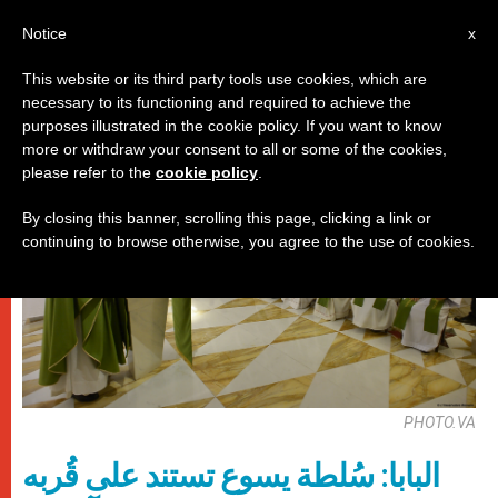
AR
Notice
x
This website or its third party tools use cookies, which are
necessary to its functioning and required to achieve the
باباوات
purposes illustrated in the cookie policy. If you want to know
more or withdraw your consent to all or some of the cookies,
please refer to the
cookie policy
.
By closing this banner, scrolling this page, clicking a link or
continuing to browse otherwise, you agree to the use of cookies.
PHOTO.VA
البابا: سُلطة يسوع تستند على قُربه