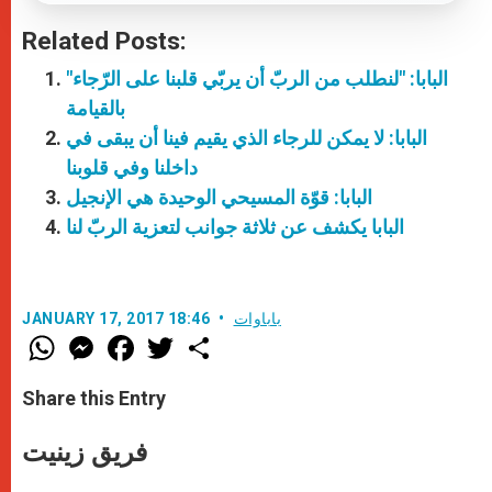
Related Posts:
"البابا: "لنطلب من الربّ أن يربّي قلبنا على الرّجاء
بالقيامة
البابا: لا يمكن للرجاء الذي يقيم فينا أن يبقى في
داخلنا وفي قلوبنا
البابا: قوّة المسيحي الوحيدة هي الإنجيل
البابا يكشف عن ثلاثة جوانب لتعزية الربّ لنا
باباوات
JANUARY 17, 2017 18:46
W
M
F
T
S
h
e
a
w
h
a
s
c
i
a
t
s
e
t
r
Share this Entry
s
e
b
t
e
A
n
o
e
p
g
o
r
فريق زينيت
p
e
k
r