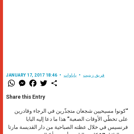
فريق زينيت
باباوات
JANUARY 17, 2017 18:46
W
M
F
T
S
h
e
a
w
h
a
s
c
i
a
t
s
e
t
r
Share this Entry
s
e
b
t
e
A
n
o
e
p
g
o
r
“كونوا مسيحيين شجعان متجذّرين في الرجاء وقادرين
p
e
k
r
على تخطّي الأوقات الصعبة” هذا ما دعا إليه البابا
فرنسيس في خلال عظته الصباحية من دار القديسة مارتا