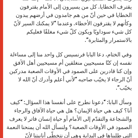
يقترف الخطايا. كل من يسيرون إلى الأمام يقترفون
الخطايا في حين أنّ من هم جامدون في أرضهم يبدون
وكأنهم لا يقترفون الأخطاء. وعندما “لا يمكنك السير لأنّ
كل شيء سوداويًا ويكون كلّ شيء مغلقًا فعليكم
بالاستمرار والمثابرة”.
وفي الختام، دعا البابا فرنسيس كل واحد منا إلى مساءلة
نفسه إن كنّا مسيحيين منغلقين أم مسيحيين أهل الأفق
وإن كنا قادرين على الصمود في الأوقات الصعبة مدركين
أنّ الرجاء لا يخيّب صاحبه “لأني أعلم وأدرك أنّ الله لا
يخيّب”.
وسأل البابا: “دعونا نطرح على أنفسنا هذا السؤال: “كيف
أنا؟ كيف هي حياة الإيمان؟ هل هي حياة الآفاق والرجاء
والشجاعة والتقدّم إلى الأمام أو حياة إنسان فاتر لا يعرف
الصمود في الأوقات الصعبة؟ ولنسأل الله أن يمنحنا النعمة
التي طلبناها في البداية وهي أن نتخطّى أنانيتنا لأنّ