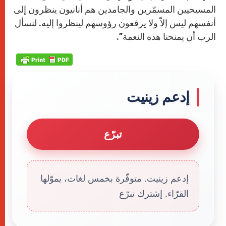
المسيحيين المسمّرين والجامدين هم أنانيون ينظرون إلى
أنفسهم ليس إلاّ ولا يرفعون رؤوسهم لينظروا إليه. لنسأل
الرب أن يمنحنا هذه النعمة”.
إدعم زينيت
تبرّع
إدعم زينيت. متوفّرة بخمس لغات، يموّلها
القرّاء. إشترك تبرّع