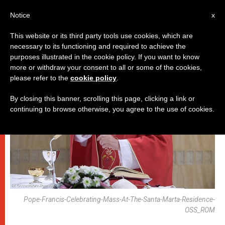
AR
Notice
x
This website or its third party tools use cookies, which are
necessary to its functioning and required to achieve the
باباوات
purposes illustrated in the cookie policy. If you want to know
more or withdraw your consent to all or some of the cookies,
please refer to the
cookie policy
.
By closing this banner, scrolling this page, clicking a link or
continuing to browse otherwise, you agree to the use of cookies.
Pope-Francis-Celebrating-Mass-At-The-Santa-Marta-Residence-
OSS_ROM