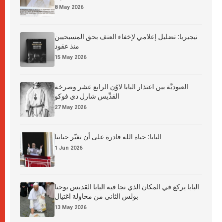
8 May 2026
نيجيريا: تضليل إعلامي لإخفاء العنف بحق المسيحيين
منذ عقود
15 May 2026
العبوديَّة بين اعتذار البابا لاوُن الرابع عشر وصرخة
القدِّيس شارل دي فوكو
27 May 2026
البابا: حياة الله قادرة على أن تغيّر حياتنا
1 Jun 2026
البابا يركع في المكان الذي نجا فيه البابا القديس يوحنا
بولس الثاني من محاولة اغتيال
13 May 2026