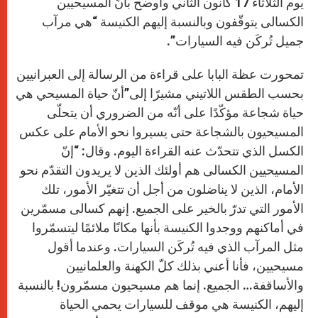
يوم الثلاثاء 17 كانون الثاني وأوضح بأنّ المسيحيين
الكسالى يتوقّفون وبالنسبة إليهم الكنيسة “هي مرآب
جميل تُركَن فيه السيارات”.
تمحورت عظة البابا على قراءة من الرسالة إلى العبرانيين
بحسب الطقس اللاتيني مشيرًا إلى”أنّ حياة المسيحي هي
حياة شجاعة مؤكّدًا على أنّه من الضروري أن يتحلّى
المسيحيون بالشجاعة حتى يسيروا نحو الأمام على عكس
الكسل الذي تتحدّث عنه القراءة اليوم. وقال: “إنّ
المسيحيين الكسالى هم أولئك الذين لا يريدون التقدّم نحو
الأمام، الذين لا يناضلون من أجل أن تتغيّر الأمور، تلك
الأمور التي تدرّ بالخير على الجميع. إنهم كسالى مسمّرين
في أماكنهم ووجدوا الكنيسة بأنها مكانًا ملائمًا ليتسمّروا
مثل المرآب الذي فيه تُركَن السيارات. وعندما أقول
مسيحيين، فأنا أعني بذلك كلّ الكهنة والعلمانيين
والأساقفة… الجميع. إنما هم مسيحيون مسمّرون! بالنسبة
إليهم، الكنيسة هي موقف للسيارات يحمي الحياة