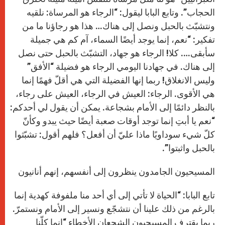
الحجاب”. وتابع البابا ليقول: “الرجاء هو المرساة: نلقيه
ونتشبّث بالحبل ونصل إلى هناك… هذا هو رجاؤنا ما من
تفكير: “نعم، إنما يوجد أيضًا السماء، آم كم هي جميلة
سأبقى…. كلا! الرجاء هو جهاد، التشبّث بالحبل حتى نصل
إلى هناك. في جهادنا اليومي الرجاء هو فضيلة “الأفق”
وليس الانغلاق! ربما إنها الفضيلة التي هي أقلّ فهمًا إنما
هي الأقوى. الرجاء: العيش في الرجاء، العيش على رجاء،
بالنظر دائمًا إلى الأمام بشجاعة. يمكن أن يقول لي أحدكم:
“نعم يا أبتِ إنما توجد أوقات صعبة أيضًا حيث يبدو وكأنّ
كلّ شيء سوداويًا ماذا عليّ أن أفعل؟ فلهم أقول: تشبّثوا
بالحبل واثبتوا”.
المسيحيون الجامدون ينظرون إلى أنفسهم، إنهم أنانيون
تابع البابا: “الحياة لا تأتي إلى أي أحد منا ملفوفة كهدية إنما
بالرغم من ذلك علينا أن نتشجّع ونسير إلى الأمام ونستمرّ.
ربما يقترف المسيحيون الشجعان الأخطاء “إنما كلّنا