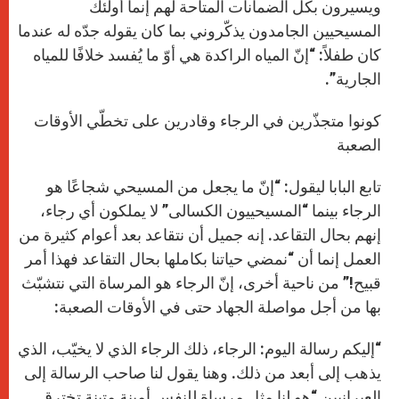
ويسيرون بكل الضمانات المتاحة لهم إنما أولئك
المسيحيين الجامدون يذكّروني بما كان يقوله جدّه له عندما
كان طفلاً: “إنّ المياه الراكدة هي أوّ ما يُفسد خلافًا للمياه
الجارية”.
كونوا متجذّرين في الرجاء وقادرين على تخطّي الأوقات
الصعبة
تابع البابا ليقول: “إنّ ما يجعل من المسيحي شجاعًا هو
الرجاء بينما “المسيحييون الكسالى” لا يملكون أي رجاء،
إنهم بحال التقاعد. إنه جميل أن نتقاعد بعد أعوام كثيرة من
العمل إنما أن “نمضي حياتنا بكاملها بحال التقاعد فهذا أمر
قبيح!” من ناحية أخرى، إنّ الرجاء هو المرساة التي نتشبّث
بها من أجل مواصلة الجهاد حتى في الأوقات الصعبة:
“إليكم رسالة اليوم: الرجاء، ذلك الرجاء الذي لا يخيّب، الذي
يذهب إلى أبعد من ذلك. وهنا يقول لنا صاحب الرسالة إلى
العبرانيين “هو لنا مثل مرساة للنفس أمينة متينة تخترق