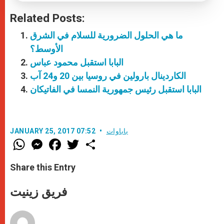
Related Posts:
ما هي الحلول الضرورية للسلام في الشرق
الأوسط؟
البابا استقبل محمود عباس
الكاردينال بارولين في روسيا بين 20 و24 آب
البابا استقبل رئيس جمهورية النمسا في الفاتيكان
باباوات
JANUARY 25, 2017 07:52
W
M
F
T
S
h
e
a
w
h
a
s
c
i
a
t
s
e
t
r
Share this Entry
s
e
b
t
e
A
n
o
e
p
g
o
r
فريق زينيت
p
e
k
r