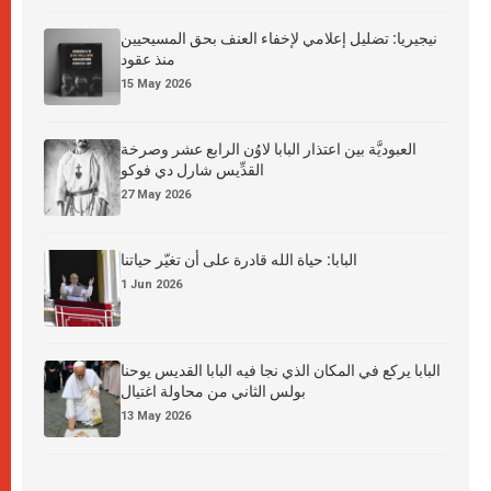
نيجيريا: تضليل إعلامي لإخفاء العنف بحق المسيحيين
منذ عقود
15 May 2026
العبوديَّة بين اعتذار البابا لاوُن الرابع عشر وصرخة
القدِّيس شارل دي فوكو
27 May 2026
البابا: حياة الله قادرة على أن تغيّر حياتنا
1 Jun 2026
البابا يركع في المكان الذي نجا فيه البابا القديس يوحنا
بولس الثاني من محاولة اغتيال
13 May 2026