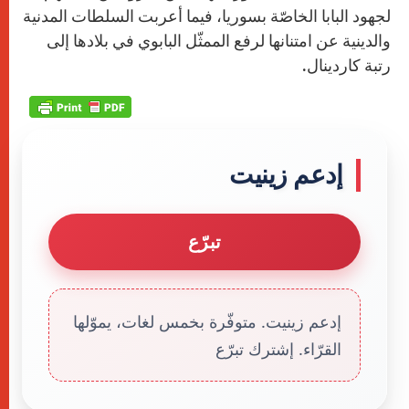
لجهود البابا الخاصّة بسوريا، فيما أعربت السلطات المدنية
والدينية عن امتنانها لرفع الممثّل البابوي في بلادها إلى
رتبة كاردينال.
إدعم زينيت
تبرّع
إدعم زينيت. متوفّرة بخمس لغات، يموّلها
القرّاء. إشترك تبرّع