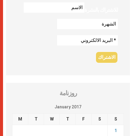
للاشتراك بالنشرة
روزنامة
January 2017
M
T
W
T
F
S
S
1