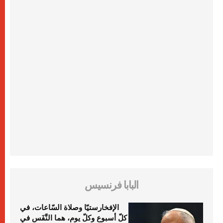
البابا فرنسيس
الإفخارستيّا وصلاة السّاعات، في
كلّ أسبوع وكلّ يوم، هما النَّفَس في