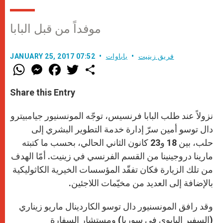
موفداً من قبل البابا
فريق زينيت
باباوات
JANUARY 25, 2017 07:52
W
M
F
T
S
h
e
a
w
h
a
s
c
i
a
t
s
e
t
r
Share this Entry
s
e
b
t
e
A
n
o
e
p
g
o
r
نزولاً عند طلب البابا فرنسيس، توجّه المونسنيور جيامبيترو
p
e
k
r
دال توسو أمين سرّ إدارة خدمة التطوير البشري إلى
حلب، بين 18 و23 كانون الثاني الحالي، بحسب ما كتبته
مارينا دروجينينا من القسم الفرنسي في زينيت. أمّا الهدف
من تلك الزيارة فكان تفقّد المؤسسات الخيرية الكاثوليكية
بالإضافة إلى العديد من مخيّمات اللاجئين.
وقد رافق المونسنيور دال توسو الكاردينال ماريو زيناري
(السفير البابوي في سوريا) ومستشار السفارة