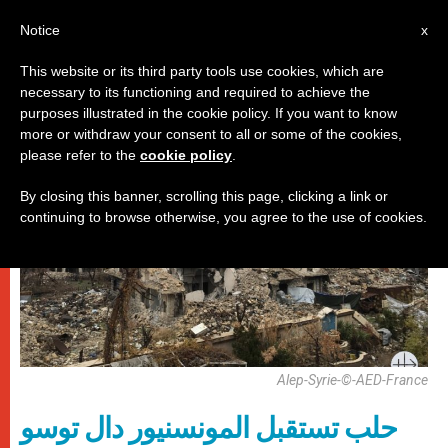
AR
Notice
x
This website or its third party tools use cookies, which are
necessary to its functioning and required to achieve the
باباوات
purposes illustrated in the cookie policy. If you want to know
more or withdraw your consent to all or some of the cookies,
please refer to the
cookie policy
.
By closing this banner, scrolling this page, clicking a link or
continuing to browse otherwise, you agree to the use of cookies.
Alep-Syrie-©-AED-France
حلب تستقبل المونسنيور دال توسو