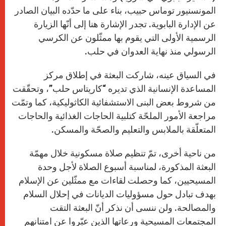
المونسنيور توماس حبيب، بناء على ما حدّده البيان الصادر
عن الإدارة البابوية. تجدر الإشارة هنا إلى أنّها الزيارة
الرسمية الأولى التي يقوم بها ممثّلون عن الكرسي
الرسولي منذ نهاية العدوان في حلب.
في السياق عينه، شاركت البعثة في إطلاق مركز
المساعدة الإنسانية الذي تديره “كاريتاس حلب”، وتحقّقت
من شروط بعض البنى الاستشفائية الكاثوليكية، كما وتمّت
مراجعة الأمور الملحّة كتلبية الحاجات الغذائية والحاجات
المتعلّقة بالملابس والتعليم والصحّة والمسكن.
من ناحية أخرى، تمّ تنظيم صلاة مسكونية خلال مهمّة
البعثة المذكورة، لمناسبة أسبوع الصلاة لأجل وحدة
المسيحيين، كما وحصلت لقاءات مع ممثّلين عن الإسلام
بهدف تبادل حول مسؤوليات الديانات في إحلال السلام
والمصالحة. ولن ننسى أن نذكر أنّ البعثة التقت
المجتمعات المسيحية ورعاتها الذين عبّروا عن امتنانهم