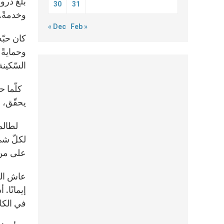
بلغ ذرو
30
31
وخدمةً. 
« Dec
Feb »
كان حبّه
وحمايةً
السّكين
كلّما حق
يحقّق، 
لطالما 
لكلّ شيء
على من
عاش المح
إيمانًا.
في الكل