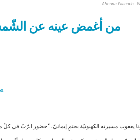
Abouna Yaacoub - W
في
ونا يعقوب مسيرته الكهنوتيّة بختمٍ إيمانيّ، “حضور الرّبّ في كل