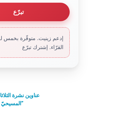
تبرّع
إدعم زينيت. متوفّرة بخمس لغا
القرّاء. إشترك تبرّع
عناوين نشرة الثلاثاء 10 كانون الأوّل 2024: فليكن لي بحسب
“المسيحيّ يشبه الشّجرة، ماويّتها النّعمة، أغصانها الفضائل”