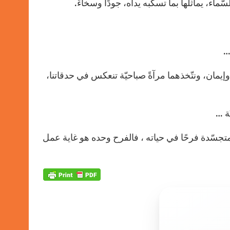
ماء، يماثلها بما تسكبه يداه، جودًا وسخاءً.
…
مان، ونتّخذهما مرآةً صباحيّة تنعكس في حدقاتنا،
ة …
والمتجسّدة فرحًا في حياته ، فالفرح وحده هو غاية عمل