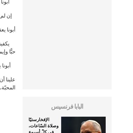
أبونا يع
إن لم تك
أبونا يع
يكفينا 
حبًّا وإي
أبونا ي
علينا أن
المحبّة
البابا فرنسيس
الإفخارستيّا
وصلاة السّاعات،
في كلّ أسبوع