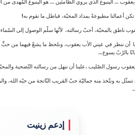
قوب … الينبوع الّذي يروي الظّامئين … هو الينبوع المُهدى من السّ
ن أعمالنا مطبوعةً بمداد المحبّة، فباطل ما نقوم به!
قوب ناطق بالمحبّة، أحبّ رسالته، لأنّها سلّم الوصول إلى السّماء
أن ننظر في عيني الأب يعقوب، ونلحظ ما يشعّ فيهما من حبٍّ وإي
مانًا بالرّبّ يسوع…
عقوب رسول الصّليب ،علينا أن ننهل من رسالته التّضحية والمحبّ
 نتمثّل به ونتّخذ منه جماليّة حبّ القريب النّاتجة من حبّه الله، 
…
إدعم زينيت