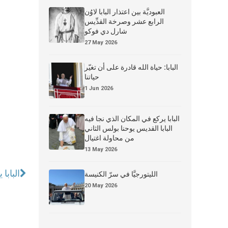
العبوديَّة بين اعتذار البابا لاوُن
الرابع عشر وصرخة القدِّيس
شارل دي فوكو
27 May 2026
البابا: حياة الله قادرة على أن تغيّر
حياتنا
1 Jun 2026
البابا يركع في المكان الذي نجا فيه
البابا القديس يوحنا بولس الثاني
من محاولة اغتيال
13 May 2026
البابا
الليتورجيَّا في سرّ الكنيسة
20 May 2026