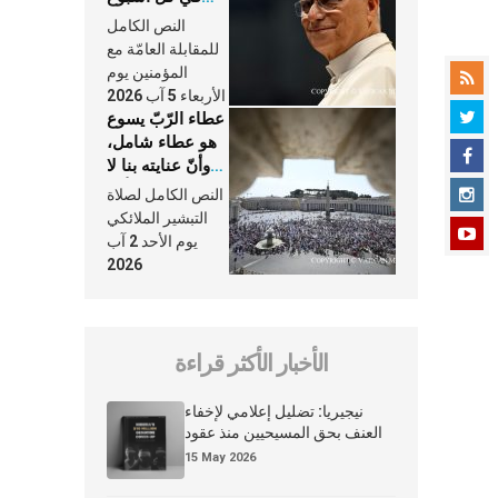
وكلّ يوم، هما
النص الكامل
النَّفَس في حياة
للمقابلة العامّة مع
الكنيسة
المؤمنين يوم
الأربعاء 5 آب 2026
عطاء الرّبّ يسوع
هو عطاء شامل،
وأنّ عنايته بنا لا
تغيب عنّا أبدًا
النص الكامل لصلاة
التبشير الملائكي
يوم الأحد 2 آب
2026
الأخبار الأكثر قراءة
نيجيريا: تضليل إعلامي لإخفاء
العنف بحق المسيحيين منذ عقود
15 May 2026