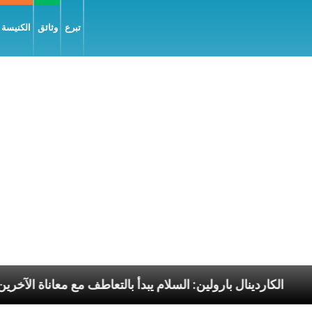
تبرع
وثائق
الكنيسة و
ابا الرسوليّة
الكاردينال بارولين: السلام يبدأ بالتعاطف