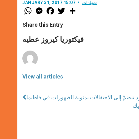
شهادات
JANUARY 31, 2017 15:07
W
M
F
T
S
h
e
a
w
h
a
s
c
i
a
t
s
e
t
r
Share this Entry
s
e
b
t
e
A
n
o
e
p
g
o
r
فيكتوريا كيروز عطيه
p
e
k
r
View all articles
د تنضمّ إلى الاحتفالات بمئوية الظهورات في فاطيما
يك