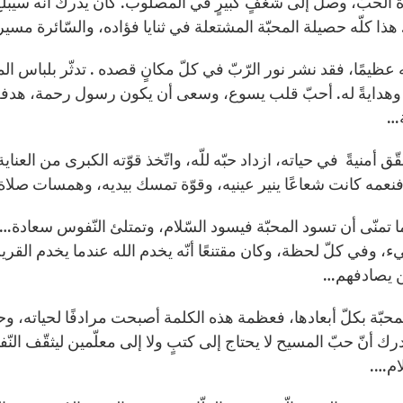
ة الحبّ، وصل إلى شغفٍ كبيرٍ في المصلوب. كان يدرك أنّه سيبلغ 
هذا كلّه حصيلة المحبّة المشتعلة في ثنايا فؤاده، والسّائرة مسي
 عظيمًا، فقد نشر نور الرّبّ في كلّ مكانٍ قصده . تدثّر بلباس المحب
 وهدايةً له. أحبّ قلب يسوع، وسعى أن يكون رسول رحمة، هدفه
ة…
ّق أمنيةً في حياته، ازداد حبّه للّه، واتّخذ قوّته الكبرى من العناية 
فنعمه كانت شعاعًا ينير عينيه، وقوّة تمسك بيديه، وهمسات صلاة
تمنّى أن تسود المحبّة فيسود السّلام، وتمتلئ النّفوس سعادة…حق
، وفي كلّ لحظة، وكان مقتنعًا أنّه يخدم الله عندما يخدم القريب
 يصادفهم…
بّة بكلّ أبعادها، فعظمة هذه الكلمة أصبحت مرادفًا لحياته، وحيا
 أدرك أنّ حبّ المسيح لا يحتاج إلى كتبٍ ولا إلى معلّمين ليثقّف الن
ام….