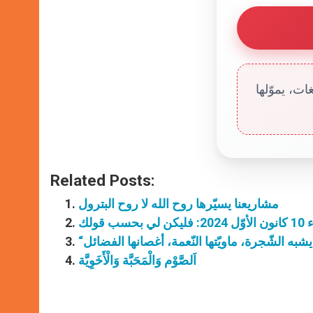
ت، يموّلها
Related Posts:
مشاريعنا يسيّرها روح الله لا روح البترول
 قولك
اَلصَّوْم وَالْمَحَبَّة وَالْأَخَوِيَّة