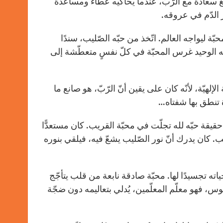
سعادةً مع الرّبّ، عندما يحاكيه عطاءً ومساعدةً
ر الدّم في عروقه.
ّة ليواجه العالم. اتّخذ من حبّه الصّليب، سندًا
 الوحيد غرس المحبّة في كلّ نفسٍ متعطّشة إلى
الإلهيّة، لأنّه كان على يقين أنّ الرّبّ، هو صانع ما
 تنطق بها شفتاه…
يقة حبّه لله تجلّت في محبّة القريب. كان مستعدًّا
. كان يدرك أنّ نور الصّليب يشعّ فيه، فيلقي بنوره
ته تجسيدًا لها. محبّة صادقة نابعة من قلب يتأجّج
ّفوس، فهو معلّم المعلّمين، يُدلي بتعاليمه دون ضجّة