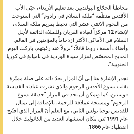
مخاطباً الحجّاج البولنديين بعد تعليم الأربعاء، حيّى الأب
الأقدس منظّمة “ملكة السلام في رادوم” التي استوحت
من النجوم الاثنتي عشر التي تحيط بمريم ملكة السلام،
لإنشاء 12 مركزاً لعبادة القربان وللصلاة الدائمة لأجل
السلام في الأماكن الأكثر ازدحاماً بالمؤمنين في العالم.
وأضاف أسقف روما قائلاً: “نزولاً عند رغبتهم، باركت اليوم
المذبح المخصّص لمزار سيدة الوردية في ناميانغ في كوريا
الجنوبية”.
تجدر الإشارة هنا إلى أنّ المزار بحدّ ذاته على صلة مميّزة
بقلب يسوع الأقدس الرحوم والذي نشرت عبادته القديسة
فوستين. كما ويمكن أن نجد في المزار “حديقة يسوع
الرحوم” ومسبحة عملاقة للرحمة، بالإضافة إلى تمثال
للقديس يوحنا بولس الثاني، مع العلم أنّ المزار الذي افتُتح
عام 1991 بُني مكان استشهاد العديد من الكاثوليك خلال
اضطهاد عام 1866.