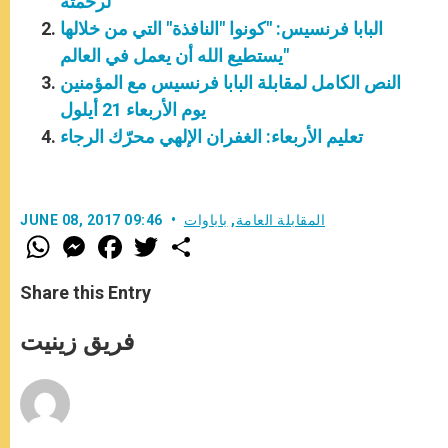
لرحمته"
البابا فرنسيس: "كونوا "النافذة" التي من خلالها
يستطيع الله أن يعمل في العالم"
النص الكامل لمقابلة البابا فرنسيس مع المؤمنين
يوم الأربعاء 21 أيلول
تعليم الأربعاء: الغفران الإلهي محرّك الرجاء
المقابلة العامة
,
باباوات
JUNE 08, 2017 09:46
W
M
F
T
S
h
e
a
w
h
a
s
c
i
a
t
s
e
t
r
Share this Entry
s
e
b
t
e
A
n
o
e
p
g
o
r
فريق زينيت
p
e
k
r