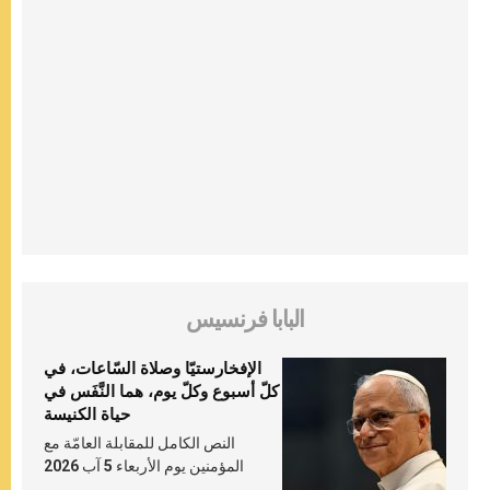
البابا فرنسيس
الإفخارستيّا وصلاة السّاعات، في
كلّ أسبوع وكلّ يوم، هما النَّفَس في
حياة الكنيسة
النص الكامل للمقابلة العامّة مع
المؤمنين يوم الأربعاء 5 آب 2026