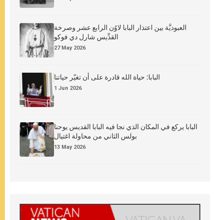
العبوديَّة بين اعتذار البابا لاوُن الرابع عشر وصرخة
القدِّيس شارل دي فوكو
27 May 2026
البابا: حياة الله قادرة على أن تغيّر حياتنا
1 Jun 2026
البابا يركع في المكان الذي نجا فيه البابا القديس يوحنا
بولس الثاني من محاولة اغتيال
13 May 2026