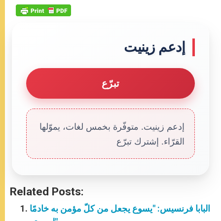
إدعم زينيت
تبرّع
إدعم زينيت. متوفّرة بخمس لغات، يموّلها
القرّاء. إشترك تبرّع
Related Posts:
البابا فرنسيس: "يسوع يجعل من كلّ مؤمن به خادمًا