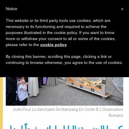
AR
Notice
x
This website or its third party tools use cookies, which are
necessary to its functioning and required to achieve the
,
المقابلة العامة
باباوات
purposes illustrated in the cookie policy. If you want to know
more or withdraw your consent to all or some of the cookies,
please refer to the
cookie policy
.
By closing this banner, scrolling this page, clicking a link or
continuing to browse otherwise, you agree to the use of cookies.
Autel Pour Le Sanctuaire De Namyang En Corée © L'Osservatore
Romano