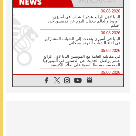
06.08.2026
البابا لاوُن الرابع عشر للشباب في أسيزي:
"أوروبا والعالم يبحثان اليوم عن قديسين جُدد
فيكم"
06.08.2026
البابا في أسيزي يتحدث إلى الشباب المشاركين
في لقاء الشباب الفرنسيسكاني
05.08.2026
في مقابلته العامة مع المؤمنين البابا لاوُن الرابع
عشر يواصل الحديث عن الدستور في الليتورجيا
المقدسة مسلطا الضوء على صلاة الكنيسة
05.08.2026
البابا لاوُن الرابع عشر يزور في تشرين الثاني
٢٠٢٦ أوروغواي والأرجنتين وبيرو
05.08.2026
خمسون عاما على استشهاد الأسقف الأرجنتيني
الطوباوي إنريكي أنجيليلي
05.08.2026
البابا لفرسان كولومبوس: هناك حاجة ماسة إلى
أنبياء تناغم يسعون إلى بناء الجسور
04.08.2026
وفاة الكاردينال جوليو دوارتي لانغا