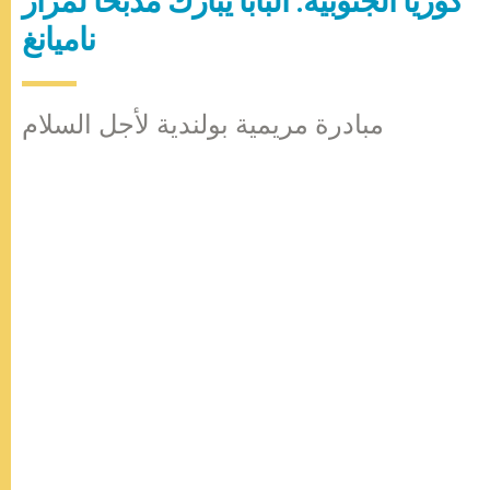
كوريا الجنوبية: البابا يبارك مذبحاً لمزار
ناميانغ
مبادرة مريمية بولندية لأجل السلام