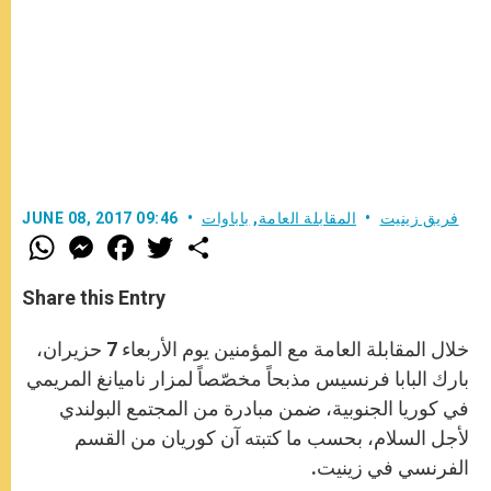
فريق زينيت
المقابلة العامة
,
باباوات
JUNE 08, 2017 09:46
W
M
F
T
S
h
e
a
w
h
a
s
c
i
a
t
s
e
t
r
Share this Entry
s
e
b
t
e
A
n
o
e
p
g
o
r
خلال المقابلة العامة مع المؤمنين يوم الأربعاء 7 حزيران،
p
e
k
r
بارك البابا فرنسيس مذبحاً مخصّصاً لمزار ناميانغ المريمي
في كوريا الجنوبية، ضمن مبادرة من المجتمع البولندي
لأجل السلام، بحسب ما كتبته آن كوريان من القسم
الفرنسي في زينيت.