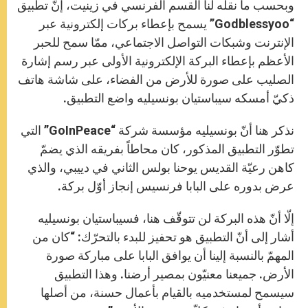
وبحسب ما نقله لنا القسم الفرنسي في زينيت، إنّ تطبيق
“Godblessyoo” يسمح بإعطاء بركات إلكترونية عبر
الإنترنت وشبكات التواصل الاجتماعي، ممّا سمح للحبر
الأعظم بإعطاء البركة الإلكترونية الأولى عبر رسم إشارة
الصليب على صورة للأرض من الفضاء، على شاشة هاتف
ذكيّ أمسكه سيباستيان بونسيليه واضع التطبيق.
نذكر هنا أنّ بونسيليه مؤسسة شركة “GoInPeace” التي
تطوّر التطبيق المذكور، كان محاطاً بفريقه الذي يضمّ
كاهن رعيّة القديس يوحنا بولس الثاني في دييبي، والذي
عرض بدوره على البابا فرنسيس إنجاز أوّل بركة.
إلّا أنّ هذه البركة لن تتوقّف هنا، فسيباستيان بونسيليه
أشار إلى أنّ التطبيق هو تحفيز للبدء بالتحرّك: “كان من
المهمّ بالنسبة إلينا أن يوافق البابا على مباركة صورة
الأرض. جميعنا معنيّون بمصير أرضنا. وهذا التطبيق
سيسمح لمستخدميه بالقيام بأعمال حسنة، من أصلها