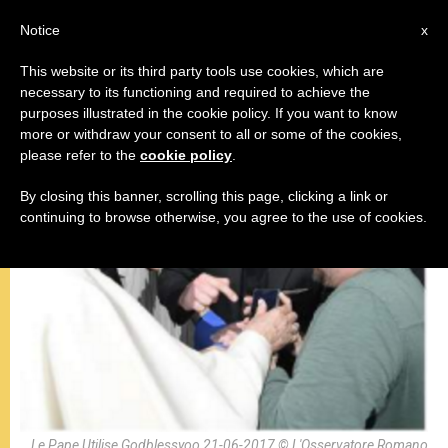
AR
Notice
x
This website or its third party tools use cookies, which are
necessary to its functioning and required to achieve the
,
المقابلة العامة
باباوات
purposes illustrated in the cookie policy. If you want to know
more or withdraw your consent to all or some of the cookies,
please refer to the
cookie policy
.
By closing this banner, scrolling this page, clicking a link or
continuing to browse otherwise, you agree to the use of cookies.
Le Pape Utilise Godblessyoo 21-06-2017 © L'Osservatore Romano