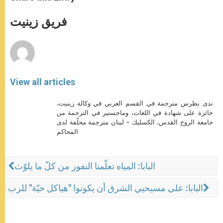
s
e
b
t
e
A
n
o
e
p
g
o
r
فريق زينيت
p
e
k
r
View all articles
ندى بطرس مترجمة في القسم العربي في وكالة زينيت،
حائزة على شهادة في اللغات، وماجستير في الترجمة من
جامعة الروح القدس، الكسليك - لبنان مترجمة محلّفة لدى
المحاكم
البابا: المياه تعلّمنا النفور من كلّ ما يلوّث
البابا: على مسيحيي الشرق أن يكونوا "هياكل حيّة" للرب