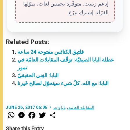
إدعم زينيت. متوفّرة بخمس لغات، يموّلها
القرّاء. إشترك تبرّع
Related Posts:
فلتبقَ الكنائس مفتوحة 24 ساعة
عطلة البابا الصيفيّة: توقّف المقابلات العامّة في
تموز
البابا: الغِنى الحقيقيّ
البابا: مع الله، كلّ شيء سيتحوّل لصالح خَيرنا
المقابلة العامة
,
باباوات
JUNE 26, 2017 06:06
W
M
F
T
S
h
e
a
w
h
a
s
c
i
a
t
s
e
t
r
Share this Entry