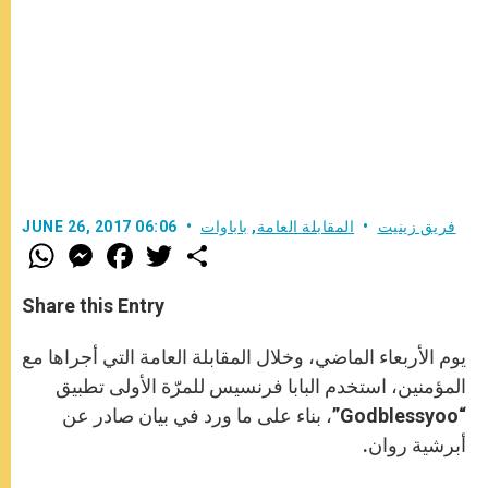
فريق زينيت
المقابلة العامة
,
باباوات
JUNE 26, 2017 06:06
W
M
F
T
S
h
e
a
w
h
a
s
c
i
a
t
s
e
t
r
Share this Entry
s
e
b
t
e
A
n
o
e
p
g
o
r
يوم الأربعاء الماضي، وخلال المقابلة العامة التي أجراها مع
p
e
k
r
المؤمنين، استخدم البابا فرنسيس للمرّة الأولى تطبيق
“Godblessyoo”، بناء على ما ورد في بيان صادر عن
أبرشية روان.