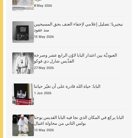
8 May 2026
نيجيريا: تضليل إعلامي لإخفاء العنف بحق المسيحيين
منذ عقود
15 May 2026
العبوديَّة بين اعتذار البابا لاوُن الرابع عشر وصرخة
القدِّيس شارل دي فوكو
27 May 2026
البابا: حياة الله قادرة على أن تغيّر حياتنا
1 Jun 2026
البابا يركع في المكان الذي نجا فيه البابا القديس يوحنا
بولس الثاني من محاولة اغتيال
13 May 2026