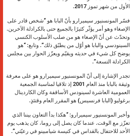
الأول من شهر تموز 2017.
فسّر المونسنيور سيميرارو بأنّ البابا هو “شخص قادر على
الإصغاء وهو أمر يؤثّر كثيرًا بالجميع حتى بالكرادلة الآخرين.
وتحدّث عن أنّ الإصغاء هو من صلب الأسلوب الكنسي
السينودسي والبابا هو أوّل من يطبّق ذلك”. وتابع: “هو
يوضح كل شيء في حديثه ويقيّم ويعزّز الحوار بين مجلس
الكرادلة التسعة”.
تجدر الإشارة إلى أنّ المونسنيور سيميرارو هو على معرفة
وثيقة بالبابا منذ العام 2001 إذ تلاقيا لمناسبة الجمعية
العمومية العاشرة لسينودس الأساقفة وكان الكاردينال
برغوليو (البابا فرنسيس) هو المقرر العام وقتئذٍ.
وأخبر المونسنيور سيميرارو: “هكذا بدأ التعاون بيننا الذي
تعزّز مع الوقت. عندما كان يصل إلى روما، كان يذهب يوم
الأحد للاحتفال بالقداس في كنيسة شيامبينو في رعيّتي”.