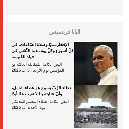
البابا فرنسيس
الإفخارستيّا وصلاة السّاعات، في
كلّ أسبوع وكلّ يوم، هما النَّفَس في
حياة الكنيسة
النص الكامل للمقابلة العامّة مع
المؤمنين يوم الأربعاء 5 آب 2026
عطاء الرّبّ يسوع هو عطاء شامل،
وأنّ عنايته بنا لا تغيب عنّا أبدًا
النص الكامل لصلاة التبشير الملائكي
يوم الأحد 2 آب 2026