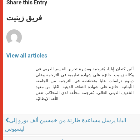
t
s
e
t
r
Share this Entry
s
e
b
t
e
A
n
o
e
p
g
o
r
فريق زينيت
p
e
k
r
View all articles
ألين كنعان إيليا، مُترجمة ومديرة تحرير القسم العربي في
وكالة زينيت. حائزة على شهادة تعليمية في الترجمة وعلى
دبلوم دراسات عليا متخصّصة في الترجمة من الجامعة
اللّبنانية. حائزة على شهادة الثقافة الدينية العُليا من معهد
التثقيف الديني العالي. مُترجمة محلَّفة لدى المحاكم. تتقن
اللّغة الإيطاليّة
البابا يرسل مساعدة طارئة من خمسين ألف يورو إلى
ليسبوس