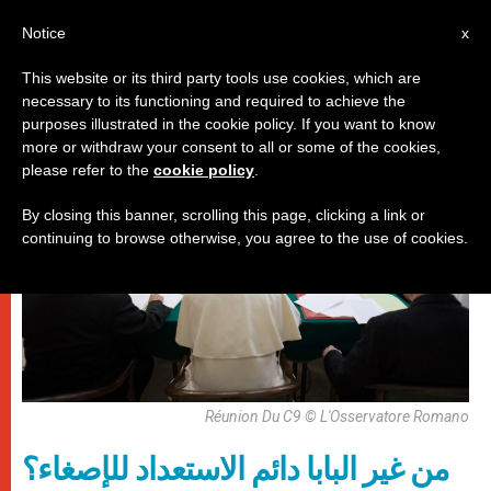
AR
Notice
x
This website or its third party tools use cookies, which are
necessary to its functioning and required to achieve the
باباوات
purposes illustrated in the cookie policy. If you want to know
more or withdraw your consent to all or some of the cookies,
please refer to the
cookie policy
.
By closing this banner, scrolling this page, clicking a link or
continuing to browse otherwise, you agree to the use of cookies.
Réunion Du C9 © L'Osservatore Romano
من غير البابا دائم الاستعداد للإصغاء؟