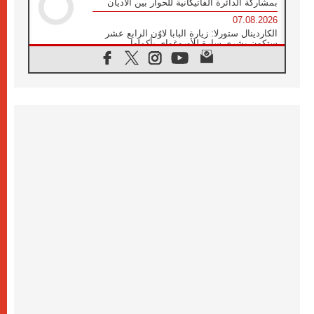
بمشاركة الدائرة الفاتيكانية للحوار بين الأديان
07.08.2026
الكاردينال ستورلا: زيارة البابا لاوُن الرابع عشر
ستكون بشرى سارة للأوروغواي بأكملها
07.08.2026
الفاتيكان يعلن برنامج الزيارة الرسولية للبابا لاوُن
الرابع عشر إلى فرنسا
07.08.2026
في الذكرى الـ ٨١ لحادثة هيروشيما الكنيسة في
اليابان تنظم ١٠ أيام للصلاة على نية السلام
07.08.2026
الكنيسة في الأوروغواي: زيارة البابا ستعزز
الإيمان والرجاء
06.08.2026
الاجتماع الشهري للمطارنة الموارنة
06.08.2026
الكاردينال روسي: زيارة البابا لاوُن إلى الأرجنتين
هي تكريم للبابا فرنسيس
06.08.2026
زيارة البابا إلى البيرو ستكون زمن نعمة ومصالحة
ورجاء