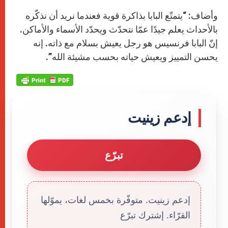
وأضاف: “يتمتّع البابا بذاكرة قوية فعندما نريد أن نذكّره
بالأحداث يعلم جيدًا عمّا نتحدّث ويحدّد الأسماء والأماكن.
إنّ البابا فرنسيس هو رجل يعيش بسلام مع ذاته. إنه
يحسن التمييز ويعيش حياته بحسب مشيئة الله”.
إدعم زينيت
تبرّع
إدعم زينيت. متوفّرة بخمس لغات، يموّلها
القرّاء. إشترك تبرّع