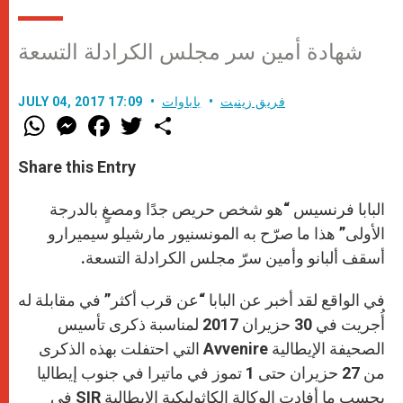
شهادة أمين سر مجلس الكرادلة التسعة
فريق زينيت
باباوات
JULY 04, 2017 17:09
W
M
F
T
S
h
e
a
w
h
a
s
c
i
a
t
s
e
t
r
Share this Entry
s
e
b
t
e
A
n
o
e
p
g
o
r
البابا فرنسيس “هو شخص حريص جدًا ومصغٍ بالدرجة
p
e
k
r
الأولى” هذا ما صرّح به المونسنيور مارشيلو سيميرارو
أسقف ألبانو وأمين سرّ مجلس الكرادلة التسعة.
في الواقع لقد أخبر عن البابا “عن قرب أكثر” في مقابلة له
أُجريت في 30 حزيران 2017 لمناسبة ذكرى تأسيس
الصحيفة الإيطالية Avvenire التي احتفلت بهذه الذكرى
من 27 حزيران حتى 1 تموز في ماتيرا في جنوب إيطاليا
بحسب ما أفادت الوكالة الكاثوليكية الإيطالية SIR في