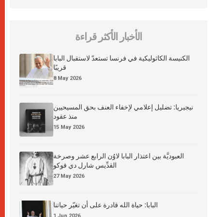
الأخبار الأكثر قراءة
الكنيسة الكاثوليكية في فرنسا تستعدّ لاستقبال البابا
قريبًا
8 May 2026
نيجيريا: تضليل إعلامي لإخفاء العنف بحق المسيحيين
منذ عقود
15 May 2026
العبوديَّة بين اعتذار البابا لاوُن الرابع عشر وصرخة
القدِّيس شارل دي فوكو
27 May 2026
البابا: حياة الله قادرة على أن تغيّر حياتنا
1 Jun 2026