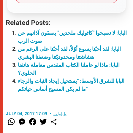
Related Posts:
البابا: لا تصبحوا "كاثوليك ملحدين" يصمّون آذانهم عن
صوت الرب
البابا: لقد أحبّنا يسوع أوّلاً، لقد أحبّنا على الرغم من
هشاشتنا ومحدوديّتنا وضعفنا البشري
البابا: ماذا لو عاملنا الكتاب المقدس معاملة هاتفنا
الخلوي؟
البابا للشرق الأوسط: "يستحيل إيجاد الثبات والرجاء
ما لم يكن المسيح أساس حياتكم"
باباوات
JULY 04, 2017 17:09
W
M
F
T
S
h
e
a
w
h
a
s
c
i
a