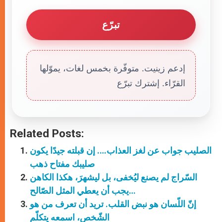
تبرّع
إدعم زينيت. متوفّرة بخمس لغات، يموّلها
القرّاء. إشترك تبرّع
Related Posts:
الصليب جواب عن لغز العذاب…. إن قبلته جيدًا يكون
صليبك مفتاح ذهب
السّراج لم يصنع ليُخفى، بل ليشهرَ، هكذا الكاهن
يجب أن يعطي المثل الصّالح…
إنّ اللّسان هو نبض القلب. تريد أن تعرف من هو
الشّخص، اسمعه يتكلّم