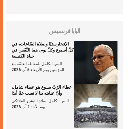
البابا فرنسيس
الإفخارستيّا وصلاة السّاعات، في
كلّ أسبوع وكلّ يوم، هما النَّفَس في
حياة الكنيسة
النص الكامل للمقابلة العامّة مع
المؤمنين يوم الأربعاء 5 آب 2026
عطاء الرّبّ يسوع هو عطاء شامل،
وأنّ عنايته بنا لا تغيب عنّا أبدًا
النص الكامل لصلاة التبشير الملائكي
يوم الأحد 2 آب 2026