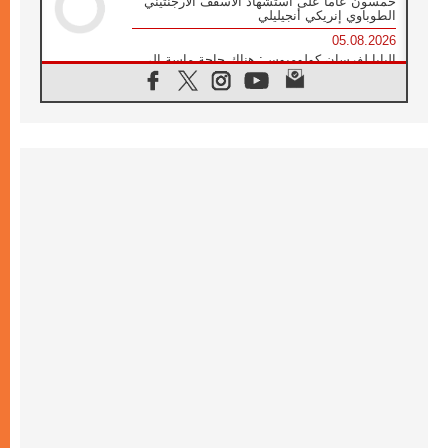
خمسون عاما على استشهاد الأسقف الأرجنتيني
الطوباوي إنريكي أنجيليلي
05.08.2026
البابا لفرسان كولومبوس: هناك حاجة ماسة إلى
أنبياء تناغم يسعون إلى بناء الجسور
04.08.2026
وفاة الكاردينال جوليو دوارتي لانغا
04.08.2026
عميد دائرة الحوار بين الأديان يفتتح في سيول
أول لقاء مسيحي كونفوشي
04.08.2026
إطلاق النشيد الرسمي لليوم العالمي للشباب في
سيول
04.08.2026
رسالة البابا لاوُن الرابع عشر إلى المشاركين في
المؤتمر العالمي لمنظمة سيغنيس
04.08.2026
الكاردينال بارولين: إنَّ الحوار يُستبدل اليوم
بالقوة، ويجب حماية الحقوق المهددة
بالأيديولوجيات
04.08.2026
كنيسة المغرب تقدم المساعدة إلى العائدين من
سبتة وتدعو إلى معالجة جذور الهجرة