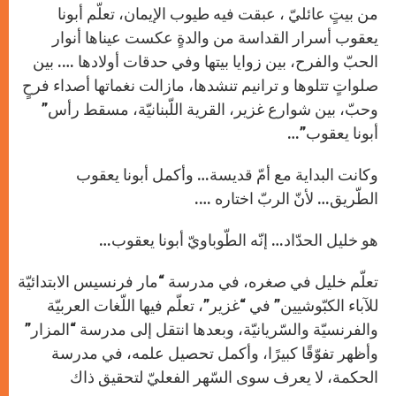
p
g
o
r
من بيتٍ عائليّ ، عبقت فيه طيوب الإيمان، تعلّم أبونا
p
e
k
r
يعقوب أسرار القداسة من والدةٍ عكست عيناها أنوار
الحبّ والفرح، بين زوايا بيتها وفي حدقات أولادها …. بين
صلواتٍ تتلوها و ترانيم تنشدها، مازالت نغماتها أصداء فرحٍ
وحبّ، بين شوارع غزير، القرية اللّبنانيّة، مسقط رأس”
أبونا يعقوب”…
وكانت البداية مع أمّ قديسة… وأكمل أبونا يعقوب
الطّريق… لأنّ الربّ اختاره ….
هو خليل الحدّاد… إنّه الطّوباويّ أبونا يعقوب…
تعلّم خليل في صغره، في مدرسة “مار فرنسيس الابتدائيّة
للآباء الكبّوشيين” في “غزير”، تعلّم فيها اللّغات العربيّة
والفرنسيّة والسّريانيّة، وبعدها انتقل إلى مدرسة “المزار”
وأظهر تفوّقًا كبيرًا، وأكمل تحصيل علمه، في مدرسة
الحكمة، لا يعرف سوى السّهر الفعليّ لتحقيق ذاك