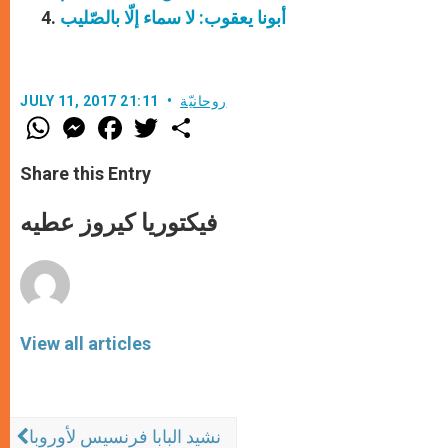
أبونا يعقوب: لا سماء إلّا بالصّليب
روحانيّة
JULY 11, 2017 21:11
W
M
F
T
S
h
e
a
w
h
a
s
c
i
a
t
s
e
t
r
Share this Entry
s
e
b
t
e
A
n
o
e
p
g
o
r
فيكتوريا كيروز عطيه
p
e
k
r
View all articles
نشيد البابا فرنسيس لأوروبا