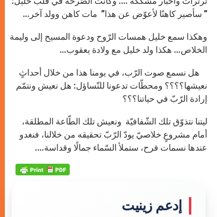
ثرثرات وأخبار مشكّكة …. وكانت الصّرخة في قلب خليل:
” سأصير كاهنًا لأعوّض عن هذا” مات كاهن وولد آخر…
وهكذا سمع خليل همسات الرّوح ودعوة المسيح إلى وليمة
الخلاص… هكذا ولد خليل مع ولادة يعقوب…
هل نسمع صوت الرّب، في يومنا هذا من خلال أحداثٍ
نعيشها؟؟؟؟ ومحطّات تدعونا للتّساؤل: هل نعيش ونتمّم
إرادة الرّبّ في حياتنا؟؟؟
ليتنا نتذوّق تلك الشّفافيّة ونعيش تلك الطّاعة المطلقة،
أمام مشروعٍ خلاصيّ يودّ الرّبّ تحقيقه من خلالنا، فنغدو
عندها نسمات فرح، ستملأ السّماء جمالًا وقداسة….
إدعم زينيت