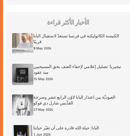
الأخبار الأكثر قراءة
الكنيسة الكاثوليكية في فرنسا تستعدّ لاستقبال البابا
قريبًا
8 May 2026
نيجيريا: تضليل إعلامي لإخفاء العنف بحق المسيحيين
منذ عقود
15 May 2026
العبوديَّة بين اعتذار البابا لاوُن الرابع عشر وصرخة
القدِّيس شارل دي فوكو
27 May 2026
البابا: حياة الله قادرة على أن تغيّر حياتنا
1 Jun 2026