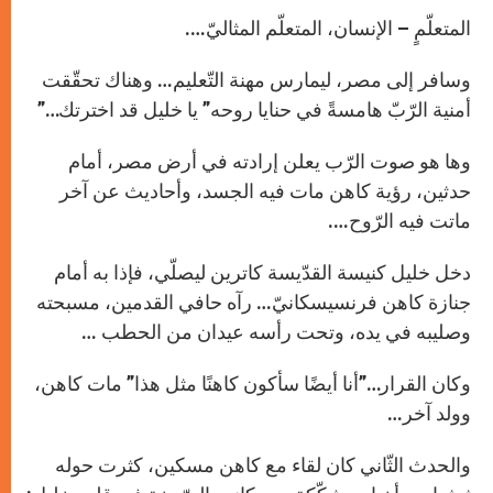
المتعلّمٍ – الإنسان، المتعلّم المثاليّ….
وسافر إلى مصر، ليمارس مهنة التّعليم… وهناك تحقّقت
أمنية الرّبّ هامسةً في حنايا روحه” يا خليل قد اخترتك…”
وها هو صوت الرّب يعلن إرادته في أرض مصر، أمام
حدثين، رؤية كاهن مات فيه الجسد، وأحاديث عن آخر
ماتت فيه الرّوح….
دخل خليل كنيسة القدّيسة كاترين ليصلّي، فإذا به أمام
جنازة كاهن فرنسيسكانيّ… رآه حافي القدمين، مسبحته
وصليبه في يده، وتحت رأسه عيدان من الحطب …
وكان القرار…”أنا أيضًا سأكون كاهنًا مثل هذا” مات كاهن،
وولد آخر…
والحدث الثّاني كان لقاء مع كاهن مسكين، كثرت حوله