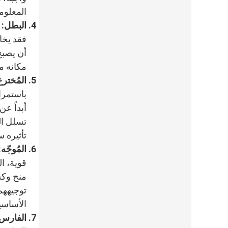
المعلوم
البطل:
ا
فقد يخا
أن يصبح
مكانه مت
المُخترع
باستمرا
أبداً ع
تسلل ال
تأثيره س
المُوجّه:
قوية، ال
منح وكس
توجيههم
الأساسي
الفارس: