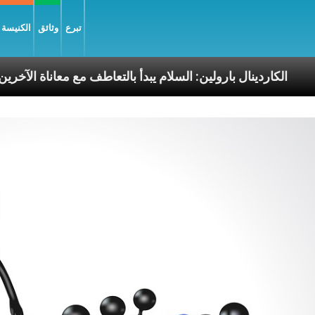
تبرع
وثائق
الكنيسة و
لرسوليّة
الكاردينال بارولين: السلام يبدأ بالتعاطف مع م