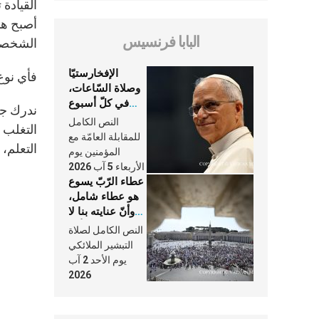
القيادة
أصبح هد
البابا فرنسيس
الشخصية
الإفخارستيّا
فأي نوع
وصلاة السّاعات،
في كلّ أسبوع
ندرك جي
وكلّ يوم، هما
النص الكامل
التغلب 
النَّفَس في حياة
للمقابلة العامّة مع
التعلم،
الكنيسة
المؤمنين يوم
الأربعاء 5 آب 2026
عطاء الرّبّ يسوع
هو عطاء شامل،
وأنّ عنايته بنا لا
تغيب عنّا أبدًا
النص الكامل لصلاة
التبشير الملائكي
يوم الأحد 2 آب
2026