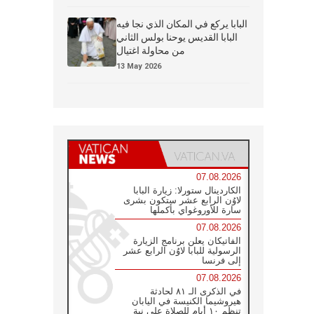
البابا يركع في المكان الذي نجا فيه
البابا القديس يوحنا بولس الثاني
من محاولة اغتيال
13 May 2026
07.08.2026
الكاردينال ستورلا: زيارة البابا
لاوُن الرابع عشر ستكون بشرى
سارة للأوروغواي بأكملها
07.08.2026
الفاتيكان يعلن برنامج الزيارة
الرسولية للبابا لاوُن الرابع عشر
إلى فرنسا
07.08.2026
في الذكرى الـ ٨١ لحادثة
هيروشيما الكنيسة في اليابان
تنظم ١٠ أيام للصلاة على نية