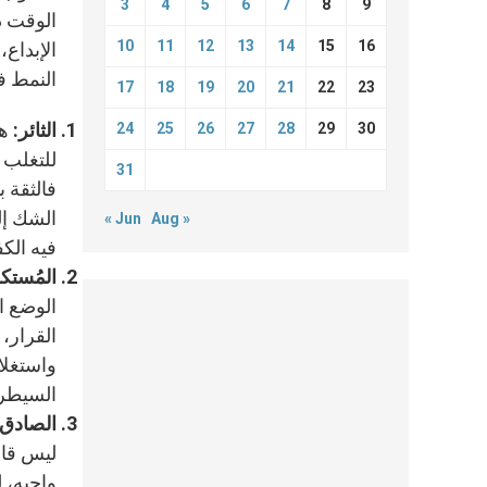
3
4
5
6
7
8
9
الوقت ذ
10
11
12
13
14
15
16
الإبداع،
النمط فقد صممت داسكال
17
18
19
20
21
22
23
الثائر:
هو
24
25
26
27
28
29
30
للتغلب 
31
فالثقة 
الشك إلى
« Jun
Aug »
فيه الكف
المُست
الوضع ا
القرار،
واستغلا
السيطر
الصادق:
ليس قاس
واجبه، 