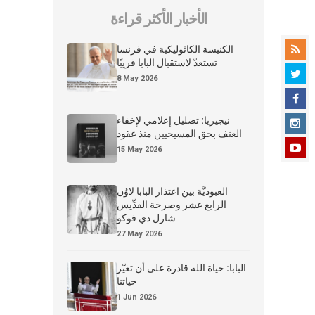
الأخبار الأكثر قراءة
الكنيسة الكاثوليكية في فرنسا
تستعدّ لاستقبال البابا قريبًا
8 May 2026
نيجيريا: تضليل إعلامي لإخفاء
العنف بحق المسيحيين منذ عقود
15 May 2026
العبوديَّة بين اعتذار البابا لاوُن
الرابع عشر وصرخة القدِّيس
شارل دي فوكو
27 May 2026
البابا: حياة الله قادرة على أن تغيّر
حياتنا
1 Jun 2026