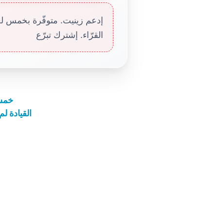
إدعم زينيت. متوفّرة بخمس لغا
القرّاء. إشترك تبرّع
خمسة
القيادة ل