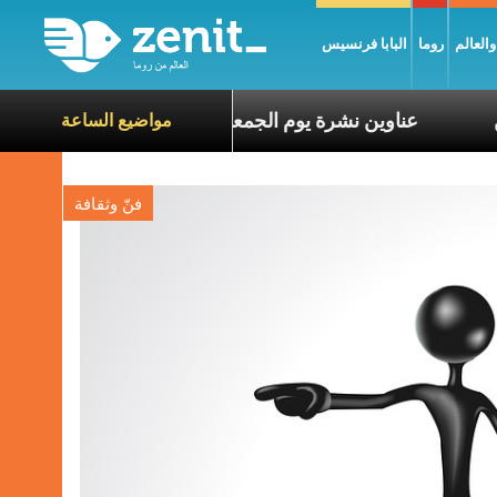
العالم
روما
البابا فرنسيس
عاناة الآخرين
عناوين نشرة يوم الجمعة 7 آب 2026: السلام يُبنى بصبر يومًا بعد يوم
مواضيع الساعة
فنّ وثقافة