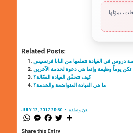
ت، يموّلها
Related Posts:
 دروس في القيادة نتعلمها من البابا فرنسيس
م تكن يوماً وظيفة وإنما هي دعوة لخدمة الآخرين
كيف تتحقّق القيادة الفعّالة؟
ما هي القيادة المتواضعة والخدمة؟
فنّ وثقافة
JULY 12, 2017 20:50
W
M
F
T
S
h
e
a
w
h
a
s
c
i
a
t
s
e
t
r
Share this Entry