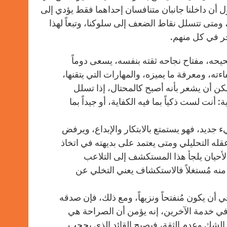
ل أن داخلنا جانبان متنافسان إحداهما فقط يؤدي إلى
، ومتى تتسلل نقاط الضعف إلى سلوكنا، وتبعاً لهذا
يحه، مفتاح نجاحه ثقته بنفسه، يسعى دوماً
ه، ومعرفة ما يميزه، والمهارات التي يتقنها،
مكن أن يشعر بأنه أصبح كالمحتال، إذا تسلل
أنت لست ذكياً بما فيه الكفاية، أو جيداً بما
جديد، فهو يستمتع بالابتكار والإبداع، ويرفض
قله التحليلي ومتى يعتمد على بديهته في اتخاذ
لأحيان يلجأ هذا المستكشف إلى التلاعب
 منه مُستغلاً فالاستكشاف يعني التخلي عن
أن يكون مُنفتحاً ونزيهاً، ومع ذلك، فإن صدقه
 في خدمة الآخرين، إنه يؤمن أن الصراحة هي
 الشك وعدم الثقة، فيصبح القائد الذي يحجب