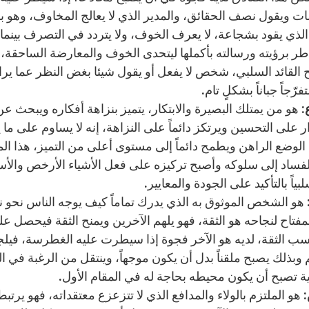
ات ويقول نصف الحقائق، والمدير الذي لا يعالج المخاوف، وهو 
لذي يقود بشجاعة، لا يعرف الخوف، ولا يتردد في التصرف بينم
طر برؤيته ورسالته بأكملها ليتحدى الخوف والمعارضة الساحقة،
 القائد السلبي، شخص لا يفعل أو يقول شيئا بغض النظر عما يراه
فرّجاً جباناً بشكلٍ تام.
:
هو من يمتلك البصيرة والابتكار، يتميز بنزاهة أفكاره ويبحث عن
ر على التحسين ويرتكز دائماً على النزاهة، إنه لا يساوم على ما
ن الوضع الراهن ويطمح دائماً إلى مستوى أعلى من التميز، هذا ا
فساد إلى سلوكه وأصبح تركيزه على فعل الأشياء الأرخص والأ
لبياً بالتأكيد على الجودة والمعايير.
هو الشخص الموثوق به الذي يدرك تماماً كيف يوجه الناس نحو نتا
مفتاح لنجاحه هو الثقة، فهو يلهم الآخرين ويمنح الثقة فيحصل علي
ب الثقة، لديه هو الآخر فجوة إذا سيطرت عليه الغطرسة، فيلجأ 
 وبذلك يصبح ملقناً بدل أن يكون موجهاً، وينتقل من الرغبة في 
ة تصبح أن يكون محيطه بحاجة له في المقام الأول.
هو الملتزم بالولاء والمدافع الذي لا تتزعزع معتقداته، فهو يرتبط