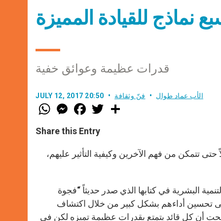
ع نماذج للقيادة المميزة
قدرات عظيمة وعوائق خفية
الأب عماد طوال
فنّ وثقافة
JULY 12, 2017 20:50
W
M
F
T
S
h
e
a
w
h
a
s
c
i
a
t
s
e
t
r
Share this Entry
s
e
b
t
e
A
n
o
e
p
g
o
r
 حتى تتمكن من فهم الآخرين وكيفية التأثير عليهم،
p
e
k
r
ل رئيسة شركة “Lead From Within” وخبيرة التنمية البشرية في كتابها الذي صدر حديثاً “فجوة
ة على تحسين أداءهم بشكل كبير من خلال اكتشاف
ضحت أن كل قائد يتمتع بقدرات عظيمة تميزه لكن في