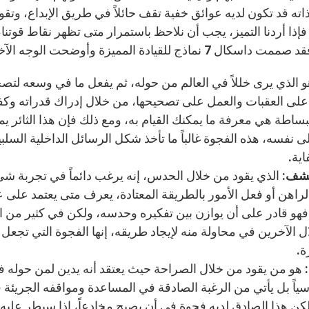
اته قد تكون لديه عوائق خفية تقف حائلاً في طريق الإبداع، وتقو
 فإذا أردنا التميز، يجب أن نلاحظ باستمرار متى تظهر نقاط قوتنا
 7 نماذج للقيادة المميزة وأوضحت الوجه الآخر في كل منهم.
 الذي يرى خللاً في العالم من حوله، ثم يفعل ما في وسعه لتصح
على العقبات والعمل على تصحيحها، من خلال إدراك قدراته وكفاءت
ببساطة هي معرفة ما يمكنك القيام به، ومع ذلك فإن هذا الثائر ي
 نفسه، هذه الفجوة غالباً ما تأخذ شكل الرسائل الداخلية السلبية: 
اية.
كشف:
الذي يقود من خلال الحدس، إنه يرغب دائماً في تجربة شيء 
لراهن أو فعل الأمور بالطريقة المعتادة، يعرف متى يعتمد على ع
 فهو قادر على أن يوازن بين تفكيره وحدسه، ولكن في كثير من ا
ل الآخرين في محاولة منه لإيجاد طريقه، إنها الفجوة التي تجعل
ة.
هو من يقود من خلال الصراحة حيث يعتقد أنه يدين لمن حوله في 
ياً بل يأتي من الرغبة الصادقة في المساعدة ومواقفه الجريئة
لكن هذا الصادق لديه فجوة في أن يصبح مخادعاً، إذا سيطر عليه