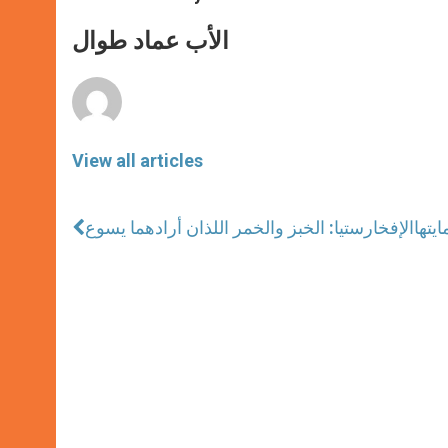
s
e
b
t
e
A
n
o
e
p
g
o
r
الأب عماد طوال
p
e
k
r
View all articles
يتها
الإفخارستيا: الخبز والخمر اللذان أرادهما يسوع