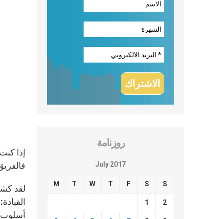
روزنامة
إذا كنت
July 2017
فالفريق
M
T
W
T
F
S
S
القيادة
1
2
أسلوب ا