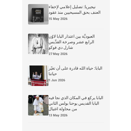
نيجيريا: تضليل إعلامي لإخفاء
العنف بحق المسيحيين منذ عقود
15 May 2026
العبوديَّة بين اعتذار البابا لاوُن
الرابع عشر وصرخة القدِّيس
شارل دي فوكو
27 May 2026
البابا: حياة الله قادرة على أن تغيّر
حياتنا
1 Jun 2026
البابا يركع في المكان الذي نجا فيه
البابا القديس يوحنا بولس الثاني
من محاولة اغتيال
13 May 2026