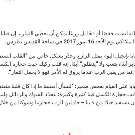
له ليست قفصًا أو فخًا بل زرعًا يمكن أن يعطي الثمار… إن قبلناه
يوم الأحد 16 تموز 2017 في ساحة القديس بطرس.
لبابا بإنجيل اليوم بمثل الزارع وحذّر بشكل خاص من “القلب ال
يثابر أبدًا، يتعب ولا “ينطلق” أبدًا. إنه قلب ركيك حيث حجارة ا
إنما من يقبل الرب عندما يروق له الأمر فهو لا يحمل الثمار”.
ابا على القيام بفحص ضمير: “لنسأل أنفسنا ما إذا كان قلبنا منفتح
كانت حجارة الكسل فينا كثيرة وكبيرة: لنحدّد الشوك والرذائل ول
أن نستفيد جيدًا من قلبنا – حاملين للرب حجارتنا وشوكنا من خلال