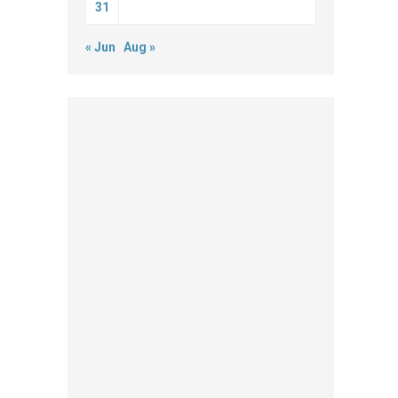
31
« Jun
Aug »