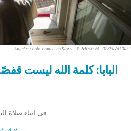
Angelus / Foto: Francesco Sforza - © PHOTO.VA - OSSERVATOR
البابا: كلمة الله ليست قفصًا
في أثناء صلاة التبشير 
فريق زيني