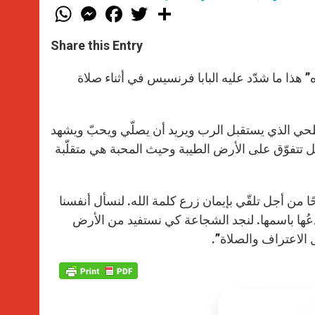
W
M
F
T
S
h
e
a
w
h
a
s
c
i
a
t
s
e
t
r
Share this Entry
s
e
b
t
e
A
n
o
e
p
g
o
r
” هذا ما شدّد عليه البابا فرنسيس في أثناء صلاة
p
e
k
r
سطحي الذي يستقبل الرب ويريد أن يصلّي ويحبّ ويشهد
لكسل تتفوّق على الأرض الطيبة وحيث المحبة هي متقلّبة
ًا من أجل تلقّي بإيمان زرع كلمة الله. لنسأل أنفسنا
ندعُها باسمها. لنجد الشجاعة كي نستفيد من الأرض
 الاعتراف والصلاة”.