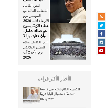
وكلّ يوم، هما
النص الكامل
النَّفَس في حياة
للمقابلة العامّة مع
الكنيسة
المؤمنين يوم
الأربعاء 5 آب 2026
عطاء الرّبّ يسوع
هو عطاء شامل،
وأنّ عنايته بنا لا
تغيب عنّا أبدًا
النص الكامل لصلاة
التبشير الملائكي
يوم الأحد 2 آب
2026
الأخبار الأكثر قراءة
الكنيسة الكاثوليكية في فرنسا
تستعدّ لاستقبال البابا قريبًا
8 May 2026