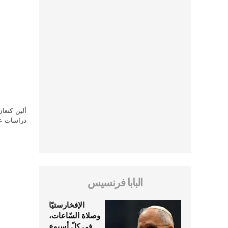
ألين كنعا
دراسات علي
البابا فرنسيس
الإفخارستيّا
وصلاة السّاعات،
في كلّ أسبوع