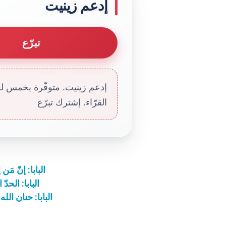
إدعم زينيت
تبرّع
إدعم زينيت. متوفّرة بخمس لغا
القرّاء. إشترك تبرّع
البابا: إنّ مَ
البابا: الحد
البابا: حنان ال