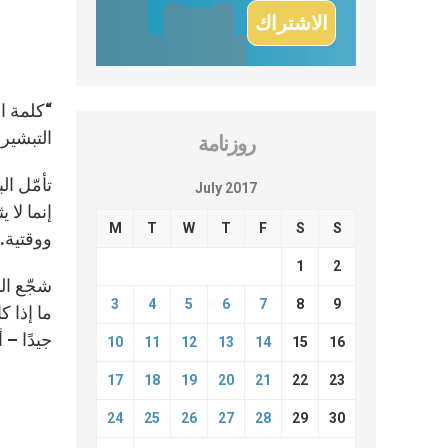
“كلمة ال
التبشير الملائكي 
روزنامة
تأمّل ا
July 2017
إنما لا 
M
T
W
T
F
S
S
ووقتية. 
1
2
شجّع الب
3
4
5
6
7
8
9
ما إذا 
جيدًا – 
10
11
12
13
14
15
16
17
18
19
20
21
22
23
24
25
26
27
28
29
30