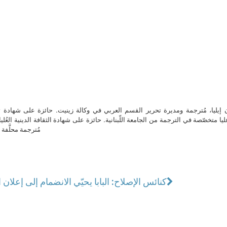
ن إيليا، مُترجمة ومديرة تحرير القسم العربي في وكالة زينيت. حائزة على شهادة 
ا متخصّصة في الترجمة من الجامعة اللّبنانية. حائزة على شهادة الثقافة الدينية العُلي
مُترجمة محلَّفة ل
كنائس الإصلاح: البابا يحيّي الانضمام إلى إعلان ا