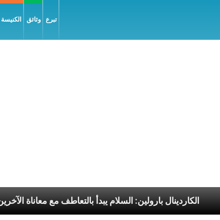
تبرع
وثائق
الكنيسة و
رسوليّة
الكاردينال بارولين: السلام يبدأ بالتعاطف مع مع