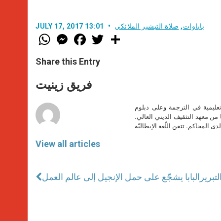
باباوات
,
صلاة التبشير الملائكي
JULY 17, 2017 13:01
W
M
F
T
S
h
e
a
w
h
a
s
c
i
a
t
s
e
t
r
Share this Entry
s
e
b
t
e
A
n
o
e
p
g
o
r
فريق زينيت
p
e
k
r
تعليمية في الترجمة وعلى دبلوم
ا من معهد التثقيف الديني العالي.
دى المحاكم. تتقن اللّغة الإيطاليّة
View all articles
لتبرير
البابا يشجّع على حمل الإنجيل إلى عالم العمل