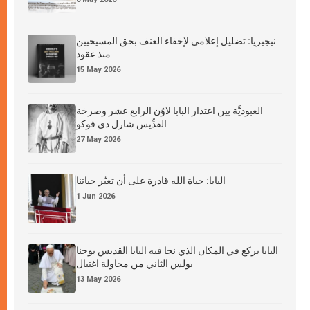
نيجيريا: تضليل إعلامي لإخفاء العنف بحق المسيحيين
منذ عقود
15 May 2026
العبوديَّة بين اعتذار البابا لاوُن الرابع عشر وصرخة
القدِّيس شارل دي فوكو
27 May 2026
البابا: حياة الله قادرة على أن تغيّر حياتنا
1 Jun 2026
البابا يركع في المكان الذي نجا فيه البابا القديس يوحنا
بولس الثاني من محاولة اغتيال
13 May 2026