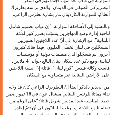
الموارنة في 2 آب بعد انتهاء اجتماعهم في المقرّ
البطريركي الصيفي في الديمان، والذي ترأسه بطريرك
أنطاكيا للموارنة الكاردينال مار بشارة بطرس الراعي.
وبالنسبة إلى الأساقفة الموارنة، “إنّ غياب تصميم شامل
لناحية إدارة وضع المهاجرين يتسبّب بضرر كبير للأمّة
اللبنانية”، مع الإشارة إلى أنّ عدد اللاجئين السوريين
المسجّلين في لبنان تخطّى المليون، فيما هناك كثيرون
آخرون لم يتسجّلوا لدى منظمات دولية أو مؤسسات
لبنانية. ومع ذكر عدد سكان لبنان البالغ حوالى 4 ملايين،
قاست وكالة فيدس “كرم لبنان”، قائلة إنّ نسبة اللاجئين
على الأراضي اللبنانية غير متساوية مع السكان.
من الجدير بالذكر أيضاً أنّ البطريرك الراعي كان قد وجّه
نداء مماثلاً للرئيس اللبناني ميشال عون في 16 تموز ضمن
عظته لمناسبة عيد القديس شربل قائلاً: “على الرغم من
تضامننا مع اللاجئين، يرغب اللبنانيّون في أن تتمّ إعادة
النظر في العملية التي تهدف إلى ضمان عودتهم إلى