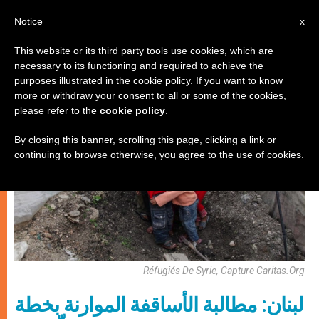
AR
Notice
x
This website or its third party tools use cookies, which are
necessary to its functioning and required to achieve the
كنيسة محليّة
purposes illustrated in the cookie policy. If you want to know
more or withdraw your consent to all or some of the cookies,
please refer to the
cookie policy
.
By closing this banner, scrolling this page, clicking a link or
continuing to browse otherwise, you agree to the use of cookies.
Réfugiés De Syrie, Capture Caritas.Org
لبنان: مطالبة الأساقفة الموارنة بخطة