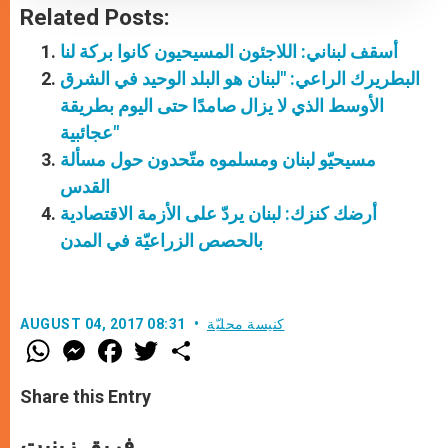
Related Posts:
أسقف لبناني: اللاجئون المسيحيون كانوا بركة لنا
البطريرك الراعي: "لبنان هو البلد الوحيد في الشرق
الأوسط الذي لا يزال صامدًا حتى اليوم بطريقة
عجائبية"
مسيحيّو لبنان ومسلموه متّحدون حول مسألة
القدس
أرضك كنزك: لبنان يردّ على الأزمة الاقتصادية
بالحصص الزراعيّة في المدن
كنيسة محليّة
AUGUST 04, 2017 08:31
W
M
F
T
S
h
e
a
w
h
a
s
c
i
a
t
s
e
t
r
Share this Entry
s
e
b
t
e
A
n
o
e
p
g
o
r
فريق زينيت