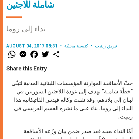
شاملة للّاجئين
نداء إلى روما
فريق زينيت
كنيسة محليّة
AUGUST 04, 2017 08:31
W
M
F
T
S
h
e
a
w
h
a
s
c
i
a
t
s
e
t
r
Share this Entry
s
e
b
t
e
A
n
o
e
p
g
o
r
حثّ الأساقفة الموارنة المؤسسات اللبنانية المدنية لتبنّي
p
e
k
r
“خطّة شاملة” تهدف إلى عودة اللاجئين السوريين في
لبنان إلى بلادهم، وقد نقلت وكالة فيدس الفاتيكانية هذا
النداء إلى روما، بناء على ما نشره القسم الفرنسي في
زينيت.
أمّا النداء بعينه فقد صدر ضمن بيان وزّعه الأساقفة