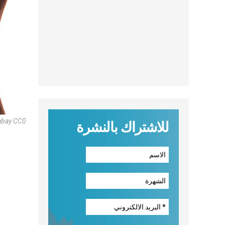
abay CC0
للاشتراك بالنشرة