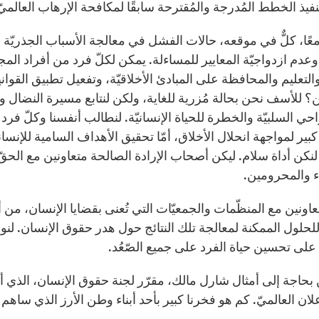
يذ الخطط المُدرجة والمُقترحة سابقًا لمكافحة الإرهاب العالميّ 
معًا، كلٌّ في موقعه، حالات الفشل في معالجة الأسباب الجذريّ
وعدم ازدواجيّة المعايير للمساءلة. يمكن لكلّ فرد من أفراد ال
والتعليم والمحافظة على المبادئ الأخلاقيّة، وتفعيل تطبيق القوا
ن؟ للأسف نحن بحالة مُزرية للغاية، ولكن لنتابع مسيرة النضال و
احي السلبيّة والخطرة للحياة الإنسانيّة. لنطالب أنفسنا وكلّ فرد 
بير لمواجهة انحلال الأخلاق، أمّا تحقيق الأهداف السامية للإنسان
لنكن أداة سلام. ليكن أصحاب الإرادة الصالحة متعاونين مع الحق
ء والمحرومين.
عاونين مع المنظّمات والجمعيّات التي تُعنى بقضايا الإنسان، من
حلول الممكنة لمعالجة تلك النتائج حول هدر حقوق الإنسان. لنواج
على تحسين حياة الفرد على جميع الصّعُد.
بحاجة إلى أمثال شارل مالك، مقرّر لجنة حقوق الإنسان، الذي 
علان العالميّ. كم هو فخرنا كبير بأحد أبناء وطن الأرز الذي سا