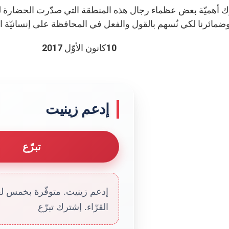
ُدرك أهميّة بعض عظماء رجال هذه المنطقة التي صدّرت الحضارة لل
وضمائرنا لكي نُسهم بالقول والفعل في المحافظة على إنسانيّة ا
نون الأوّل 2017
إدعم زينيت
تبرّع
إدعم زينيت. متوفّرة بخمس لغا
القرّاء. إشترك تبرّع