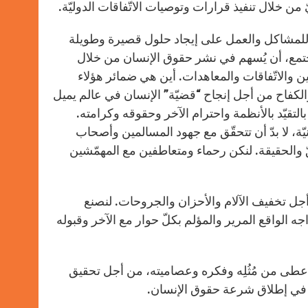
من خلال تنفيذ قرارات وتوصيات الاتّفاقات الدوليّة.
ة للمشاكل والعمل على إيجاد حلول قصيرة وطويلة
مجتمع، أن يُسهم في نشر حقوق الإنسان من خلال
نين والاتّفاقات والمعاهدات. أين هي ضمائر هؤلاء
الكفاح من أجل إنجاح “قضيّة” الإنسان في عالم يميل
بالتقيّد بالأنظمة واحترام الآخر وحقوقه وكرامته.
يّة، لا بدّ أن تتحقّق مع جهود المسالمين وأصحاب
ّ والحقيقة. لنكن رحماء ومتعاطفين مع المهمّشين
 أجل تخفيف الآلام والأحزان والجروحات. لنصنع
ه الواقع المرير والمؤلم بكلّ حوار مع الآخر وقبوله
أعطى من مُثُلِه وفكره وعصاميته، من أجل تحقيق
هم في إطلاق شرعة حقوق الإنسان.