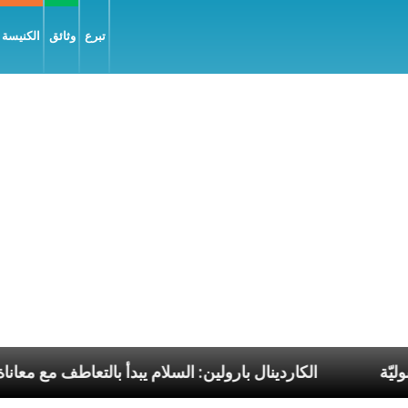
تبرع
وثائق
الكنيسة و
لبابا الرسوليّة
الكاردينال بارولين: السلام يبدأ بالتعا