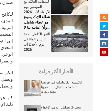
النَّفَس في حياة
للمقابلة العامّة مع
ضمان تنف
الكنيسة
المؤمنين يوم
الأربعاء 5 آب 2026
لنكافح 
عطاء الرّبّ يسوع
المدى، 
هو عطاء شامل،
التربية 
وأنّ عنايته بنا لا
تغيب عنّا أبدًا
المعتدي
النص الكامل لصلاة
التبشير الملائكي
إلى النو
يوم الأحد 2 آب
التحدي ك
2026
الوعي. 
والفقرا
الأخبار الأكثر قراءة
لنكن مت
ونعمل لل
الكنيسة الكاثوليكية في فرنسا
والعمل 
تستعدّ لاستقبال البابا قريبًا
8 May 2026
كم نحن 
ذلك الإ
نيجيريا: تضليل إعلامي لإخفاء