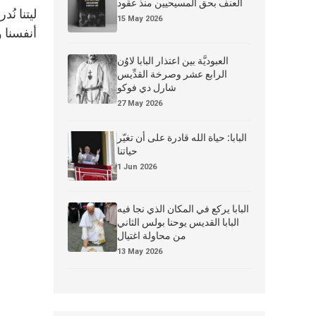
العنف بحق المسيحيين منذ عقود
ليتنا ن
15 May 2026
أنفسنا 
العبوديَّة بين اعتذار البابا لاوُن
10كا
الرابع عشر وصرخة القدِّيس
شارل دي فوكو
27 May 2026
البابا: حياة الله قادرة على أن تغيّر
حياتنا
1 Jun 2026
البابا يركع في المكان الذي نجا فيه
البابا القديس يوحنا بولس الثاني
من محاولة اغتيال
13 May 2026