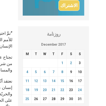
“تمَّ اخ
روزنامة
December 2017
الإنسان”
M
T
W
T
F
S
S
تجتاح عا
1
2
3
من شريحة
والمساو
4
5
6
7
8
9
10
نعتقد أن
11
12
13
14
15
16
17
إنسان ع
18
19
20
21
22
23
24
والحريّة
25
26
27
28
29
30
31
على الح