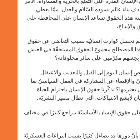
إنسان القدرة على التمتّع بالحريّة والمساواة، الأمر
هدف بناء عالم يسوده السّلام والعدل، ممّا يعطي
ارسة هذه الحقوق تساعد الإنسان على المحافظة على
 والإبداع.
َوَلَم تحصل كوارث إنسانيّة بسبب التغاضي عن حقوق
ي هذا المصطلح مجموع الحقوق المستحقّة في العيش
، بجعلهم مكرّمين على سائر مخلوقاته؟
ض إنسان اليوم إلى القتل والتعذيب والاعتقال
نيّ والإقصاء عن المشاركة في العمل السياسيّ بما
 يحترمها؟ تذكّرنا حقوق الإنسان باحترام الحياة
ن لأبشع الانتهاكات، التي تطال مصير البشريّة.
ظ على حقوق الإنسان الأساسيّة يتراجع كثيرًا في مختلف
ّ بأنّ دورها قد تضاءل كثيرًا بسبب النزاعات العسكريّة