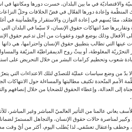
ّة والاقتصاديّة في ما بين البلدان. خسرت دورها ومكانتها في است
 المنظّمة وإعادة دورها الفعّال في فضّ الخلافات وحلّ النزاع
ّعُد، ممّا يُسهم في إعادة التوازن والاستقرار والطمأنينة في أغ
 وتقاريرها ضدّ انتهاكات حقوق الإنسان، لا سيّما في البلدان ال
إلى الأفعال وذلك بوضع قيود وعقوبات من أجل تدعيم حقوق الإ
 عينها التي تطالب بتطبيق حقوق الإنسان واحترامها، هي ذاتها 
 التحرّريّة المغلوطة، أو يبثّ روح الديمقراطيّة المزيّفة والمسا
ادة شعوب وتحطيم كرامات البشر من خلال التحريض على استعما
لا بدّ من وضع سياسات عمليّة للتصدّي لتلك الاعتداءات التي يتعر
مة الأمم المتّحدة تكثيف مطالبتها والمساءلة حول الانتهاكات ال
ناة إلى العدالة، وإعطاء الحقوق للضحايا من خلال إنصافهم والت
أسف يعاني عالمنا من التأثير العالميّ المباشر وغير المباشر، لل
كبير لمناصرة حالات حقوق الإنسان، والتجاهل المستمرّ لضمانا
 وخطف واعتقال تعسّفي. لذا يُطلب اليوم، أكثر من أيّ وقت مضى، 