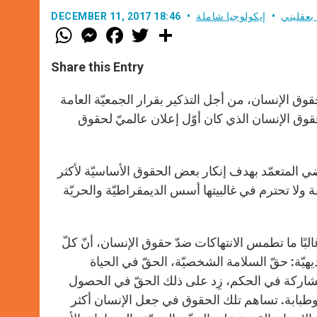
بعقليني
إيكولوجيا شاملة
DECEMBER 11, 2017 18:46
W
M
F
T
S
h
e
a
w
h
a
s
c
i
a
t
s
e
t
r
Share this Entry
s
e
b
t
e
A
n
o
e
p
g
o
r
لحقوق الإنسان، من أجل التذكير بقرار الجمعيّة العامة
p
e
k
وّل 1948 حول الإعلان العالميّ لحقوق الإنسان الذي كان أوّل إعلان عالميّ لحقوق
r
ضي المتعمّد بهدف إنكار بعض الحقوق الأساسيّة لأكثر
 ولا تحترم في غالبيتها أسس الديمقراطيّة والحريّة
غالبًا ما تطمس الانتهاكات ضدّ حقوق الإنسان، أنّ كلّ
يّة: حقّ السلامة الشخصيّة، الحقّ في الحياة
 والمشاركة في الحكم، زِد على ذلك الحقّ في الحصول
وطبابة. تساهم تلك الحقوق في جعل الإنسان أكثر