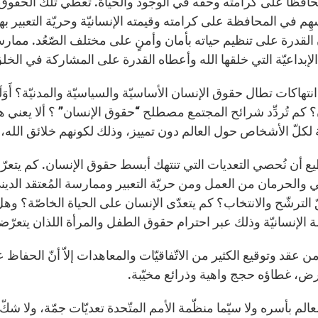
محافظًا على كرامته وحقّه في الوجود والحياة. تعطي تلك الحقوق ال
هِم في المحافظة على كرامته وقيمته الإنسانيّة وحريّة التعبير ب
 القدرة على تنظيم حياته بأمان وأمنٍ على مختلف الصّعُد. مم
إبداعيّة التي خلقها الله وأعطاه القدرة على المشاركة في الخلق
نتهاكات تطال حقوق الإنسان الأساسيّة والسياسيّة والمدنيّة؟ أ
؟ كم تُردِّد شرائح المجتمع مصطلح “حقوق الإنسان” ؟ ألا يعن
ة لكلّ الأشخاص حول العالم دون تمييز، وذلك لكونهم خلائق الله
يع أن نُحصي التعديات التي تنتهك أبسط حقوق الإنسان. كم يتعرّ
ي والحرمان من العمل ومن حريّة التعبير وممارسة المُعتقد الدي
 الترشّح والانتخاب؟ كم يتعدّى الإنسان على الحياة الخاصّة؟ وهل
 الإنسانيّة وذلك عبر احترام حقوق الطفل والمرأة اللذان يتعرّضا
ن عقد وتوقيع الكثير من الاتّفاقيّات والمعاهدات إلاّ أنّ الحفا
أرض، غطاؤه حجج واهية وذرائع مخيّبة.
عالم بأسره ولا سيّما منظّمة الأمم المتّحدة تعديّات جمّة، ولا شك