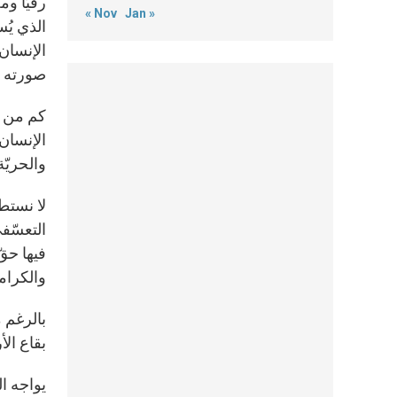
رقيًّا و
« Nov
Jan »
الذي يُس
الإنسان
صورته ال
كم من ا
الإنسان
والحريّ
لا نستط
التعسّف
فيها حقّ
والكرامة
بالرغم م
بقاع ال
يواجه ال