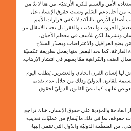
عادة الأمن والسلم للكرة الأرضيّة. من هنا لا بدّ من
ات، من أجل دعم السّلم وتثبيت حقوق الإنسان عل
لب أصقاع الأرض. بالتأكيد لا تكفي قرارات الأمم
تي تعيش الحروب والتعذيب والفقر؛ بل يجب الانتقال من
نسان ونشرها. لكن للأسف في معظم الأحيان،
مَن يضع العراقيل والاعتراضات ويصدّر السلاح
واة الفارغة، كما نجد البعض منها يعمل بطريقة عكسيّة
ل العنف والكراهية ممّا يسهم في انتشار الإرهاب.
ّض لها إنسان القرن الحادي والعشرين. يُطلب اليوم
جسيمة للقانون الدوليّ وذلك من خلال عدم تقديم
عويض عليهم كما ينصّ القانون الدوليّ لحقوق
آثار الفادحة والمؤذية على حقوق الإنسان. هناك تراجع
ت حقوقه، بما في ذلك ما يُشاع من عمليّات تعذيب،
من المنظّمة الدوليّة والدّول التي تنتمي إليها،