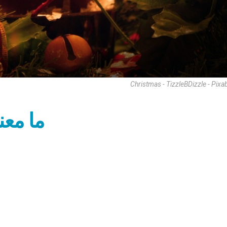
Christmas - TizzleBDizzle - Pixa
ما معن