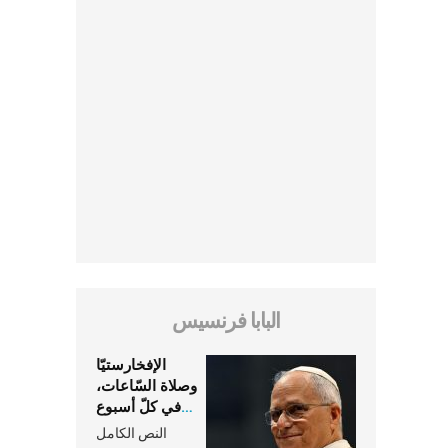
البابا فرنسيس
الإفخارستيّا
وصلاة السّاعات،
في كلّ أسبوع
وكلّ يوم، هما
النص الكامل