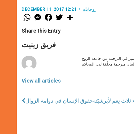
روحانيّة
DECEMBER 11, 2017 12:21
W
M
F
T
S
h
e
a
w
h
a
s
c
i
a
t
s
e
t
r
Share this Entry
s
e
b
t
e
A
n
o
e
p
g
o
r
فريق زينيت
p
e
k
r
ير في الترجمة من جامعة الروح
بنان مترجمة محلّفة لدى المحاكم
View all articles
ثلاث نِعم لأبرشيّته
حقوق الإنسان في دوامة الزوال