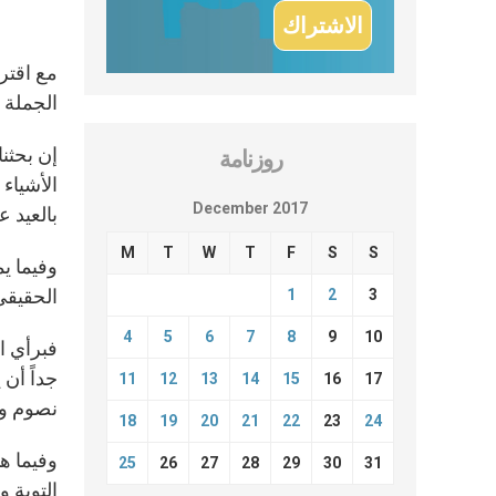
مع اقترا
الجملة ب
إن بحثنا
روزنامة
الأشياء
December 2017
بالعيد ع
M
T
W
T
F
S
S
وفيما يم
الحقيقي 
1
2
3
4
5
6
7
8
9
10
فبرأي ا
جداً أن
11
12
13
14
15
16
17
نصوم وأ
18
19
20
21
22
23
24
وفيما هذ
25
26
27
28
29
30
31
التوبة و