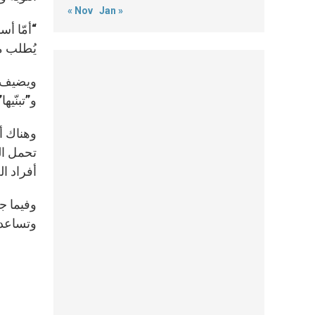
« Nov
Jan »
“أمّا أ
يُطلب من
ويضيف ا
و”تبنّيه
وهناك أي
تحمل الك
أفراد ال
وفيما جع
وتساعده