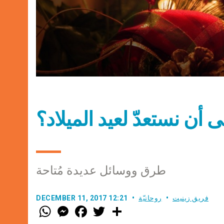
ى أن نستعدّ لعيد الميلاد؟
طرق ووسائل عديدة مُتاحة
فريق زينيت
روحانيّة
DECEMBER 11, 2017 12:21
W
M
F
T
S
h
e
a
w
h
a
s
c
i
a