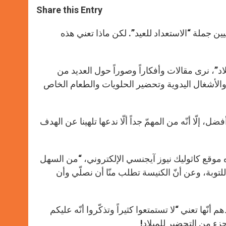
t
s
e
t
r
Share this Entry
s
e
b
t
e
A
n
o
e
p
g
o
r
يين جملة “الاستعداد للعيد”. لكن ماذا تعني هذه
p
e
k
r
لاد”، نرى مقالات وأفكاراً وصوراً حول العديد من
، والأشغال اليدوية وتحضير الحلويات والطعام الخاص
إلّا أنّه من المهمّ جداً ألّا ندعها تلهينا عن الهدف
موقع كاثوليك نيوز آيجنسي الإلكتروني، “من السهل
توبة، وعن أنّ الكنيسة تطلب منّا أن نصلّي وأن
أنّها تعني “لا تستمتعوا كثيراً وتذكّروا أنّه عليكم
 جزء من التحضير للميلاد!