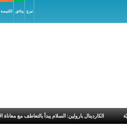
تبرع
وثائق
الكنيسة و
 البابا الرسوليّة
الكاردينال بارولين: السلام يبدأ بالت