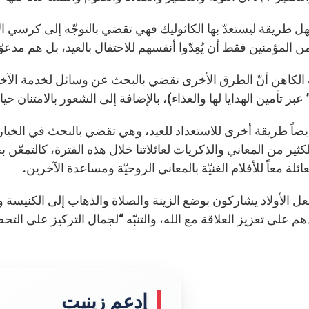
سهل طريقة ليستعدّ بها الكاثوليك فهي تقضي بالتوجّه إلى كرسي 
 المؤمنين فقط أن يُعِدّوا أنفسهم للاحتفال بالعيد، بل هم مدعوّ
لكاهن أنّ الطرق الأخرى تقضي بالبحث عن وسائل لخدمة الآخر
ا” عبر تأمين الهدايا لها والغذاء)، بالإضافة إلى الشعور بالامتنان ح
ضاً طريقة أخرى للاستعداد للعيد، وهي تقضي بالبحث في الخيارات 
ثير من المعاني والذكريات لعائلاتنا خلال هذه الفترة، كالتمعّن ب
عائلة معاً للأفلام الغنيّة بالمعاني الروحيّة ومساعدة الآخرين.
ل الأولاد يشاركون بوضع الزينة والصلاة والذهاب إلى الكنيسة وم
م على تعزيز العلاقة مع الله، والتنبّه “لجمال التركيز على الت
إدعم زينيت