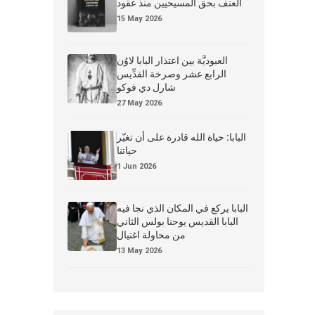
العنف بحق المسيحيين منذ عقود
15 May 2026
العبوديَّة بين اعتذار البابا لاوُن
الرابع عشر وصرخة القدِّيس
شارل دي فوكو
27 May 2026
البابا: حياة الله قادرة على أن تغيّر
حياتنا
1 Jun 2026
البابا يركع في المكان الذي نجا فيه
البابا القديس يوحنا بولس الثاني
من محاولة اغتيال
13 May 2026