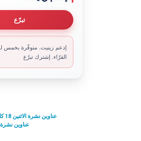
تبرّع
إدعم زينيت. متوفّرة بخمس لغا
القرّاء. إشترك تبرّع
عناوين نشرة الاثنين 18 كانون الأوّل 2023: البابا بارك تماثيل الطفل يسوع
عناوين نشرة الاثنين 25 كانون الأوّل 023