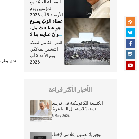
النَّفَس في حياة
للمقابلة العامّة مع
الكنيسة
المؤمنين يوم
الأربعاء 5 آب 2026
عطاء الرّبّ يسوع
هو عطاء شامل،
وأنّ عنايته بنا لا
تغيب عنّا أبدًا
النص الكامل لصلاة
التبشير الملائكي
يوم الأحد 2 آب
ندى بطرس 
2026
الأخبار الأكثر قراءة
الكنيسة الكاثوليكية في فرنسا
تستعدّ لاستقبال البابا قريبًا
8 May 2026
نيجيريا: تضليل إعلامي لإخفاء