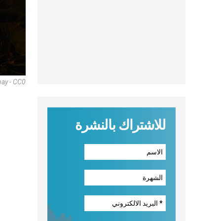
bay - CC0
للاشتراك بالنشرة