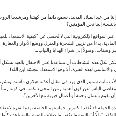
بنا من عيد الميلاد المجيد، نسمع دائماً من كهنتنا ومرشدينا الروح
النسبة إلينا نحن المؤمنين؟
 عبر المواقع الإلكترونية التي لا تُحصى عن “كيفية الاستعداد للمي
 المادية، بدءاً من تزيين الشجرة والمنزل ووضع الأنوار والمغارة
بر وصفات، وصولاً إلى شراء الهدايا والثياب…
كن لكلّ هذه النشاطات أن تساعدنا على الاحتفال بالعيد بشكل أفضل، 
والأساسي لهذه الفترة، ألا وهو الاستعداد لتجسّد ابن الله!
لأب مايك شميتز الذي ورد في مقال أعدّته هيلاري ماست ونشره 
 يتغاضى الناس عن كون أهمية زمن المجيء تكمن في كونه زمناً لل
ن نقوم بأعمال رحمة أو أعمال خيرية مع الآخرين”.
ه الجملة قد تُفقد الكثيرين حماستهم الخاصة بهذه الفترة لاعتقادهم 
التكفير”، إلّا أنّ التوبة والتكفير والصلاة والصوم والمساعدة كلّها