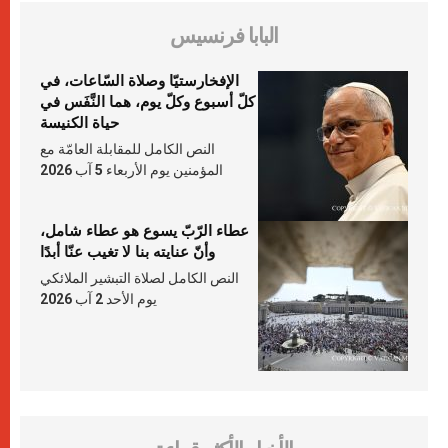
البابا فرنسيس
الإفخارستيّا وصلاة السّاعات، في
كلّ أسبوع وكلّ يوم، هما النَّفَس في
حياة الكنيسة
النص الكامل للمقابلة العامّة مع
المؤمنين يوم الأربعاء 5 آب 2026
عطاء الرّبّ يسوع هو عطاء شامل،
وأنّ عنايته بنا لا تغيب عنّا أبدًا
النص الكامل لصلاة التبشير الملائكي
يوم الأحد 2 آب 2026