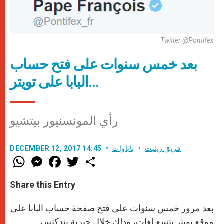
Twitter @Pontifex
بعد خمس سنوات على فتح حساب
البابا على تويتر…
رأي المونسنيور بيتشيو
فريق زينيت
باباوات
DECEMBER 12, 2017 14:45
W
M
F
T
S
h
e
a
w
h
a
s
c
i
a
t
s
e
t
r
Share this Entry
s
e
b
t
e
A
n
o
e
p
g
o
r
بعد مرور خمس سنوات على فتح صفحة حساب البابا على
p
e
k
r
موقع تويتر بتسع لغات، وذلك خلال حبرية بندكتس