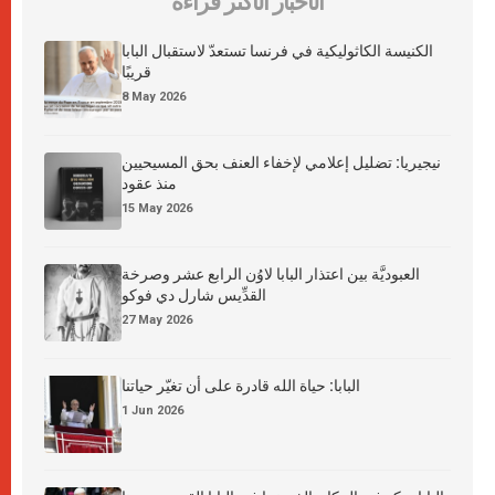
الأخبار الأكثر قراءة
الكنيسة الكاثوليكية في فرنسا تستعدّ لاستقبال البابا
قريبًا
8 May 2026
نيجيريا: تضليل إعلامي لإخفاء العنف بحق المسيحيين
منذ عقود
15 May 2026
العبوديَّة بين اعتذار البابا لاوُن الرابع عشر وصرخة
القدِّيس شارل دي فوكو
27 May 2026
البابا: حياة الله قادرة على أن تغيّر حياتنا
1 Jun 2026