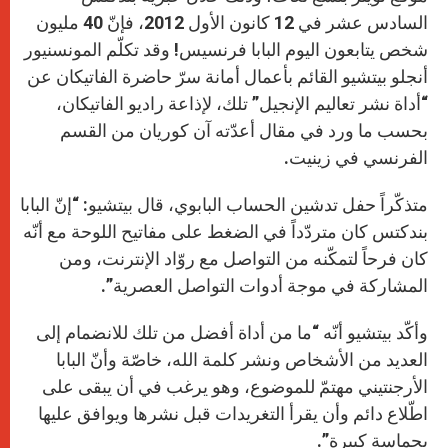
السادس عشر في 12 كانون الأول 2012، فإنّ 40 مليون
شخص يتابعون اليوم البابا فرنسيس! وقد تكلّم المونسنيور
أنجلو بيتشيو القائم بأعمال أمانة سرّ حاضرة الفاتيكان عن
“أداة نشر تعاليم الإنجيل” تلك، لإذاعة راديو الفاتيكان،
بحسب ما ورد في مقال أعدّته آن كوريان من القسم
الفرنسي في زينيت.
متذكّراً حفل تدشين الحساب البابوي، قال بيتشيو: “إنّ البابا
بندكتس كان متردّداً في الضغط على مفاتيح اللوحة مع أنّه
كان فرحاً لتمكّنه من التواصل مع روّاد الإنترنت، ومن
المشاركة في موجة أدوات التواصل العصرية”.
وأكّد بيتشيو أنّه “ما من أداة أفضل من تلك للانضمام إلى
العديد من الأشخاص ونشر كلمة الله، خاصّة وأنّ البابا
الأرجنتيني مهتمّ للموضوع، وهو يرغب في أن يبقى على
اطّلاع دائم وأن يقرأ التغريدات قبل نشرها ويوافق عليها
بحماسة كبيرة”.