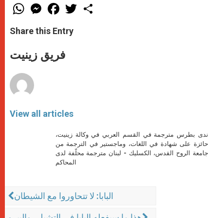
W
M
F
T
S
h
e
a
w
h
a
s
c
i
a
t
s
e
t
r
Share this Entry
s
e
b
t
e
A
n
o
e
p
g
o
r
فريق زينيت
p
e
k
r
View all articles
ندى بطرس مترجمة في القسم العربي في وكالة زينيت،
حائزة على شهادة في اللغات، وماجستير في الترجمة من
جامعة الروح القدس، الكسليك - لبنان مترجمة محلّفة لدى
المحاكم
البابا: لا تتحاوروا مع الشيطان
هذا ما سيفعله البابا في التشيلي والبيرو