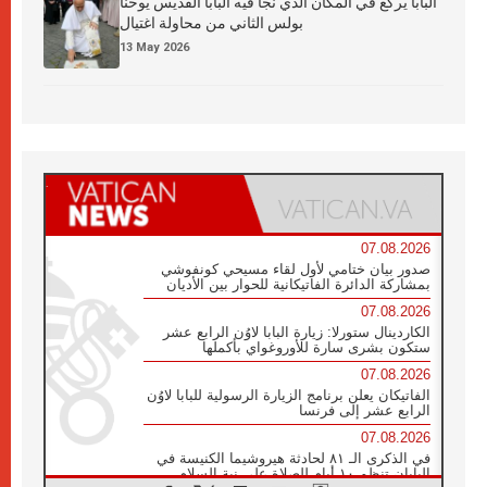
البابا يركع في المكان الذي نجا فيه البابا القديس يوحنا
بولس الثاني من محاولة اغتيال
13 May 2026
07.08.2026
صدور بيان ختامي لأول لقاء مسيحي كونفوشي
بمشاركة الدائرة الفاتيكانية للحوار بين الأديان
07.08.2026
الكاردينال ستورلا: زيارة البابا لاوُن الرابع عشر
ستكون بشرى سارة للأوروغواي بأكملها
07.08.2026
الفاتيكان يعلن برنامج الزيارة الرسولية للبابا لاوُن
الرابع عشر إلى فرنسا
07.08.2026
في الذكرى الـ ٨١ لحادثة هيروشيما الكنيسة في
اليابان تنظم ١٠ أيام للصلاة على نية السلام