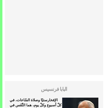
البابا فرنسيس
الإفخارستيّا وصلاة السّاعات، في
كلّ أسبوع وكلّ يوم، هما النَّفَس في