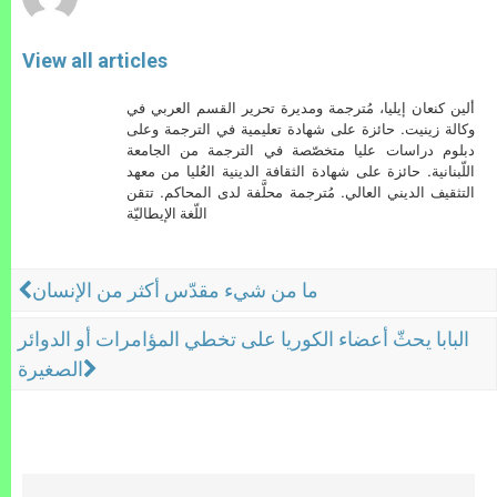
View all articles
ألين كنعان إيليا، مُترجمة ومديرة تحرير القسم العربي في
وكالة زينيت. حائزة على شهادة تعليمية في الترجمة وعلى
دبلوم دراسات عليا متخصّصة في الترجمة من الجامعة
اللّبنانية. حائزة على شهادة الثقافة الدينية العُليا من معهد
التثقيف الديني العالي. مُترجمة محلَّفة لدى المحاكم. تتقن
اللّغة الإيطاليّة
ما من شيء مقدّس أكثر من الإنسان
البابا يحثّ أعضاء الكوريا على تخطي المؤامرات أو الدوائر
الصغيرة