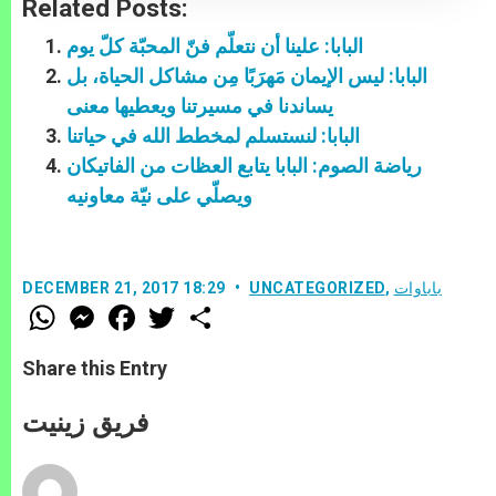
Related Posts:
البابا: علينا أن نتعلّم فنّ المحبّة كلّ يوم
البابا: ليس الإيمان مَهرَبًا مِن مشاكل الحياة، بل
يساندنا في مسيرتنا ويعطيها معنى
البابا: لنستسلم لمخطط الله في حياتنا
رياضة الصوم: البابا يتابع العظات من الفاتيكان
ويصلّي على نيّة معاونيه
باباوات
,
UNCATEGORIZED
DECEMBER 21, 2017 18:29
W
M
F
T
S
h
e
a
w
h
a
s
c
i
a
t
s
e
t
r
Share this Entry
s
e
b
t
e
A
n
o
e
p
g
o
r
فريق زينيت
p
e
k
r