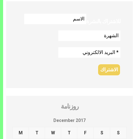
للاشتراك بالنشرة
روزنامة
December 2017
M
T
W
T
F
S
S