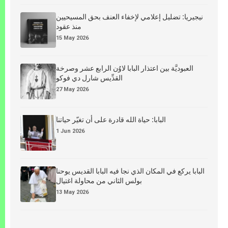
نيجيريا: تضليل إعلامي لإخفاء العنف بحق المسيحيين
منذ عقود
15 May 2026
العبوديَّة بين اعتذار البابا لاوُن الرابع عشر وصرخة
القدِّيس شارل دي فوكو
27 May 2026
البابا: حياة الله قادرة على أن تغيّر حياتنا
1 Jun 2026
البابا يركع في المكان الذي نجا فيه البابا القديس يوحنا
بولس الثاني من محاولة اغتيال
13 May 2026