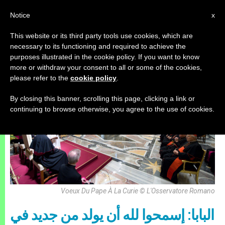
AR
Notice
x
This website or its third party tools use cookies, which are
necessary to its functioning and required to achieve the
,
باباوات
UNCATEGORIZED
purposes illustrated in the cookie policy. If you want to know
more or withdraw your consent to all or some of the cookies,
please refer to the
cookie policy
.
By closing this banner, scrolling this page, clicking a link or
continuing to browse otherwise, you agree to the use of cookies.
Voeux Du Pape À La Curie © L'Osservatore Romano
البابا: إسمحوا لله أن يولد من جديد في