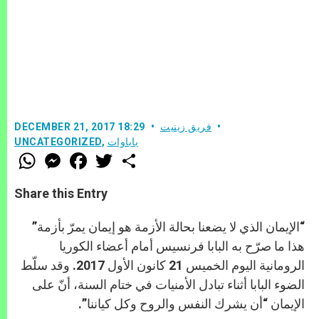
فريق زينيت
DECEMBER 21, 2017 18:29
باباوات
,
UNCATEGORIZED
W
M
F
T
S
h
e
a
w
h
a
s
c
i
a
t
s
e
t
r
Share this Entry
s
e
b
t
e
A
n
o
e
p
g
o
r
“الإيمان الذي لا يضعنا بحالة الأزمة هو إيمان يمرّ بأزمة”
p
e
k
r
هذا ما صرّح به البابا فرنسيس أمام أعضاء الكوريا
الرومانية اليوم الخميس 21 كانون الأول 2017. وقد سلّط
الضوء البابا أثناء تبادل الأمنيات في ختام السنة، أنّ على
الإيمان “أن يشرك النفس والروح وكل كياننا”.