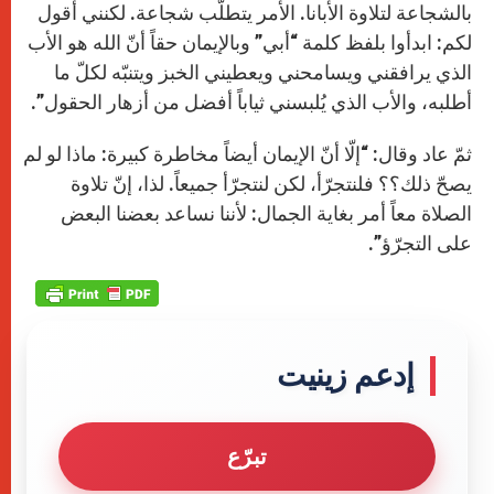
بالشجاعة لتلاوة الأبانا. الأمر يتطلّب شجاعة. لكنني أقول
لكم: ابدأوا بلفظ كلمة “أبي” وبالإيمان حقاً أنّ الله هو الأب
الذي يرافقني ويسامحني ويعطيني الخبز ويتنبّه لكلّ ما
أطلبه، والأب الذي يُلبسني ثياباً أفضل من أزهار الحقول”.
ثمّ عاد وقال: “إلّا أنّ الإيمان أيضاً مخاطرة كبيرة: ماذا لو لم
يصحّ ذلك؟؟ فلنتجرّأ، لكن لنتجرّأ جميعاً. لذا، إنّ تلاوة
الصلاة معاً أمر بغاية الجمال: لأننا نساعد بعضنا البعض
على التجرّؤ”.
إدعم زينيت
تبرّع