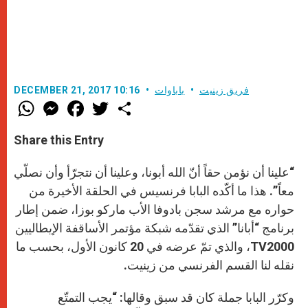
فريق زينيت
باباوات
DECEMBER 21, 2017 10:16
W
M
F
T
S
h
e
a
w
h
a
s
c
i
a
t
s
e
t
r
Share this Entry
s
e
b
t
e
A
n
o
e
p
g
o
r
“علينا أن نؤمن حقاً أنّ الله أبونا، وعلينا أن نتجرّأ وأن نصلّي
p
e
k
r
معاً”. هذا ما أكّده البابا فرنسيس في الحلقة الأخيرة من
حواره مع مرشد سجن بادوفا الأب ماركو بوزا، ضمن إطار
برنامج “أبانا” الذي تقدّمه شبكة مؤتمر الأساقفة الإيطاليين
TV2000، والذي تمّ عرضه في 20 كانون الأول، بحسب ما
نقله لنا القسم الفرنسي من زينيت.
وكرّر البابا جملة كان قد سبق وقالها: “يجب التمتّع