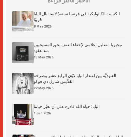
الأخبار الأكثر قراءة
الكنيسة الكاثوليكية في فرنسا تستعدّ لاستقبال البابا
قريبًا
8 May 2026
نيجيريا: تضليل إعلامي لإخفاء العنف بحق المسيحيين
منذ عقود
15 May 2026
العبوديَّة بين اعتذار البابا لاوُن الرابع عشر وصرخة
القدِّيس شارل دي فوكو
27 May 2026
البابا: حياة الله قادرة على أن تغيّر حياتنا
1 Jun 2026