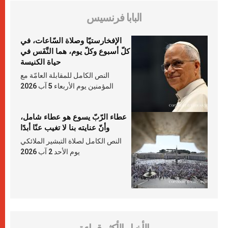
البابا فرنسيس
الإفخارستيّا وصلاة السّاعات، في
كلّ أسبوع وكلّ يوم، هما النَّفَس في
حياة الكنيسة
النص الكامل للمقابلة العامّة مع
المؤمنين يوم الأربعاء 5 آب 2026
عطاء الرّبّ يسوع هو عطاء شامل،
وأنّ عنايته بنا لا تغيب عنّا أبدًا
النص الكامل لصلاة التبشير الملائكي
يوم الأحد 2 آب 2026