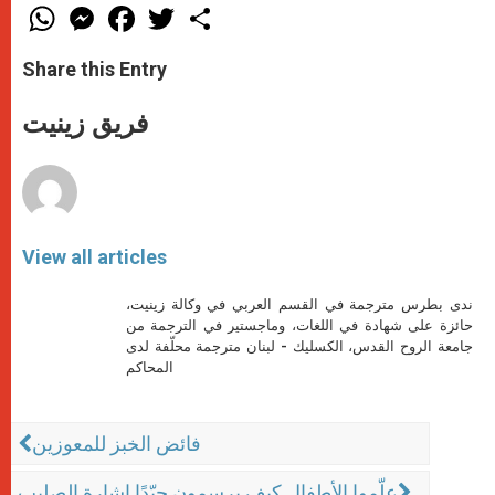
W
M
F
T
S
h
e
a
w
h
a
s
c
i
a
t
s
e
t
r
Share this Entry
s
e
b
t
e
A
n
o
e
p
g
o
r
فريق زينيت
p
e
k
r
View all articles
ندى بطرس مترجمة في القسم العربي في وكالة زينيت،
حائزة على شهادة في اللغات، وماجستير في الترجمة من
جامعة الروح القدس، الكسليك - لبنان مترجمة محلّفة لدى
المحاكم
فائض الخبز للمعوزين
علّموا الأطفال كيف يرسمون جيّدًا إشارة الصليب