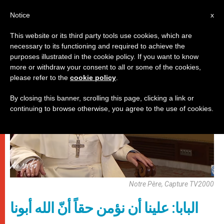
AR
Notice
x
This website or its third party tools use cookies, which are
necessary to its functioning and required to achieve the
باباوات
purposes illustrated in the cookie policy. If you want to know
more or withdraw your consent to all or some of the cookies,
please refer to the
cookie policy
.
By closing this banner, scrolling this page, clicking a link or
continuing to browse otherwise, you agree to the use of cookies.
Notre Père, Capture TV2000
البابا: علينا أن نؤمن حقاً أنّ الله أبونا