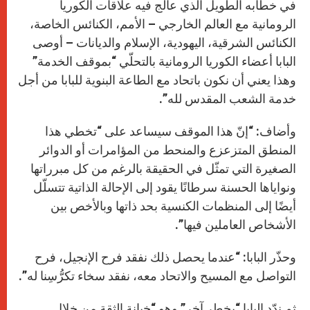
في خطابه الطويل الذي عالج فيه علاقات الكوريا
الرومانية مع العالم الخارجي – الأمم، الكنائس الخاصة،
الكنائس الشرقية، اليهودية، الإسلام والديانات – أوصى
البابا أعضاء الكوريا الرومانية بالتحلّي “بموقف الخدمة”
وهذا يعني أن نكون باتحاد مع الطاعة البنوية للبابا من أجل
خدمة الشعب المقدس لله”.
وأضاف: “إنّ هذا الموقف سيساعد على “تخطي هذا
المنطق المتزعزع والمنحط من المؤامرات أو الدوائر
الصغيرة التي تمثّل في الحقيقة بالرغم من كل مبرراتها
ونواياها الحسنة سرطانًا يقود إلى الإحالة الذاتية تتسلّل
أيضًا إلى المنظمات الكنسية بحد ذاتها وبالأخص بين
الأشخاص العاملين فيها”.
وحذّر البابا: “عندما يحصل ذلك نفقد فرح الإنجيل، فرح
التواصل مع المسيح والاتحاد معه، نفقد سخاء تكرُّسِنا له”.
ثم ندّد البابا “بخطر آخر” وهو “خيانة الثقة من خلال