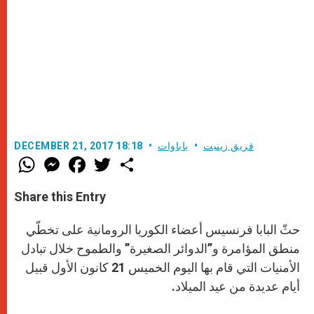
فريق زينيت
باباوات
DECEMBER 21, 2017 18:18
W
M
F
T
S
h
e
a
w
h
a
s
c
i
a
t
s
e
t
r
Share this Entry
s
e
b
t
e
A
n
o
e
p
g
o
r
حثّ البابا فرنسيس أعضاء الكوريا الرومانية على تخطّي
p
e
k
r
منطق المؤامرة و”الدوائر الصغيرة” والطموح خلال تبادل
الأمنيات التي قام بها اليوم الخميس 21 كانون الأول قبيل
أيام عديدة من عيد الميلاد.