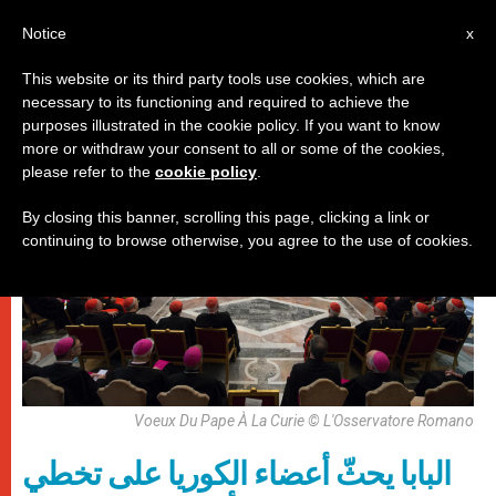
AR
Notice
x
This website or its third party tools use cookies, which are
necessary to its functioning and required to achieve the
باباوات
purposes illustrated in the cookie policy. If you want to know
more or withdraw your consent to all or some of the cookies,
please refer to the
cookie policy
.
By closing this banner, scrolling this page, clicking a link or
continuing to browse otherwise, you agree to the use of cookies.
Voeux Du Pape À La Curie © L'Osservatore Romano
البابا يحثّ أعضاء الكوريا على تخطي