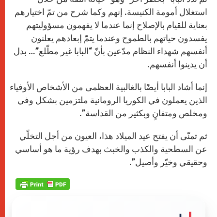
استغلال أمومة الكنيسة. إنهم وكما شرح من تمّ اختيارهم
بعناية للقيام بالإصلاح إنما عندما لا يفهمون مسؤوليتهم
يفسدون حياتهم بالطموح وعندما يتمّ إبعادهم يعلنون
أنفسهم شهداء النظام مدّعين بأنّ “البابا غير مطّلع”… بدل
أن يدينوا أنفسهم.
إنما أشاد البابا أيضًا بالغالبية العظمى من الأشخاص الأوفياء
الذين يعملون في الكوريا الرومانية ملتزمين بشكل وفي
ومخلص ومتفانٍ وبكثير من القداسة”.
ثم تمنّى أن يفتح عيد الميلاد هذا، العيون من أجل التخلّي
عن السطحية والكذب والخبث بهدف رؤية ما هو أساسي
وحقيقي وخيّر وأصيل”.