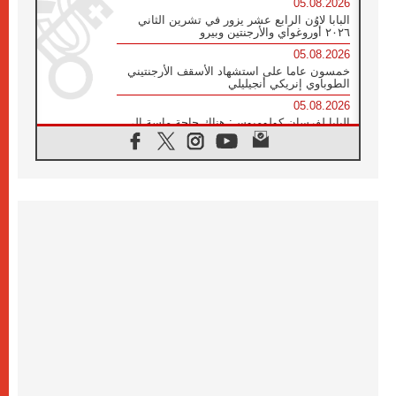
05.08.2026
البابا لاوُن الرابع عشر يزور في تشرين الثاني
٢٠٢٦ أوروغواي والأرجنتين وبيرو
05.08.2026
خمسون عاما على استشهاد الأسقف الأرجنتيني
الطوباوي إنريكي أنجيليلي
05.08.2026
البابا لفرسان كولومبوس: هناك حاجة ماسة إلى
أنبياء تناغم يسعون إلى بناء الجسور
04.08.2026
وفاة الكاردينال جوليو دوارتي لانغا
04.08.2026
عميد دائرة الحوار بين الأديان يفتتح في سيول
أول لقاء مسيحي كونفوشي
04.08.2026
إطلاق النشيد الرسمي لليوم العالمي للشباب في
سيول
04.08.2026
رسالة البابا لاوُن الرابع عشر إلى المشاركين في
المؤتمر العالمي لمنظمة سيغنيس
04.08.2026
الكاردينال بارولين: إنَّ الحوار يُستبدل اليوم
بالقوة، ويجب حماية الحقوق المهددة
بالأيديولوجيات