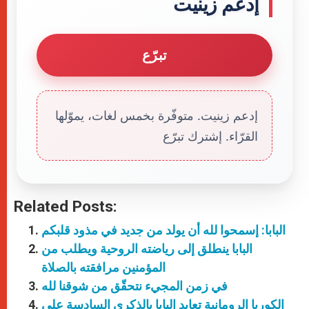
إدعم زينيت
تبرّع
إدعم زينيت. متوفّرة بخمس لغات، يموّلها
القرّاء. إشترك تبرّع
Related Posts:
البابا: إسمحوا لله أن يولد من جديد في مذود قلبكم
البابا ينطلق إلى رياضته الروحية ويطلب من
المؤمنين مرافقته بالصلاة
في زمن المجيء نتحقّق من شوقنا لله
الكوريا الرومانية تعايد البابا بالذكرى السادسة على