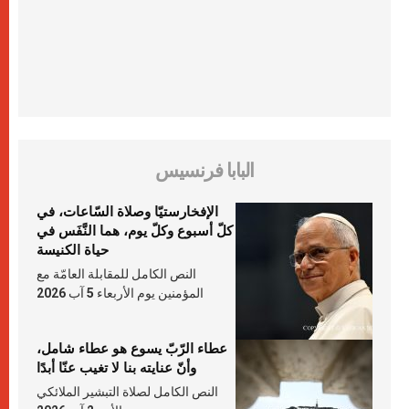
البابا فرنسيس
الإفخارستيّا وصلاة السّاعات، في
كلّ أسبوع وكلّ يوم، هما النَّفَس في
حياة الكنيسة
النص الكامل للمقابلة العامّة مع
المؤمنين يوم الأربعاء 5 آب 2026
عطاء الرّبّ يسوع هو عطاء شامل،
وأنّ عنايته بنا لا تغيب عنّا أبدًا
النص الكامل لصلاة التبشير الملائكي