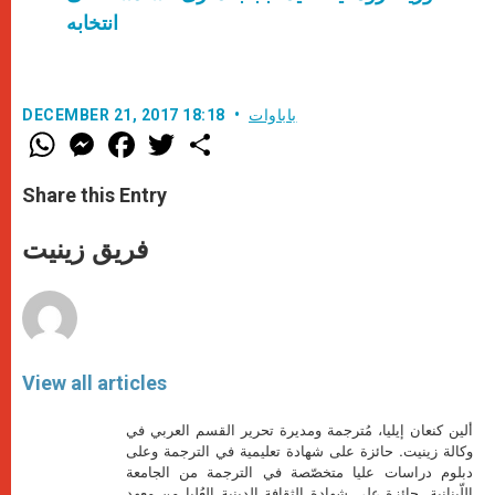
انتخابه
باباوات
DECEMBER 21, 2017 18:18
W
M
F
T
S
h
e
a
w
h
a
s
c
i
a
t
s
e
t
r
Share this Entry
s
e
b
t
e
A
n
o
e
p
g
o
r
فريق زينيت
p
e
k
r
View all articles
ألين كنعان إيليا، مُترجمة ومديرة تحرير القسم العربي في
وكالة زينيت. حائزة على شهادة تعليمية في الترجمة وعلى
دبلوم دراسات عليا متخصّصة في الترجمة من الجامعة
اللّبنانية. حائزة على شهادة الثقافة الدينية العُليا من معهد