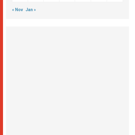
« Nov
Jan »