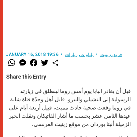
فريق زينيت
باباوات
,
زيارات
JANUARY 16, 2018 19:36
W
M
F
T
S
h
e
a
w
h
a
s
c
i
a
t
s
e
t
r
Share this Entry
s
e
b
t
e
A
n
o
e
p
g
o
r
قبل أن يغادر البابا يوم أمس روما لينطلق في زيارته
p
e
k
r
الرسولية إلى التشيلي والبيرو، قابل أهل وجدّة فتاة شابة
في روما وقعت ضحية حادث مميت، قبيل أربعة أيام على
عيدها الثامن عشر بحسب ما أشار الفاتيكان ونقلت الخبر
الزميلة أنيتا بوردان من موقع زينيت الفرنسي.