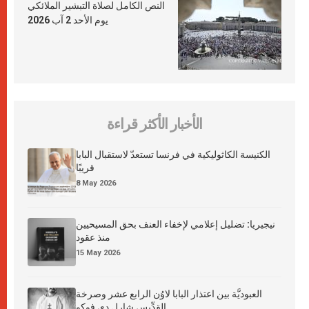
النص الكامل لصلاة التبشير الملائكي
يوم الأحد 2 آب 2026
الأخبار الأكثر قراءة
الكنيسة الكاثوليكية في فرنسا تستعدّ لاستقبال البابا
قريبًا
8 May 2026
نيجيريا: تضليل إعلامي لإخفاء العنف بحق المسيحيين
منذ عقود
15 May 2026
العبوديَّة بين اعتذار البابا لاوُن الرابع عشر وصرخة
القدِّيس شارل دي فوكو