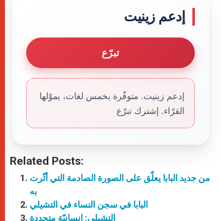
إدعم زينيت
تبرّع
إدعم زينيت. متوفّرة بخمس لغات، يموّلها
القرّاء. إشترك تبرّع
Related Posts:
من جديد البابا يعلّق على الصورة الصادمة التي أثّرت
به
البابا في سجن النساء في التشيلي
التشيلي: إنسانيّة متجددة