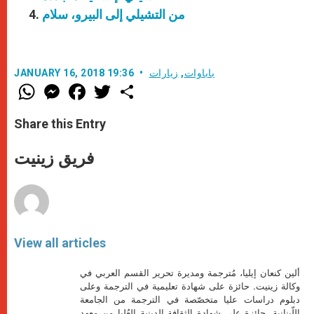
من التشيلي إلى البيرو، سلام
باباوات
,
زيارات
JANUARY 16, 2018 19:36
W
M
F
T
S
h
e
a
w
h
a
s
c
i
a
t
s
e
t
r
Share this Entry
s
e
b
t
e
A
n
o
e
p
g
o
r
فريق زينيت
p
e
k
r
View all articles
ألين كنعان إيليا، مُترجمة ومديرة تحرير القسم العربي في
وكالة زينيت. حائزة على شهادة تعليمية في الترجمة وعلى
دبلوم دراسات عليا متخصّصة في الترجمة من الجامعة
اللّبنانية. حائزة على شهادة الثقافة الدينية العُليا من معهد