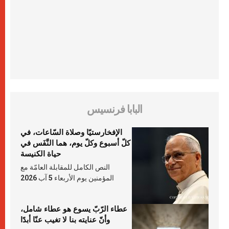
البابا فرنسيس
الإفخارستيّا وصلاة السّاعات، في
كلّ أسبوع وكلّ يوم، هما النَّفَس في
حياة الكنيسة
النص الكامل للمقابلة العامّة مع
المؤمنين يوم الأربعاء 5 آب 2026
عطاء الرّبّ يسوع هو عطاء شامل،
وأنّ عنايته بنا لا تغيب عنّا أبدًا