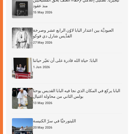
نيجيريا: تضليل إعلامي لإخفاء العنف بحق المسيحيين
منذ عقود
15 May 2026
العبوديَّة بين اعتذار البابا لاوُن الرابع عشر وصرخة
القدِّيس شارل دي فوكو
27 May 2026
البابا: حياة الله قادرة على أن تغيّر حياتنا
1 Jun 2026
البابا يركع في المكان الذي نجا فيه البابا القديس يوحنا
بولس الثاني من محاولة اغتيال
13 May 2026
الليتورجيَّا في سرّ الكنيسة
20 May 2026