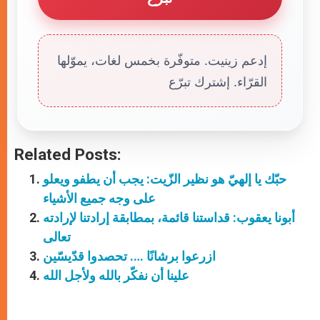
إدعم زينيت. متوفّرة بخمس لغات، يموّلها
القرّاء. إشترك تبرّع
Related Posts:
حبّك يا إلهيّ هو نظير الزّيت: يجب أن يطفو ويعلو
على وجه جميع الأشياء
أبونا يعقوب: قداستنا قائمة، بمطابقة إرادتنا لإرادته
تعالى
ازرعوا برشانًا …. تحصدوا قدّيسّين
علينا أن نفكّر بالله ولأجل الله