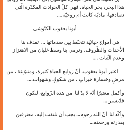
p
e
k
r
هذا البحر، بحر الحياة، فهي كلّ الحوادث المكدّرة الّتي
نصادفها، ماديّة كانت أم روحيّة….
أبونا يعقوب الكبّوشي
هي أمواج حياتيّة نتخبّط بين صدماتها … تقذف بنا
الأحداث والظّروف، وترمي بنا وسط غليان من الاهتزاز
وعدم الثّبات ….
اعتبر أبونا يعقوب، أنّ زوابع الحياة كثيرة، ومتنوّعة ، من
مرضٍ وخسارة خيراتٍ ، من شكوكٍ وشهوات….
وأكمل معتبرًا أنّه لا بدّ لنا من هذه الزّوابع، لنكون
قدّيسين…
وأكّد لنا أنّ الله رحوم… يجب أن نلتفت إليه، معترفين
بقدرته ورحمته…