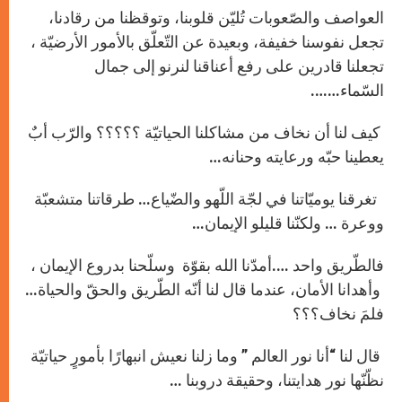
العواصف والصّعوبات تُليّن قلوبنا، وتوقظنا من رقادنا،
تجعل نفوسنا خفيفة، وبعيدة عن التّعلّق بالأمور الأرضيّة ،
تجعلنا قادرين على رفع أعناقنا لنرنو إلى جمال
السّماء…….
كيف لنا أن نخاف من مشاكلنا الحياتيّة ؟؟؟؟؟ والرّب أبٌ
يعطينا حبّه ورعايته وحنانه…
تغرقنا يوميّاتنا في لجّة اللّهو والضّياع… طرقاتنا متشعبّة
ووعرة … ولكنّنا قليلو الإيمان…
فالطّريق واحد ….أمدّنا الله بقوّة وسلّحنا بدروع الإيمان ،
وأهدانا الأمان، عندما قال لنا أنّه الطّريق والحقّ والحياة…
فلمَ نخاف؟؟؟
قال لنا “أنا نور العالم ” وما زلنا نعيش انبهارًا بأمورٍ حياتيّة
نظّنّها نور هدايتنا، وحقيقة دروبنا …