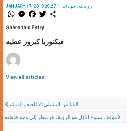
روحانيّة
,
شهادات
JANUARY 17, 2018 20:27
W
M
F
T
S
h
e
a
w
h
a
s
c
i
a
t
s
e
t
r
Share this Entry
s
e
b
t
e
A
n
o
e
p
g
o
r
فيكتوريا كيروز عطيه
p
e
k
r
View all articles
البابا من التشيلي: لا للعنف المدمّر
موقف يسوع الأوّل هو الرؤية، هو ينظر إلى وجه خاصّته