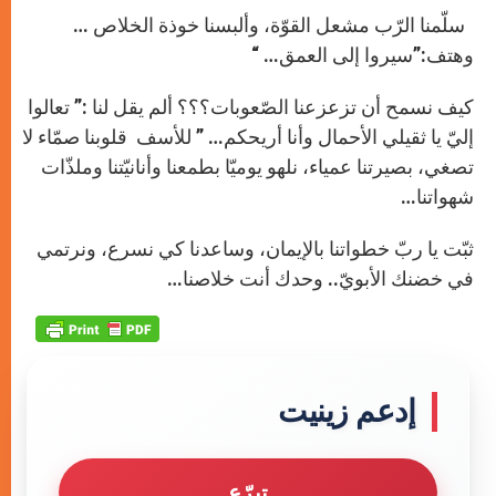
سلّمنا الرّب مشعل القوّة، وألبسنا خوذة الخلاص …
وهتف:”سيروا إلى العمق… “
كيف نسمح أن تزعزعنا الصّعوبات؟؟؟ ألم يقل لنا :” تعالوا
إليّ يا ثقيلي الأحمال وأنا أريحكم… ” للأسف قلوبنا صمّاء لا
تصغي، بصيرتنا عمياء، نلهو يوميّا بطمعنا وأنانيّتنا وملذّات
شهواتنا…
ثبّت يا ربّ خطواتنا بالإيمان، وساعدنا كي نسرع، ونرتمي
في خضنك الأبويّ.. وحدك أنت خلاصنا…
إدعم زينيت
تبرّع