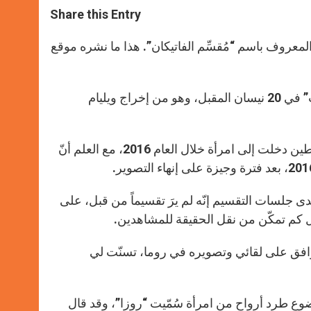
t
s
e
t
r
Share this Entry
s
e
b
t
e
A
n
o
e
p
g
o
r
لمعروف باسم “مُقسِّم الفاتيكان”. هذا ما نشره موقع
p
e
k
r
في التفاصيل، سيصدر الفيلم الذي يحمل عنوان “الشيطان والأب أمورت” في 20 نيسان المقبل، وهو من إخراج ويليام
أمّا الوثائقي بحدّ ذاته فهو يتبع الأب أمورت خلال أحداث تحيط بطرد شياطين دخلت إلى امرأة خلال العام 2016، مع العلم أنّ
ى جلسات التقسيم إنّه لم يرَ تقسيماً من قبل، على
 كم تمكّن من نقل الحقيقة للمشاهدين.
فق على لقائي وتصويره في روما، تسنّت لي
ضوع طرد أرواح من امرأة سُمّيت “روزا”، وقد قال