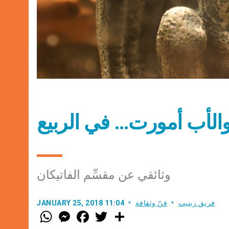
الأب أمورت… في الربيع
وثائقي عن مقسِّم الفاتيكان
فريق زينيت
فنّ وثقافة
JANUARY 25, 2018 11:04
W
M
F
T
S
h
e
a
w
h
a
s
c
i
a