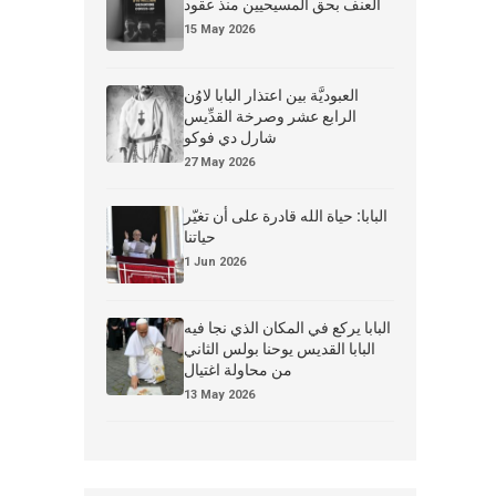
العنف بحق المسيحيين منذ عقود
15 May 2026
العبوديَّة بين اعتذار البابا لاوُن
الرابع عشر وصرخة القدِّيس
شارل دي فوكو
27 May 2026
البابا: حياة الله قادرة على أن تغيّر
حياتنا
1 Jun 2026
البابا يركع في المكان الذي نجا فيه
البابا القديس يوحنا بولس الثاني
من محاولة اغتيال
13 May 2026