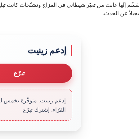
ُقسِّم إنّها عانت من تغيّر شيطاني في المزاج وتشنّجات كانت تبلغ
جيلاً عن الحدث.
إدعم زينيت
تبرّع
إدعم زينيت. متوفّرة بخمس لغا
القرّاء. إشترك تبرّع