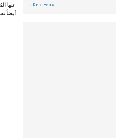
عنها الم
« Dec
Feb »
أيضاً تس