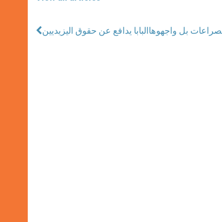
 الصراعات بل واجهوها
البابا يدافع عن حقوق اليزيديين