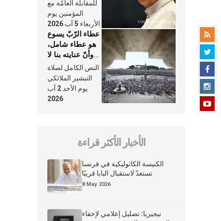
النَّفَس في حياة
للمقابلة العامّة مع
الكنيسة
المؤمنين يوم
الأربعاء 5 آب 2026
عطاء الرّبّ يسوع
هو عطاء شامل،
وأنّ عنايته بنا لا
تغيب عنّا أبدًا
النص الكامل لصلاة
التبشير الملائكي
يوم الأحد 2 آب
2026
الأخبار الأكثر قراءة
الكنيسة الكاثوليكية في فرنسا
تستعدّ لاستقبال البابا قريبًا
8 May 2026
نيجيريا: تضليل إعلامي لإخفاء