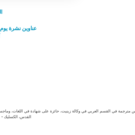
ال
عناوين نشرة يوم الجمعة 2 حزيران 2023: سل
أ
مترجمة في القسم العربي في وكالة زينيت، حائزة على شهادة في اللغات، وماجست
القدس، الكسليك - ل