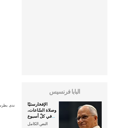
البابا فرنسيس
الإفخارستيّا
ندى بطرس 
وصلاة السّاعات،
في كلّ أسبوع
وكلّ يوم، هما
النص الكامل