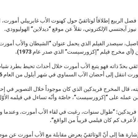
صل الربيع إطلاقاً لوثائقيّ حول كهنوت الأب غابرييلي أمورت، ا
نيوز آيجنسي الإلكتروني، نقلاً عن موقع “ديدلاين” الهوليوودي.
 (أي مخرج فيلم “إكزورسيست” الذي صدر عام 1973).
انتقل إلى أحضان الآب السماوي في شهر أيلول من العام 2016، بعد فترة وجيزة على إنهاء التصوير.
ته، قال المخرج فريدكين الذي كان موجوداً خلال التصوير في إحد
ن عمله على “إكزورسيست”، خاصّة وأنّه تساءل في فيلمه الأوّل
ريدكين: “طوال سنوات، رغبت في لقاء الأب أمورت. وعندما وا
لأعرف كم كان فيلمي قريباً من الواقع”.
إشارة هنا إلى أنّ الوثائقيّ يعرض مقابلة مع الأب أمورت عن مو