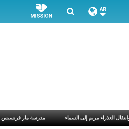
AR
MISSION
 الربّ يسوع وانتقال العذراء مريم إلى السماء
مدرسة ما