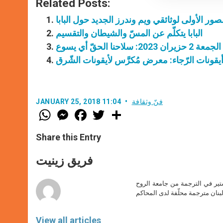
Related Posts:
صور الأولى لوثائقي ويم وندرز الجديد حول البابا
البابا يتكلّم عن المسّ والشيطان والتقسيم
احنا الحقّ أي يسوع
يقونات الرّجاء: معرض مُكرَّس لأيقونات الشّرق
فنّ وثقافة
JANUARY 25, 2018 11:04
W
M
F
T
S
h
e
a
w
h
a
s
c
i
a
t
s
e
t
r
Share this Entry
s
e
b
t
e
A
n
o
e
p
g
o
r
فريق زينيت
p
e
k
r
ير في الترجمة من جامعة الروح
بنان مترجمة محلّفة لدى المحاكم
View all articles